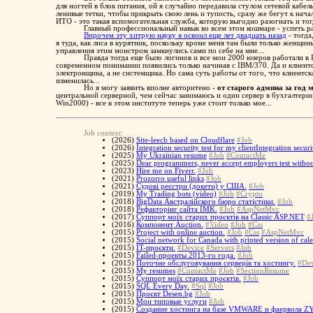
для ногтей в блок питания, ой я случайно передавила стулом сетевой кабел
ленивые тетки, чтобы прикрыть свою лень и тупость, сразу же бегут к на
ИТО - это такая вспомогательная служба, которую выгодно разогнать и тогда
Главный профессиональный навык во всем этом кошмаре - успеть раз
Впрочем эту хитрую науку я освоил еще лет двадцать назад
- тогда
я туда, как лиса в курятник, поскольку кроме меня там были только женщи
управления этим монстром замкнулись сами по себе на мне...
Правда тогда еще было логинов и все мои 2000 юзеров работали в
современном понимании появились только начиная с IBM/370. Да и клиентс
электронщика, а не системщика. Но сама суть работы от того, что клиентс
изменилась...
Но я могу заявить вполне авторитено -
от старого админа за год
центральной серверной, чем сейчас занимаюсь и один сервер в бухгалтери
Win2000) - все в этом институте теперь уже стоит только мое...
Job context:
(2026)
Site-leech based on Cloudflare
#Job
(2026)
Integration security test for my clientIntegration securi
(2025)
My Ukrainian resume
#Job
#ContactMe
(2025)
Dear programmers, never accept employers test without
(2023)
Hire me on Fiverr.
#Job
(2021)
Prozorro useful links
#Job
(2021)
Судові реєстри (докети) у США.
#Job
(2019)
My Trading bots (video)
#Job
#Crypto
(2018)
BigData Австралійского бюро статістики.
#Job
(2018)
Рефакторінг сайта IMK.
#Job
#AspNetMvc
(2017)
Суппорт моїх старих проєктів на Classic ASP.NET
#
(2016)
Компонент Auction.
#Video
#Job
#Css
(2015)
Project with online auction.
#Job
#Css
#AspNetMvc
(2015)
Social network for Canada with printed version of cal
(2015)
IT-проєкти.
#Device
#Servers
#Job
(2015)
Failed-проекты 2013-го года.
#Job
(2015)
Поточне обслуговування серверів та хостингу.
#Dev
(2015)
My resumes
#ContactMe
#Job
#SectionResume
(2015)
Суппорт моїх старих проєктів.
#Job
(2015)
SQL Every Day.
#Sql
#Job
(2015)
Проєкт Desen.bg
#Job
(2015)
Мои типовые услуги
#Job
(2015)
Создание хостинга на базе VMWARE и фаервола 