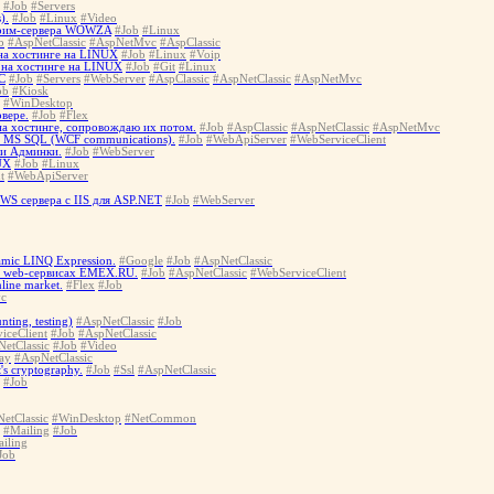
#Job
#Servers
).
#Job
#Linux
#Video
стрим-сервера WOWZA
#Job
#Linux
b
#AspNetClassic
#AspNetMvc
#AspClassic
на хостинге на LINUX
#Job
#Linux
#Voip
) на хостинге на LINUX
#Job
#Git
#Linux
C
#Job
#Servers
#WebServer
#AspClassic
#AspNetClassic
#AspNetMvc
ob
#Kiosk
#WinDesktop
рвере.
#Job
#Flex
 на хостинге, сопровождаю их потом.
#Job
#AspClassic
#AspNetClassic
#AspNetMvc
 MS SQL (WCF communications).
#Job
#WebApiServer
#WebServiceClient
 и Админки.
#Job
#WebServer
UX
#Job
#Linux
t
#WebApiServer
S сервера с IIS для ASP.NET
#Job
#WebServer
mic LINQ Expression.
#Google
#Job
#AspNetClassic
а web-сервисах EMEX.RU.
#Job
#AspNetClassic
#WebServiceClient
line market.
#Flex
#Job
c
ting, testing)
#AspNetClassic
#Job
iceClient
#Job
#AspNetClassic
etClassic
#Job
#Video
ay
#AspNetClassic
's cryptography.
#Job
#Ssl
#AspNetClassic
#Job
etClassic
#WinDesktop
#NetCommon
#Mailing
#Job
iling
Job