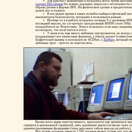
Для работы с компактами я пользуюсь всего тремя прогами
создает ISO-образа
без всяких дурацких запросов о нечитаемости
образы дисков в формат BIN. На физическом уровне я предпочита
делать все остальное.
В последнее время я также полюбил майкрософтовский ин
анализаторов безопасности, которыми я пользовался раньше.
Вообще-то я в работе пользуюсь полным 3-х дисковым MSDN. 
последней версии, ну а в-третьих трехдисковый MSDN стоит 500р 
понадобиться по Форточкам. Этим я пользуюсь если надо например
посмотреть, что получается в итоге.
У меня есть еще много любимых инструментов, не всегда
поддерживает все юниксовые форматы, а образа дискет (совмести
Графический вьювер я использую не ACDSee, а
XnWiev
, который п
любимых прог - просто не перечислить...
Кроме всего выше перечисленного, приходится еще заниматься заку
серверов в центральной серверной, пять удаленных корпусов (везде тоже 
административными функциями (типа заполнить табель выхода на работу), 
Вот только осознать тяжесть 1700 логинов может только тот, кто 