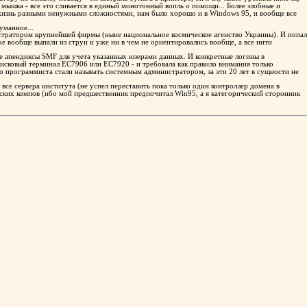
я мышка - все это сливается в единый монотонный вопль о помощи... Более злобные и
ть жизнь разными ненужными сложностями, нам было хорошо и в Windows 95, и вообще все
уманное...
истратором крупнейшей фирмы (ныне национальное космическое агенство Украины). И попал
же вообще выпали из струи и уже ни в чем не ориентировались вообще, а все нити
ере апендиксы SMF для учета указанных юзерами данных. И конкретные логины в
дисковый терминал ЕС7906 или ЕС7920 - и требовала как правило внимания только
го программиста стали называть системным администратором, за эти 20 лет в сущности не
 все сервера института (не успел переставить пока только один контроллер домена в
нтских компов (ибо мой предшественник предпочитал Win95, а я категорический сторонник