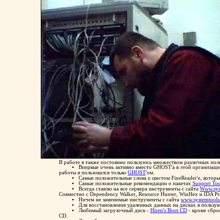
В работе я также постоянно пользуюсь множеством различных пол
Впервые очень активно вместо GHOST'а в этой организации
работы я пользовался только
GHOST
'ом.
Самые положительные слова о шестом FineReader'e, котор
Самые положительные рекомендации о пакетах
Support Too
Всегда ставлю на все сервера инструменты с сайта
Www.sys
Совместно с Dependency Walker, Resource Hunter, WinHex и IDA P
Ничем не заменимые инструменты с сайта
www.systemtool
Для восстановления удаленных данных на дисках я пользу
Любимый загрузочный диск -
Hiren's Boot CD
- кроме сбро
CD.