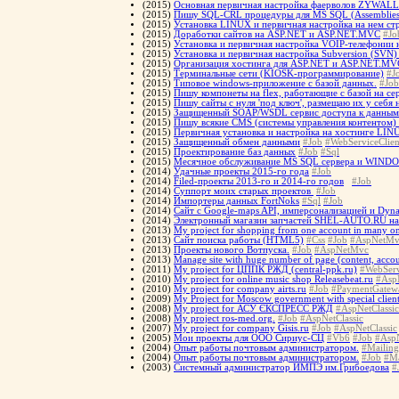
(2015)
Основная первичная настройка фаерволов ZYWALL
(2015)
Пишу SQL-CRL процедуры для MS SQL (Assemblies
(2015)
Установка LINUX и первичная настройка на нем 
(2015)
Доработки сайтов на ASP.NET и ASP.NET.MVC
#Jo
(2015)
Установка и первичная настройка VOIP-телефонии 
(2015)
Установка и первичная настройка Subversion (SVN
(2015)
Организация хостинга для ASP.NET и ASP.NET.MV
(2015)
Терминальные сети (KIOSK-программирование)
#J
(2015)
Типовое windows-приложение с базой данных.
#Job
(2015)
Пишу компонеты на flex, работающие с базой на се
(2015)
Пишу сайты с нуля 'под ключ', размещаю их у себя
(2015)
Защищенный SOAP/WSDL сервис доступа к данным
(2015)
Пишу всякие CMS (системы управления контентом)
(2015)
Первичная установка и настройка на хостинге LIN
(2015)
Защищенный обмен данными
#Job
#WebServiceClien
(2015)
Проектирование баз данных
#Job
#Sql
(2015)
Месячное обслуживание MS SQL сервера и WINDOW
(2014)
Удачные проекты 2015-го года
#Job
(2014)
Filed-проекты 2013-го и 2014-го годов
#Job
(2014)
Суппорт моих старых проектов
#Job
(2014)
Импортеры данных FortNoks
#Sql
#Job
(2014)
Сайт с Google-maps API, имперсонализацией и Dyna
(2014)
Электронный магазин запчастей SHEL-AUTO.RU н
(2013)
My project for shopping from one account in many on
(2013)
Сайт поиска работы (HTML5)
#Css
#Job
#AspNetMv
(2013)
Проекты нового Вотпуска.
#Job
#AspNetMvc
(2013)
Manage site with huge number of page (content, accoun
(2011)
My project for ЦППК РЖД (central-ppk.ru)
#WebServ
(2010)
My project for online music shop Releasebeat.ru
#AspN
(2010)
My project for company airts.ru
#Job
#PaymentGatew
(2009)
My Project for Moscow government with special client
(2008)
My project for АСУ ЄКСПРЕСС РЖД
#AspNetClassic
(2008)
My project ros-med.org.
#Job
#AspNetClassic
(2007)
My project for company Gisis.ru
#Job
#AspNetClassic
(2005)
Мои проекты для ООО Сириус-СЦ
#Vb6
#Job
#AspN
(2004)
Опыт работы почтовым администратором.
#Mailing
(2004)
Опыт работы почтовым администратором.
#Job
#Ma
(2003)
Системный администратор ИМПЭ им.Грибоедова
#