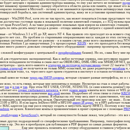
таки будет запущен с правами администратора машины, то ему уже ничего не помешает
подм
ит никакому примитивному сканеру обратится к области диска или памяти, где лежат его 
рекрасно понимают в Microsoft - почему и не занимаются производством антивирусных сканер
 антивирусной борьбы я, как системный администратор, вижу не в установке примитивных 
дарт - Win2000 Prof, хотя это не так просто, как может показаться (только представьте ч
ам достаточно гостевые права в локальной политике клиентской станции, а с ICQ нужны пра
т прав PowerUser). А на такое расширение локальных прав юзеров на клиентских станциях я
ждать по пять-десять минут входа в домен - отсюда завязка всей интриги c единой клиентск
ые - от Windows 3.1 и 95 до XP, много NT 4. Как правило это присходит из-за всякого ст
просто нет сил... Но проблем со старинными операционками масса: каждая из этих систем п
разных системах работают по разному - и в нашем случае, реже всего сваливаются под NT4
потопных Pentium I до навороченных 2-х процессорных
XEON
- все это приходится без конц
кже много разного довольно специфического оборудования - например проекторов, сплитеро
о сложной конфигурации с центральной и
периферийными
базами). Но их, слава Богу мне п
й для студенческих экспериментов). Как и любое почтовые сервера, они регулярно падают 
ются попаданием почтовика в смам-лист на ORDB.ORG, DSBL.ORG или SPAMCOP.NET, но в
истратора - здесь всего-навсего в
очередях на почтовую ретрансляцию
стоит 22 тысячи 171
товых очередей
не получается не только ММС-оснасткой, но даже редактором
метабазы
и, 
день нельзя тоже, т.к. через него идет прием студентов в институт и останов почтовика хо
товый шлюз не только
через два SMTP-сервера
, которые слушают разные интерфейсы, но и 
е ясно, то есть глюки, которые мне непонятны и поныне. Несмотря на стаж и опыт работы я
вот
так
и
и так
и
так
. При этом NET USER, CSVDE, NTDSUTIL (и сами клиенты домена!) п
работает его
сервис глобального каталога
, в этот
домен зашли
клиенты всех типов от W95 д
ь я не понимал точное назначение
вот этой
кнопки. Подробнее об этом глюке в статье
KB25
становления контроллера домена. Я обыскал на эту тему весь инет и единственное, что на
ередать или перепрописать нельзя. Окончательный это приговор или нет - не знаю... Если кт
2100 и HP5). И если карта JetDirect 6000 в HP2100
имеет IP адрес
, то в HP5 работает толь
ос MAC-адресов (да еще раз в секунду создать и запустить задачу HPJET). Поэтому я все т
sadmin
не нужен. Клиентские компы я приконнекчиваю к принт серверам не с помощью
PRI
 приблудами
к
SuperScout'у
, который по совокупности больше лежал, чем работал - это все
азных других подразделений со специфическими требованиями. Например, типография попро
чки и пр. Это все я преобразую для публикации в PDF формат из самых разных форматов.
Еще мне пришлось поменять все сетевое оборудование в главном учебном ко