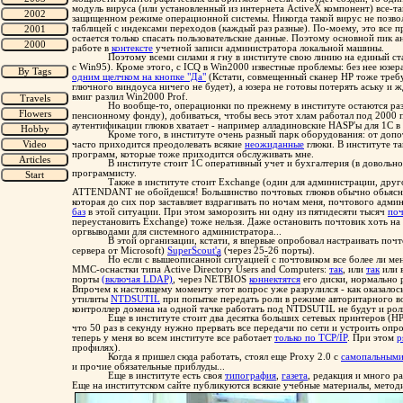
модуль вируса (или установленный из интернета ActiveX компонент) все-
защищенном режиме операционной системы. Никогда такой вирус не позвол
таблицей с индексами переходов (каждый раз разные). По-моему, это все п
остается только спасать пользовательские данные. Поэтому основной пик
работе в
контексте
учетной записи администратора локальной машины.
Поэтому всеми силами я гну в институте свою линию на единый стан
с Win95). Кроме этого, с ICQ в Win2000 известные проблемы: без нее юзер
одним щелчком на кнопке "Да"
(Кстати, совмещенный сканер HP тоже требуе
глючного виндоуса ничего не будет), а юзера не готовы потерять аську и 
вмиг разлил Win2000 Prof.
Но вообще-то, операционки по прежнему в институте остаются разн
пенсионному фонду), добиваться, чтобы весь этот хлам работал под 2000 
аутентификации глюков хватает - например алладиновские HASP'ы для 1С в 
Кроме того, в институте очень разный парк оборудования: от до
часто приходится преодолевать всякие
неожиданные
глюки. В институте та
программ, которые тоже приходится обслуживать мне.
В институте стоит 1С оперативный учет и бухгалтерия (в довольн
программисту.
Также в институте стоит Exchange (один для администрации, друго
ATTENDANT не обойдешся! Большинство почтовых глюков обычно обьясня
которая до сих пор заставляет вздрагивать по ночам меня, почтового админ
баз
в этой ситуации. При этом заморозить ни одну из пятидесяти тысяч
поч
переустановить Exchange) тоже нельзя. Даже остановить почтовик хоть на 
оргвыводами для системного администратора...
В этой организации, кстати, я впервые опробовал настраивать поч
сервера от Microsoft)
SuperScout'а
(через 25-26 порты).
Но если с вышеописанной ситуацией с почтовиком все более ли мене
MMC-оснастки типа Active Directory Users and Computers:
так
, или
так
или 
порты
(включая LDAP)
, через NETBIOS
коннектятся
его диски, нормально 
Впрочем к настоящему моменту этот вопрос уже разрулился - как оказалос
утилиты
NTDSUTIL
при попытке передать роли в режиме авторитарного вос
контроллер домена на одной тачке работать под NTDSUTIL не будут и роли п
Еще в институте стоит два десятка больших сетевых принтеров (HP
что 50 раз в секунду нужно прервать все передачи по сети и устроить опр
теперь у меня во всем институте все работает
только по TCP/IP
. При этом
p
профилях).
Когда я пришел сюда работать, стоял еще Proxy 2.0 с
самопальными
и прочие обязательные приблуды...
Еще в институте есть своя
типография
,
газета
, редакция и много р
Еще на институтском сайте публикуются всякие учебные материалы, методи