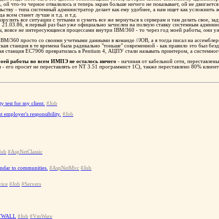
ь, ой что-то черное отвалилось и теперь экран больше ничего не показывает, ой не двигаетс
чальству - типа системный администратор делает как ему удобнее, а нам ищет как усложни
 всем станет лучше и т.д. и т.д.
рулить все ситуации с тетками и суметь все же вернуться к серверам и там делать свое, зад
, 21.03.86, я первый раз был уже официально зачислен на полную ставку системным админ
ны, вовсе не интересующиеся процессами внутри IBM/360 - то через год моей работы, они у
 IBM/360 просто со своими учетными данными в команде //JOB, а я тогда писал на ассембл
кая станция в те времена была радикально "тоньше" современной - как правило это был без
кая станция ЕС7906 превратилась в Pentium 4, АЦПУ стали называть принтером, а системно
 моей работы во всем ИМПЭ не осталось ничего
- начиная от кабельной сети, переставлены
и - его просит не переставлять от NT 3.51 программист 1С), также переставлено 80% клие
ty test for my client.
#Job
 employer's responsibility.
#Job
Job
#AspNetClassic
endar to communities.
#AspNetMvc
#Job
ice
#Job
#Servers
ZYWALL
#Job
#VmWare