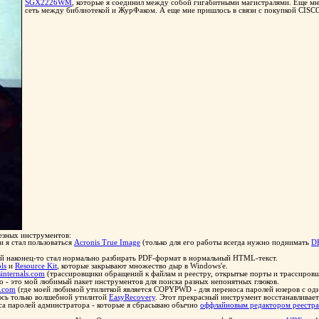
SGX2226WM
, которые я соединил между собой гигабитными магистралями. Еще мне
сеть между библиотекой и ЖурФаком. А еще мне пришлось в связи с покупкой CISC
езных инструментов:
 я стал пользоваться
Acronis True Image
(только для его работы всегда нужно поднимать
D
ый наконец-то стал нормально разбирать PDF-формат в нормальный HTML-текст.
ls
и
Resource Kit
, которые закрывают множество дыр в Windows'e.
internals.com
(трассировщики обращений к файлам и реестру, открытые порты и трассировщ
ro - это мой любимый пакет инструментов для поиска разных непонятных глюков.
s.com
(где моей любимой утилиткой является COPYPWD - для переноса паролей юзеров с од
юсь только волшебной утилитой
EasyRecovery
. Этот прекрасный инструмент восстанавливает
са паролей админстратора - которые я сбрасываю обычно
оффлайновым редактором реестра