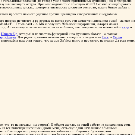
,7 гигабайтные болванки (не говоря уже о более примитивных функциях), но и прекрасно
бразу или вытащить оттуда. При необходимости с помощью WinISO можно конвертировать
льтисессионных дисках, проверять читаемость дисков по секторам, искать битые файлы и
ей своей простоте намного удачнее прочих чрезмерно навороченных и неудобных
 никогда не читает, а во-вторых не всегда есть эти самые три диска под рукой - да еще и в
load->Full Download) 200 Мб и получить 90% всей информации, которая может
т.д. А поскольку пока не качнешь, то не поймешь, чего получишь, то можно зайти
сюда
и
ь
UltimateZip
, который и полностью фриварный и по функциям богаче - а главное
oppy Image
. Для редактирования пакетов инсталляции я пользуюсь не
Orca
, а
Veritas
.
о типография накрутит такого, что кроме XnView никто и прочитать не может. Да всех моих
, что-то на затраты - на ремонт). В общем скучать на такой работе не приходится: семь
А на все вышеперечисленное (кроме меня) есть еще: один начальник с обычными
ает и благодаря которому я полностью избавлен от общения с бухгалтерами.
атору по всякому поводу - ой застряла бумага в принтере, ой я случайно уронила пилочку