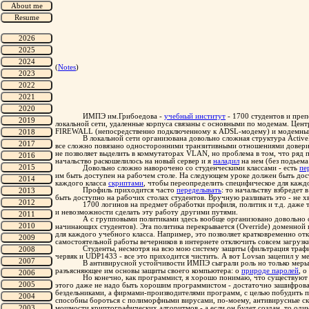
(
Notes
)
ИМПЭ им.Грибоедова -
учебный институт
- 1700 студентов и преп
локальной сети, удаленные корпуса связаны с основными по модемам. Цен
FIREWALL (непосредственно подключенному к ADSL-модему) и модемным пу
В локальной сети организована довольно сложная структура Active
все сложно повязано односторонними транзитивными отношениями доверия
не позволяет выделить в коммутаторах VLAN, но проблема в том, что ряд
начальство раскошелилось на новый сервер и я
наладил
на нем (без подьем
Довольно сложно наворочено со студенческими классами - есть
пе
им быть доступен на рабочем столе. На следующем уроке должен быть дост
каждого класса
скриптами
, чтобы переопределить специфическое для кажд
Профиль приходится часто
переделывать
: то начальству взбредет 
быть доступно на рабочих столах студентов. Вручную разливать это - не х
1700 логинов на предмет обработки профиля, политик и т.д. даже
и невозможности сделать эту работу другими путями.
А с групповыми политиками здесь вообще организовано довольно с
начинающих студентов). Эта политика перекрывается (Override) доменной 
для каждого учебного класса. Например, это позволяет кратковременно отк
самостоятельной работы вечерников в интернете отключить совсем загрузк
Cтуденты, несмотря на всю мою систему защиты (фильтрация траф
червяк и UDP1433 - все это приходится чистить. А вот Lovsan зацепил у ме
В антивирусной устойчивости ИМПЭ сыграли роль но только меры,
разъясняющее им основы защиты своего компьютера: о
природе паролей
, о
Но конечно, как программист, я хорошо понимаю, что существую
этого даже не надо быть хорошим программистом - достаточно зашифроват
бездельниками, а фирмами-производителями программ, с целью побудить п
способны бороться с полиморфными вирусами, по-моему, антивирусные ска
мощности криптографических алгоритмов - а если он будет создан, то оди