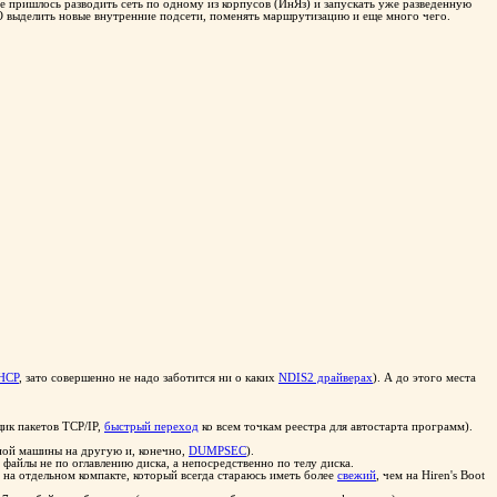
 пришлось разводить сеть по одному из корпусов (ИнЯз) и запускать уже разведенную
O выделить новые внутренние подсети, поменять маршрутизацию и еще много чего.
HCP
, зато совершенно не надо заботится ни о каких
NDIS2 драйверах
). А до этого места
ик пакетов TCP/IP,
быстрый переход
ко всем точкам реестра для автостарта программ).
ной машины на другую и, конечно,
DUMPSEC
).
 файлы не по оглавлению диска, а непосредственно по телу диска.
на отдельном компакте, который всегда стараюсь иметь более
свежий
, чем на Hiren's Boot