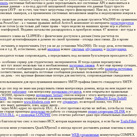
енить
системные библиотеки и далее перехватывать все системные API и выполняться в
важные данные - а из-под другой запущенной операционки эти данные будут просто
ов (AVP - не в счет, там текст загрузчика строго фиксирован). Нам же, в этом случае
тормозных сканеров, а в применении системных механизмов защиты и недопущении юзеров к
то скажет своему начальству юзер, увидев, насколько дольше грузится Win2000 по сравнению
ва PowerUser - а с такими правами любой ActiveX компонент из интернета
регистрируется
 не готов (а им только дай такие права - через неделю на машинах кроме игр и убитого
ой платформой. Недавно начальство расщедрилось и приобрело новых 47 компов - вот туда я
аринного хлама на CLIPPER'е с физическим доступом к дискам (типа расчетов по
роходит аутентификацию в домене по своей тропинке - отсюда свои глюки. Да и кроме
.
а починять и перепочинять (тут уж не до установки Win2000). По ходу дела, естественно,
в и т.д. И, естественно, целый
миллион
всяких
глючных
обучающих
и
тестирующих
риходится только сопровождать, а переделывать под желания бухгалтеров приходится 1С-
- особенно сервер для студенческих экспериментов. И тогда одним перезапуском
от тут лежит несколько так и необьясненных
почтовых глюков
. А вот еще пример сутации,
 почтовое сообщение (каждое в десятки адресов). А представьте себе
размеры почтовых
соответственно, вытащить почтовые сообщения реальных пользователей (чтобы
ть на день - это крупные финансовые потери для института, сопровождаемые скандалами и
с использованием для прослушивания внешнего SMTP-трафика (вместо стандартого SMTP-
 до сих пор не знаю как разруливать глюки контроллера домена, когда на нем падают все
рекрасно
работают
: сам контроллер
нормально грузится
, в нем открыты все правильные
о W2000, прокси-сервер
нормально читает
список юзеров с этого контроллера домена... -
8296
. Но теперь появился новый для меня неразрешимый глюк.-
DsBindW Error 0x6d9
шел - на сервисе
www.kbalertz.com
вот эту
страничку
, из которой понял, что ISA и
о знает, напишите, плиз, адрес внизу...
ко через MAC-адрес по протолу DLC. А я этот протокол жутко не люблю, хотя-бы по тому,
акие старые принтеры
переделал
на работу со стандартными
принт-серверами DLINK
и и
NTUI.DLL
, а
с помощью CON2PRT
(это отлично работает даже при обязательных-mandatory
 я благополучно снес и поставил ИСУ, которая надежнее на порядок, и если бы не
TraficFilter
сила меня установить QuarkXPperss5 и иногда просит доставлять разные плагины к нему.
рпусе и серверной - со старых свичей на новые
WEB-управляемые
коммутаторы COMPEX