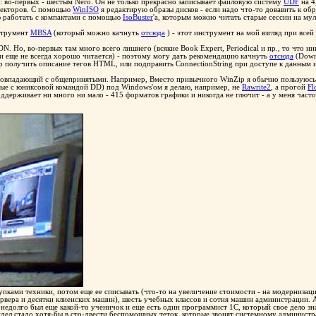
: во-первых - шестым Nero. Он не только прекрасно записывает файловую систему
UDF
на 4
 секторов. С помощью
WinISO
я редактирую образы дисков - если надо что-то довавить к о
ю работать с компактами с помощью
IsoBuster
'a, которым можно читать старые сессии на му
струмент
MBSA
(который можно качнуть
отсюда
) - этот инструмент на мой взгляд при вс
Но, во-первых там много всего лишнего (всякие Book Expert, Periodical и пр., то что никто
и еще не всегда хорошо читается) - поэтому могу дать рекомендацию качнуть
отсюда
(Down
 получить описание тегов HTML, или подправить ConnectionString при доступе к данным и 
 совпадающий с общепринятыми. Например, Вместо привычного WinZip я обычно пользуюс
мые с юниксовой командой DD) под Windows'ом я делаю, например, не
Rawrite2
, а прогой
Fl
оддерживает ни много ни мало - 415 форматов графики и никогда не глючит - а у меня част
пками техники, потом еще ее списывать (что-то на увеличение стоимости - на модернизацию
сервера и десятки клиенских машин), шесть учебных классов и сотня машин администрации. 
недолго был еще какой-то ученичок и еще есть один программист 1С, который свое дело зн
видел стадо хотя-бы в сто-двести беспомощных теток, которые звонят системному администр