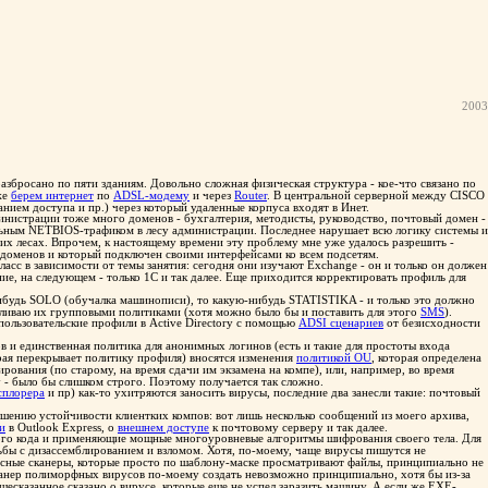
2003
разбросано по пяти зданиям. Довольно сложная физическая структура - кое-что связано по
же
берем интернет
по
ADSL-модему
и через
Router
. В центральной серверной между CISCO
ем доступа и пр.) через который удаленные корпуса входят в Инет.
дминистрации тоже много доменов - бухгалтерия, методисты, руководство, почтовый домен -
льным NETBIOS-трафиком в лесу администрации. Последнее нарушает всю логику системы и
их лесах. Впрочем, к настоящему времени эту проблему мне уже удалось разрешить -
 доменов и который подключен своими интерфейсами ко всем подсетям.
асс в зависимости от темы занятия: сегодня они изучают Exchange - он и только он должен
ие, на следующем - только 1С и так далее. Еще приходится корректировать профиль для
нибудь SOLO (обучалка машинописи), то какую-нибудь STATISTIKA - и только это должно
разливаю их групповыми политиками (хотя можно было бы и поставить для этого
SMS
).
пользовательские профили в Active Directory с помощью
ADSI сценариев
от безисходности
 и единственная политика для анонимных логинов (есть и такие для простоты входа
рая перекрывает политику профиля) вносятся изменения
политикой OU
, которая определена
ования (по старому, на время сдачи им экзамена на компе), или, например, во время
 - было бы слишком строго. Поэтому получается так сложно.
сплорера
и пр) как-то ухитряются заносить вирусы, последние два занесли такие: почтовый
шению устойчивости клиентких компов: вот лишь несколько сообщений из моего архива,
и
в Outlook Express, о
внешнем доступе
к почтовому серверу и так далее.
ого кода и применяющие мощные многоуровневые алгоритмы шифрования своего тела. Для
бы с дизассемблированием и взломом. Хотя, по-моему, чаще вирусы пишутся не
усные сканеры, которые просто по шаблону-маске просматривают файлы, принципиально не
канер полиморфных вирусов по-моему создать невозможно принципиально, хотя бы из-за
есказанное сказано о вирусе, которые еще не успел заразить машину. А если же EXE-