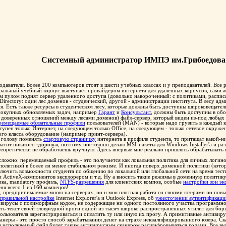
Системный администратор ИМПЭ им.Грибоедова
одаватели. Более 200 компьютеров стоят в шести учебных классах и у преподавателей. Все 
тральный учебный корпус выступает провайдером интернета для удаленных корпусов, сами 
лом поднят сервер удаленного доступа (довольно навороченный: с политиками, расписани
Directory: один лес доменов - студенческий, другой - администрации института. В лесу а
. Есть также ресурсы в студенческом лесу, которые должны быть доступны широковещате
 покупных обновляемых задач, например
Гарант
и
Консультант
, должны быть доступны в обо
а доверенных отношений между лесами доменов) файл-сервер, который виден из-под любых
ремещаемые обязательные профили
пользователей (MAN) - которые надо грузить в каждый кл
упен только Интернет, на следующем только Office, на следующем - только сетевое окружен
ого класса оборудование (например принт-сервера).
в голову поменять
стартовую страничку
интернета в профиле студента, то притащат какой-
ватит никакого здоровья, поэтому постоянно делаю MSI-пакеты для Windows Installer'a и 
 теоретически не обработаешь вручную. Здесь впервые мне реально пришлось обрабатывать 
ложно: перемещаемый профиль - это получается как локальная политика для личных логинов
политикой в более ли менее стабильном режиме. И иногда поверх доменной политики (кото
лючить возможности студента по общению по локальной или глобальной сети на время тестир
и ActiveX-компонентов эксплорером и т.д. Ну а вносить такие режимы в доменную политику
ика, mandatory профиль,
NTFS-разрешения
для клиентских компов, особые
настройки зон эк
ня всего 1 из 160 компецов!
 предпринимаемые мною на серверах, но и моя плотная работа со своими юзерами по повы
правильной настройке
Internet Explorer'a и Outlook Express, об
ужесточении аутентификаци
т вирусы с полиморфным кодом, не содержащие ни одного постоянного участка программн
ь текст своей зловредной проги одной из тысяч широко распространенных утилит для борь
ользователя зарегистрироваться и оплатить ту или иную их прогу. А примитивные антивир
неры - это просто способ зарабатывания денег на страхе неквалифицированного юзера. С
н исполняемый файл будет таким антивирусным сканером расшифровываться годами. Все выш