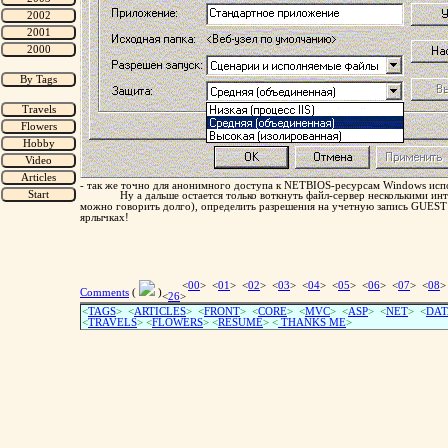
- так же точно для анонимного доступа к NETBIOS-ресурсам Windows исп
Ну а дальше остается только воткнуть файл-сервер несколькими ин
можно говорить долго), определить разрешения на учетную запись GUEST 
ярлычках!
<
00
> <
01
> <
02
> <
03
> <
04
> <
05
> <
06
> <
07
> <
08
>
Comments
(
)
<
26
>
<
TAGS
> <
ARTICLES
> <
FRONT
> <
CORE
> <
MVC
> <
ASP
> <
NET
> <
DAT
<
TRAVELS
> <
FLOWERS
> <
RESUME
>
<
THANKS ME
>