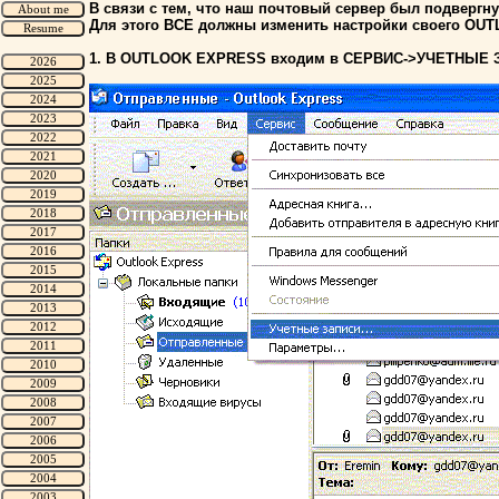
В связи с тем, что наш почтовый сервер был подвергну
Для этого ВСЕ должны изменить настройки своего OU
1. В OUTLOOK EXPRESS входим в СЕРВИС->УЧЕТНЫЕ 