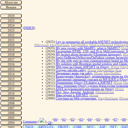
(
INDEX
)
(2025)
I try to summarize all workable ASP.NET technologies 
#Microsoft
#AspNetClassic
#AspNetMvc
#NetCoreBackend
#WebApiS
(2025)
My new project with WebRTC, what is WebRTC?
#And
(2024)
Encapsulate HTML, CSS, and JS to WebComponent. 
(2024)
My lecture about Javascript (Ukrainian language).
#Fr
(2019)
Inject OnBegin/OnSuccess/OnFailure custom Javascript
(2017)
My site with peer-to-peer communication based on Miz
(2017)
My solution with Bootstrap modal window and Classi
(2016)
SPA-page на Classic ASP.NET та jQuery.
#Front
#AspN
(2015)
Cropper світлин сайту.
#Front
#AspNetMvc
#Css
(2015)
Перемикач мови для сайту.
#Front
#AspNetMvc
(2012)
Календарики (datapicker), применяемые мною на jQu
(2012)
Заполнение связанных списков на MS AJAX и jQuery
(2012)
Применение jQuery-UI-dialog в ASP.NET
#Front
#As
(2011)
Как с помощью jQuery сделать флеш-ролик резинов
(2011)
AJAX подсказка/автозаполнение на jQuery
#Front
(2010)
Flex, Java, Angular, Android.
#SectionFront
(2009)
Язва-скрипт в ASP.NET.
#Front
(2009)
Счетчики на Web-страничках.
#AspNetClassic
#Front
<
00
> <
01
> <
02
> <
03
> <
04
> <
05
> <
06
> <
07
> <
08
>
Comments
(
)
<
26
>
<
TAGS
> <
ARTICLES
> <
FRONT
> <
CORE
> <
MVC
> <
ASP
> <
NET
> <
DAT