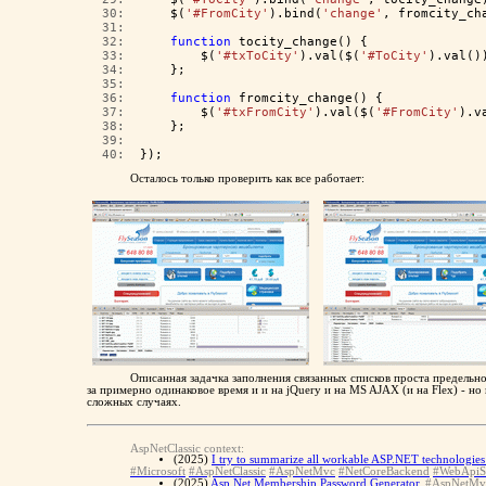
  30:  
    $(
'#FromCity'
).bind(
'change'
, fromcity_ch
  31:  
  32:  
function
 tocity_change() {
  33:  
        $(
'#txToCity'
).val($(
'#ToCity'
).val()
  34:  
    };
  35:  
  36:  
function
 fromcity_change() {
  37:  
        $(
'#txFromCity'
).val($(
'#FromCity'
).v
  38:  
    };
  39:  
  40:  
});
Осталось только проверить как все работает:
Описанная задачка заполнения связанных списков проста предельно
за примерно одинаковое время и и на jQuery и на MS AJAX (и на Flex) - н
сложных случаях.
AspNetClassic context:
(2025)
I try to summarize all workable ASP.NET technologies 
#Microsoft
#AspNetClassic
#AspNetMvc
#NetCoreBackend
#WebApiS
(2025)
Asp.Net Membership Password Generator.
#AspNetMv