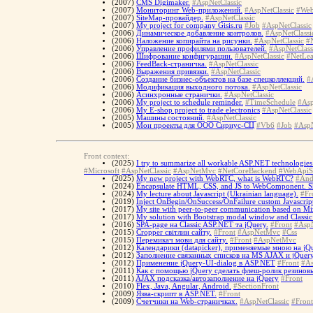
(2007)
CMS Digimaker.
#AspNetClassic
(2007)
Мониторинг Web-приложений.
#AspNetClassic
#Web
(2007)
SiteMap-провайдер.
#AspNetClassic
(2007)
My project for company Gisis.ru
#Job
#AspNetClassic
(2006)
Динамическое добавление контролов.
#AspNetClassi
(2006)
Наложение копирайта на рисунки.
#AspNetClassic
#
(2006)
Управление профилями пользователей.
#AspNetClass
(2006)
Шифрование конфигурации.
#AspNetClassic
#NetLea
(2006)
FeedBack-страничка.
#AspNetClassic
(2006)
Выражения привязки.
#AspNetClassic
(2006)
Создание бизнес-объектов на базе спецколлекций.
#
(2006)
Модификация выходного потока.
#AspNetClassic
(2006)
Асинхронные странички.
#AspNetClassic
(2006)
My project to schedule reminder.
#TimeSchedule
#Asp
(2006)
My E-shop project to trade electronics
#AspNetClassic
(2005)
Машины состояний.
#AspNetClassic
(2005)
Мои проекты для ООО Сириус-СЦ
#Vb6
#Job
#AspN
Front context:
(2025)
I try to summarize all workable ASP.NET technologies 
#Microsoft
#AspNetClassic
#AspNetMvc
#NetCoreBackend
#WebApiS
(2025)
My new project with WebRTC, what is WebRTC?
#And
(2024)
Encapsulate HTML, CSS, and JS to WebComponent. 
(2024)
My lecture about Javascript (Ukrainian language).
#Fr
(2019)
Inject OnBegin/OnSuccess/OnFailure custom Javascript
(2017)
My site with peer-to-peer communication based on Miz
(2017)
My solution with Bootstrap modal window and Classi
(2016)
SPA-page на Classic ASP.NET та jQuery.
#Front
#AspN
(2015)
Cropper світлин сайту.
#Front
#AspNetMvc
#Css
(2015)
Перемикач мови для сайту.
#Front
#AspNetMvc
(2012)
Календарики (datapicker), применяемые мною на jQu
(2012)
Заполнение связанных списков на MS AJAX и jQuery
(2012)
Применение jQuery-UI-dialog в ASP.NET
#Front
#As
(2011)
Как с помощью jQuery сделать флеш-ролик резинов
(2011)
AJAX подсказка/автозаполнение на jQuery
#Front
(2010)
Flex, Java, Angular, Android.
#SectionFront
(2009)
Язва-скрипт в ASP.NET.
#Front
(2009)
Счетчики на Web-страничках.
#AspNetClassic
#Front