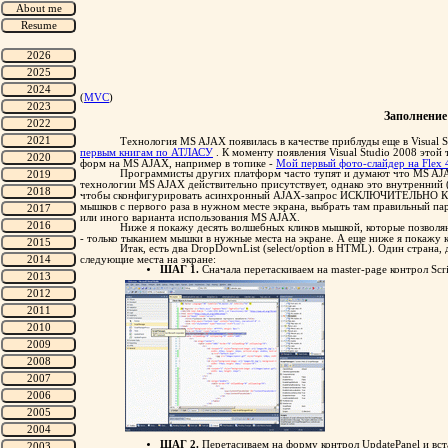
(
MVC
)
Заполнение
Технология MS AJAX появилась в качестве приблуды еще в Visual St
первым книгам по АТЛАСУ
. К моменту появления Visual Studio 2008 это
форм на MS AJAX, например в топике -
Мой первый фото-слайдер на Flex 
Программисты других платформ часто тупят и думают что MS AJA
технологии MS AJAX действительно присутствует, однако это внутренний (к
чтобы сконфигурировать асинхронный AJAX-запрос ИСКЛЮЧИТЕЛЬНО КЛИ
мышков с первого раза в нужном месте экрана, выбрать там правильный па
или иного варианта использования MS AJAX.
Ниже я покажу десять волшебных кликов мышкой, которые позв
- только тыканием мышки в нужные места на экране. А еще ниже я покажу к
Итак, есть два DropDownList (select/option в HTML). Один страна
следующие места на экране:
ШАГ 1.
Cначала перетаскиваем на master-page контрол Scr
ШАГ 2.
Перетасиваем на форму контрол UpdatePanel и вст