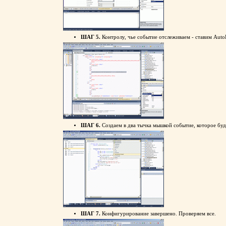
ШАГ 5.
Контролу, чье событие отслеживаем - ставим Auto
ШАГ 6.
Создаем в два тычка мышкой событие, которое буд
ШАГ 7.
Конфигурирование завершено. Проверяем все.