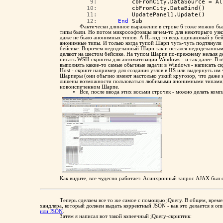
   9:  
        cbFromCity.DataSource = Al
  10:  
        cbFromCity.DataBind()
  11:  
        UpdatePanel1.Update()
  12:  
End
 Sub
Фактически длинное выражение в строке 6 тоже можно было
типы были. Но потом микрософтовцы зачем-то для некоторыго узк
даже не было анонимных типов. А IL-код то ведь одинаковый у бей
анонимные типы. И только когда тупой Шарп чуть-чуть подтянули
бейсике. Впрочем недоделанный Шарп так и остался недоделанным
делают на шестом бейсике. На тупом Шарпе по-прежнему нельзя де
писать WSH-скрипты для автоматизации Windows - и так далее. В о
выполнять какие-то самые обычные задачи в Windows - написать с
Host - скрипт например для создания узлов в IIS или выдернуть им
Шарперы (они обычно имеют настолько узкий кругозор, что даже н
лишены возможности пользоваться любимыми анонимными типами, и
новоиспеченном Шарпе.
Все, после ввода этих восьми строчек - можно делать ком
Как видите, все чудесно работает. Асинхронный запрос AJAX был 
Теперь сделаем все то же самое с помощью jQuery. В общем, врем
хандлера, который должен выдать корректный JSON - как это делается я оп
или JSON
.
Затем я написал вот такой копеечный jQuery-скриптик: