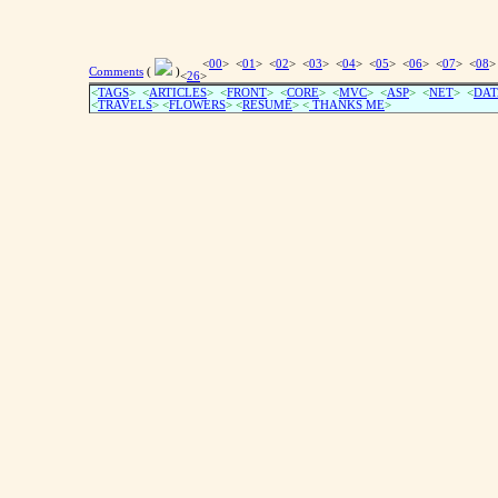
<
00
> <
01
> <
02
> <
03
> <
04
> <
05
> <
06
> <
07
> <
08
>
Comments
(
)
<
26
>
<
TAGS
> <
ARTICLES
> <
FRONT
> <
CORE
> <
MVC
> <
ASP
> <
NET
> <
DAT
<
TRAVELS
> <
FLOWERS
> <
RESUME
>
<
THANKS ME
>