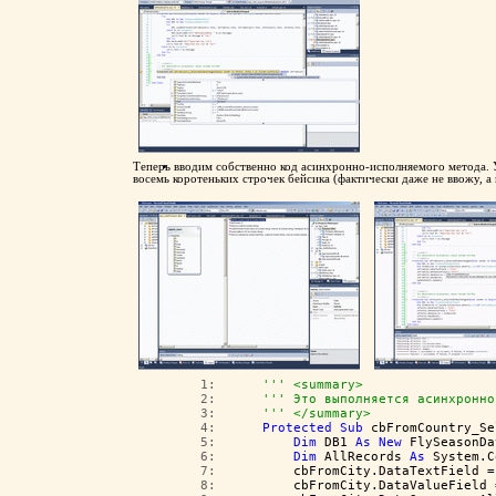
Теперь вводим собственно код асинхронно-исполняемого метода. У
восемь коротеньких строчек бейсика (фактически даже не ввожу, а 
   1:  
''' <summary>
   2:  
''' Это выполняется асинхронно
   3:  
''' </summary>
   4:  
Protected
Sub
 cbFromCountry_Se
   5:  
Dim
 DB1 
As
New
 FlySeasonDa
   6:  
Dim
 AllRecords 
As
 System.C
   7:  
        cbFromCity.DataTextField =
   8:  
        cbFromCity.DataValueField 