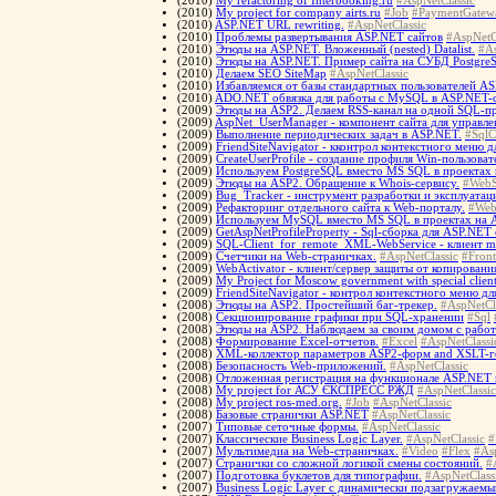
(2010)
My refactoring of Interbooking.ru
#AspNetClassic
(2010)
My project for company airts.ru
#Job
#PaymentGatew
(2010)
ASP.NET URL rewriting.
#AspNetClassic
(2010)
Проблемы развертывания ASP.NET сайтов
#AspNetC
(2010)
Этюды на ASP.NET. Вложенный (nested) Datalist.
#As
(2010)
Этюды на ASP.NET. Пример сайта на СУБД Postgre
(2010)
Делаем SEO SiteMap
#AspNetClassic
(2010)
Избавляемся от базы стандартных пользователей 
(2010)
ADO.NET обвязка для работы с MySQL в ASP.NET-
(2009)
Этюды на ASP2. Делаем RSS-канал на одной SQL-п
(2009)
AspNet_UserManager - компонент сайта для управле
(2009)
Выполнение периодических задач в ASP.NET.
#SqlC
(2009)
FriendSiteNavigator - кконтрол контекстного меню 
(2009)
CreateUserProfile - создание профиля Win-пользоват
(2009)
Используем PostgreSQL вместо MS SQL в проектах
(2009)
Этюды на ASP2. Обращение к Whois-сервису.
#WebS
(2009)
Bug_Tracker - инструмент разработки и эксплуатац
(2009)
Рефакторинг отдельного сайта к Web-порталу.
#Web
(2009)
Используем MySQL вместо MS SQL в проектах на 
(2009)
GetAspNetProfileProperty - Sql-сборка для ASP.NET 
(2009)
SQL-Client_for_remote_XML-WebService - клиент m
(2009)
Счетчики на Web-страничках.
#AspNetClassic
#Front
(2009)
WebActivator - клиент/сервер защиты от копирован
(2009)
My Project for Moscow government with special client
(2009)
FriendSiteNavigator - контрол контекстного меню д
(2008)
Этюды на ASP2. Простейший баг-трекер.
#AspNetCl
(2008)
Cекционирование графики при SQL-хранении
#Sql
(2008)
Этюды на ASP2. Наблюдаем за своим домом с работ
(2008)
Формирование Excel-отчетов.
#Excel
#AspNetClassi
(2008)
XML-коллектор параметров ASP2-форм and XSLT-г
(2008)
Безопасность Web-приложений.
#AspNetClassic
(2008)
Отложенная регистрация на функционале ASP.NET 
(2008)
My project for АСУ ЄКСПРЕСС РЖД
#AspNetClassic
(2008)
My project ros-med.org.
#Job
#AspNetClassic
(2008)
Базовые странички ASP.NET
#AspNetClassic
(2007)
Типовые сеточные формы.
#AspNetClassic
(2007)
Классические Business Logic Layer.
#AspNetClassic
#
(2007)
Мультимедиа на Web-страничках.
#Video
#Flex
#As
(2007)
Странички со сложной логикой смены состояний.
#
(2007)
Подготовка буклетов для типографии.
#AspNetClass
(2007)
Business Logic Layer с динамически подзагружаем