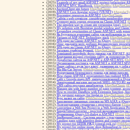
(2025)
Example of my small ASP.NET project (refactoring ASP
(2021)
ASP.NET MVC Handbook.
#AspNetMvc
#AspNetClas
(2021)
AuctionClient site future
#AspNetClassic
(2019)
ASP.NET Core Angular project (VB.NET)
#AngularTy
(2019)
Processing resources in ASP.NET
#AspNetClassic
(2017)
Cайтік з web-сервісом, спеціфічнім membership-про
(2017)
Суппорт моїх старих проєктів на Classic ASP.NET
#
(2017)
The simplest way to create site versioning (eng).
#AspN
(2017)
My solution with Bootstrap modal window and Classi
(2017)
Expanding oportunities of Classic ASP.NET with gener
(2016)
Як будуються адаптивні сайти для мобільників та д
(2016)
Variants of ASP NET Technology stack
#AspNetClassi
(2016)
SPA-page на Classic ASP.NET та jQuery.
#Android
#A
(2016)
Опис двадцяти моїх дрібних фрілансерских проєкті
(2016)
SPA-page на Classic ASP.NET та jQuery.
#Front
#AspN
(2015)
Загально графічні функції.
#AspNetClassic
(2015)
Зовнішний інтерфейс фото-движка для ASP.NET, AJA
(2015)
Кешування вхідної сторінки сайту за допомогою S
(2015)
Доработки сайтов на ASP.NET и ASP.NET.MVC
#Jo
(2015)
Организация хостинга для ASP.NET и ASP.NET.MV
(2015)
Пишу сайты с нуля 'под ключ', размещаю их у себя
(2015)
Bla-Bla-Car Server.
#WebApiServer
#WebServiceClien
(2015)
Формування безопасного токена для зміни паролю.
(2014)
How classic ASP.NET programmers has realized WEB.A
(2014)
Сайт с Google-maps API, имперсонализацией и Dyna
(2014)
Электронный магазин запчастей SHEL-AUTO.RU н
(2013)
CMS сайта продажи авиабилетов.
#AspNetClassic
#F
(2013)
Manage site with huge number of page (content, accoun
(2013)
How to reorder DataRow with Extension function, A
(2012)
My payment gateway for Inplat.ru
#AspNetClassic
#P
(2012)
Курс валют на сайте
#WebServiceClient
#AspNetClass
(2012)
Заполнение связанных списков на MS AJAX и jQuery
(2012)
Долгоиграющие странички с прогресс-баром
#Time
(2012)
Converting a Web Site Project to a Web Application Pr
(2012)
SimpleVideoConverter - простой видеоконвертер н
(2012)
Применение jQuery-UI-dialog в ASP.NET
#Front
#As
(2012)
SiteRequestTracer - Система аналізу і трасування усі
(2012)
Landing page with adaptive design and country recog
(2011)
My project for ЦППК РЖД (central-ppk.ru)
#WebServ
(2010)
My project for online music shop Releasebeat.ru
#AspN