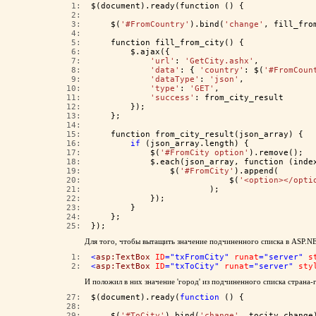
   1:  
$(document).ready(function () {
   2:  
   3:  
    $(
'#FromCountry'
).bind(
'change'
, fill_fro
   4:  
   5:  
    function fill_from_city() {
   6:  
        $.ajax({
   7:  
'url'
: 
'GetCity.ashx'
,
   8:  
'data'
: { 
'country'
: $(
'#FromCoun
   9:  
'dataType'
: 
'json'
,
  10:  
'type'
: 
'GET'
,
  11:  
'success'
: from_city_result
  12:  
        });
  13:  
    };
  14:  
  15:  
    function from_city_result(json_array) {
  16:  
if
 (json_array.length) {
  17:  
            $(
'#FromCity option'
).remove();
  18:  
            $.each(json_array, function (inde
  19:  
                $(
'#FromCity'
).append(
  20:  
                            $(
'<option></opti
  21:  
                        );
  22:  
            });
  23:  
        }
  24:  
    };
  25:  
});
Для того, чтобы вытащить значение подчиненного списка в ASP.NE
   1:  
<
asp:TextBox
ID
="txFromCity"
runat
="server"
s
   2:  
<
asp:TextBox
ID
="txToCity"
runat
="server"
sty
И положил в них значение 'город' из подчиненного списка страна-
  27:  
$(document).ready(
function
 () {
  28:  
  29:  
    $(
'#ToCity'
).bind(
'change'
, tocity_change