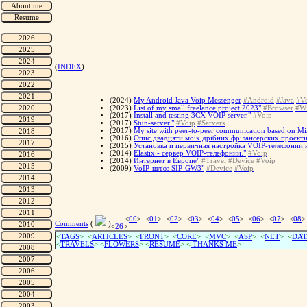
(
INDEX
)
(2024)
My Android Java Voip Messenger
#Android
#Java
#V
(2023)
List of my small freelance project 2023"
#Browser
#W
(2017)
Install and testing 3CX VOIP server."
#Voip
(2017)
Stun-server."
#Voip
#Servers
(2017)
My site with peer-to-peer communication based on Miz
(2016)
Опис двадцяти моїх дрібних фрілансерских проєктів
(2015)
Установка и первичная настройка VOIP-телефонии 
(2014)
Elastix - сервер VOIP-телефонии."
#Voip
(2014)
Интернет в Европе"
#Travel
#Device
#Voip
(2009)
VoIP-шлюз SIP-GW3"
#Device
#Voip
<
00
> <
01
> <
02
> <
03
> <
04
> <
05
> <
06
> <
07
> <
08
>
Comments
(
)
<
26
>
<
TAGS
> <
ARTICLES
> <
FRONT
> <
CORE
> <
MVC
> <
ASP
> <
NET
> <
DAT
<
TRAVELS
> <
FLOWERS
> <
RESUME
>
<
THANKS ME
>