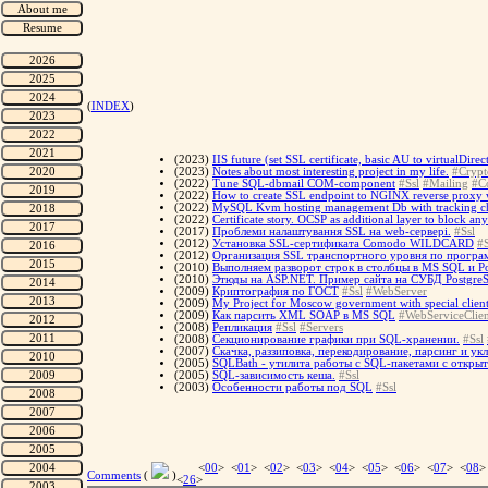
(
INDEX
)
(2023)
IIS future (set SSL certificate, basic AU to virtualDire
(2023)
Notes about most interesting project in my life.
#Crypt
(2022)
Tune SQL-dbmail COM-component
#Ssl
#Mailing
#C
(2022)
How to create SSL endpoint to NGINX reverse proxy 
(2022)
MySQL Kvm hosting management Db with tracking cha
(2022)
Certificate story. OCSP as additional layer to block any
(2017)
Проблеми налаштування SSL на web-сервері.
#Ssl
(2012)
Установка SSL-сертификата Comodo WILDCARD
#S
(2012)
Организация SSL транспортного уровня по програ
(2010)
Выполняем разворот строк в столбцы в MS SQL и P
(2010)
Этюды на ASP.NET. Пример сайта на СУБД Postgre
(2009)
Криптография по ГОСТ
#Ssl
#WebServer
(2009)
My Project for Moscow government with special client
(2009)
Как парсить XML SOAP в MS SQL
#WebServiceClien
(2008)
Репликация
#Ssl
#Servers
(2008)
Cекционирование графики при SQL-хранении.
#Ssl
(2007)
Скачка, раззиповка, перекодирование, парсинг и ук
(2005)
SQLBath - утилита работы с SQL-пакетами с откры
(2005)
SQL-зависимость кеша.
#Ssl
(2003)
Особенности работы под SQL
#Ssl
<
00
> <
01
> <
02
> <
03
> <
04
> <
05
> <
06
> <
07
> <
08
>
Comments
(
)
<
26
>