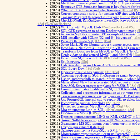
(2024)
My ticket lottery engine based on SQL CTE procedure
(2024)
Recursive CTE Supabase function is key feature for bui
(2023)
What is SPLA License and why Kamatera.
#Cloud
#Sq
(2023)
Correct connection string for ancient ASP sites with 
(2023)
Two my PostgreSQL project in this year
#Cloud
#Sql
(2022)
CheckDBNull, RawSqlQuery, ExecRDR, RawSqlQueryAsy
#Sql
#NetCoreBackend
(2022)
Working with MySQL Blob
#NetCoreBackend
#Sql
(2022)
SQL CTE expression to obtain Docker parent image
#
(2022)
Access to SqlLite converter. VB example of Generic
(2022)
MSI-installer with SQLite (32 and 64-bit version).
#Ins
(2022)
Parse JSON inside SQL
#Xml
#Sql
(2021)
Setup MariaDB on Ubuntu server (remote access, user 
(2020)
How Linux Net Core 3.1 daemon (in VB.NET) can rea
(2020)
Transform Database from MsSQL to MySQL (Net Core 
(2020)
Deploy data to dockerized MySQL and MariaDB
#Doc
(2018)
How to use SQLite with EF6.
#EfCodeFirst
#Sql
(2018)
Sql Interview
#Sql
(2018)
DataBase dumper on Classic ASP.NET with serialize 
(2015)
SQL Every Day.
#Sql
#Job
(2015)
Проектирование баз данных
#Job
#Sql
(2015)
Сховище графіки на SQL FileStream та канал браузер
(2015)
Use sp_msforeachdb to search information in whole 
(2015)
Materialized View has accelerated SQL request a thous
(2014)
New SQL Server project templates for VS2015
#Sql
#
(2014)
Сommon template of table value SQL CLR Assembly.
(2014)
Collection and processing information about your sys
(2014)
Текстовый загрузчик/конвертер данных с FTP в базу
(2014)
Use PostgreSQL internal ctid to repair DB, to delete las
(2014)
Импортеры данных FortNoks
#Sql
#Job
(2014)
Конвертер данных MySQL->MsSQL
#Sql
#Job
(2013)
Мої поширення Linq-to-SQL.
#NetCommon
#Sql
(2012)
FileStream в MS SQL
#Sql
(2012)
Пример использования LINQ-to-XML (XLINQ) и L
(2012)
Змінні Nullable та як обробляти DBNull з бази за д
(2011)
Хранение в MS SQL маршрутной топологии и отб
(2011)
Открой для себя SQLite
#Sql
(2010)
Экспорт данных из PostgeSQL в XML
#Sql
#Xml
(2010)
Мониторинг терминальной сети на PostgreSQL
#Ki
(2010)
Десять главных недостатков PostgreSQL
#Sql