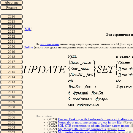
(
SQL
)
Эта страничка п
На
изготовление
нижеследующих диаграмм синтаксиса SQL-операт
Online
(в котором даже не выделены толком четыре основополагающих кон
Doc context:
(2023)
Docker Desktop with hardware/software virtualization.
(2023)
Notes about most interesting project in my life.
#Crypt
(2022)
SQL CTE expression to obtain Docker parent image
#
(2022)
My MongoDb learning conspectus.
#Front
#Doc
(2022)
Monitoring docker events
#Docker
#NodeBackend
#T