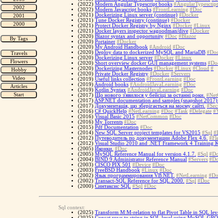
(2022)
Modern Angular Typescript books
#AngularTypesctip
(2022)
Modern Javascript books
#FrontLearning
#Doc
(2021)
Dockerizing Linux server (continue)
#Docker
(2021)
Tune Docker Registry (continue)
#Docker
(2021)
Protect Docker Registry by Nginx
#Docker
#Linux
(2021)
Docker layers inspector wagoodman/dive
#Docker
(2020)
Blazor syntax and opportunity
#Doc
#Blazor
(2020)
Portainer
#Docker
(2020)
My Android Handbook
#Android
#Doc
(2020)
Deploy data to dockerized MySQL and MariaDB
#Doc
(2020)
Dockerizing Linux server
#Docker
#Linux
(2020)
Short overview docker GUI management systems
#Do
(2020)
Dockerizing Masternodes
#Docker
#Linux
#Cloud
#
(2020)
Private Docker Registry
#Docker
#Servers
(2019)
Useful links collection
#FrontLearning
#Doc
(2019)
Android books
#AndroidJavaLearning
#Doc
(2019)
Kotlin Syntax
#AndroidJavaLearning
#Doc
(2017)
Що нового з'явилося у бейсіці за останні роки.
#Ne
(2017)
ASP.NET documentation and samples (snapshot 2017)
(2017)
Документація, що зберігається на моєму сайті.
#Sec
(2016)
C# QuickHelp
#NetLearning
#Doc
#Task
#Delegate
#Y
(2016)
Visual Basic 2015
#NetCommon
#Doc
(2016)
My Torrents
#Doc
(2015)
Pdf Documentation
#Doc
(2014)
New SQL Server project templates for VS2015
#Sql
#
(2012)
Путеводитель по документации Adobe Flex 4.6.
#Fl
(2012)
Visual Studio 2010 and .NET Framework 4 Training K
(2005)
Иконки.
#Doc
(2005)
MySQL Reference Manual for version 4.1.7.
#Sql
#D
(2004)
BIND 9 Administrator Reference Manual
#Servers
#D
(2003)
CISCO PIX 501
#Device
#Doc
(2003)
FreeBSD Handbook
#Linux
#Doc
(2002)
Язык программирования VB.NET.
#NetLearning
#Do
(2002)
Transact-SQL Reference for SQL 2000.
#Sql
#Doc
(2000)
Синтаксис SQL
#Sql
#Doc
Sql context:
(2025)
Transform M:M-relation to flat Pivot Table in SQL lev
(2025)
Concat rows to string in SQL level using MySQL