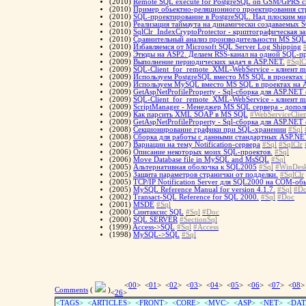
(2010)
Remote SQL execute for PostgreSQL on GSM/GPRS ch
(2010)
Пример обьектно-реляционного проектирования ст
(2010)
SQL-проектирование в PostgreSQL. Над плоским м
(2010)
Реализация таймаута на динамически создаваемых
(2010)
SqlClr_IndexCryptoProtector - криптографическая
(2010)
Сравнительный анализ производительности MS SQL 
(2010)
Избавляемся от Microsoft SQL Server Log Shipping
(2009)
Этюды на ASP2. Делаем RSS-канал на одной SQL-п
(2009)
Выполнение периодических задач в ASP.NET.
#SqlC
(2009)
SQL-Client_for_remote_XML-WebService - клиент m
(2009)
Используем PostgreSQL вместо MS SQL в проектах
(2009)
Используем MySQL вместо MS SQL в проектах на 
(2009)
GetAspNetProfileProperty - Sql-сборка для ASP.NET 
(2009)
SQL-Client_for_remote_XML-WebService - клиент m
(2009)
ScriptManager - Менеджер MS SQL сервера - допо
(2009)
Как парсить XML SOAP в MS SQL
#WebServiceClien
(2009)
GetAspNetProfileProperty - Sql-сборка для ASP.NET 
(2008)
Cекционирование графики при SQL-хранении
#Sql
(2008)
Сборка для работы с данными стандартных ASP.NE
(2007)
Вариации на тему Notification-сервера
#Sql
#SqlClr
(2006)
Описание некоторых моих SQL-проектов.
#Sql
(2006)
Move Database file in MySQL and MsSQL
#Sql
(2005)
Альтернативная оболочка к SQL2005
#Sql
#WinDes
(2005)
Защита параметров странички от подделки.
#SqlClr
(2005)
TCP/IP Notification Server для SQL2000 на COM-об
(2005)
MySQL Reference Manual for version 4.1.7.
#Sql
#D
(2002)
Transact-SQL Reference for SQL 2000.
#Sql
#Doc
(2001)
MSDE
#Sql
(2000)
Синтаксис SQL
#Sql
#Doc
(2000)
SQL SERVER
#SectionSql
(1999)
Access->SQL
#Sql
#Access
(1998)
MySQL->SQL
#Sql
<
00
> <
01
> <
02
> <
03
> <
04
> <
05
> <
06
> <
07
> <
08
>
Comments
(
)
<
26
>
<
TAGS
> <
ARTICLES
> <
FRONT
> <
CORE
> <
MVC
> <
ASP
> <
NET
> <
DAT