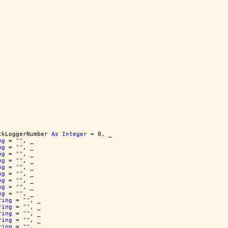
ckLoggerNumber 
As
Integer
 = 0, _
ng
 = 
""
, _
ng
 = 
""
, _
ng
 = 
""
, _
ng
 = 
""
, _
ng
 = 
""
, _
ng
 = 
""
, _
ng
 = 
""
, _
ng
 = 
""
, _
ng
 = 
""
, _
ring
 = 
""
, _
ring
 = 
""
, _
ring
 = 
""
, _
ring
 = 
""
, _
ring
 = 
""
, _