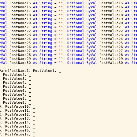
yVal
 PostName15 
As
String
 = 
""
, 
Optional
ByVal
 PostValue15 
As
St
yVal
 PostName16 
As
String
 = 
""
, 
Optional
ByVal
 PostValue16 
As
St
yVal
 PostName17 
As
String
 = 
""
, 
Optional
ByVal
 PostValue17 
As
St
yVal
 PostName18 
As
String
 = 
""
, 
Optional
ByVal
 PostValue18 
As
St
yVal
 PostName19 
As
String
 = 
""
, 
Optional
ByVal
 PostValue19 
As
St
yVal
 PostName20 
As
String
 = 
""
, 
Optional
ByVal
 PostValue20 
As
St
yVal
 PostName21 
As
String
 = 
""
, 
Optional
ByVal
 PostValue21 
As
St
yVal
 PostName22 
As
String
 = 
""
, 
Optional
ByVal
 PostValue22 
As
St
yVal
 PostName23 
As
String
 = 
""
, 
Optional
ByVal
 PostValue23 
As
St
yVal
 PostName24 
As
String
 = 
""
, 
Optional
ByVal
 PostValue24 
As
St
yVal
 PostName25 
As
String
 = 
""
, 
Optional
ByVal
 PostValue25 
As
St
yVal
 PostName26 
As
String
 = 
""
, 
Optional
ByVal
 PostValue26 
As
St
yVal
 PostName27 
As
String
 = 
""
, 
Optional
ByVal
 PostValue27 
As
St
yVal
 PostName28 
As
String
 = 
""
, 
Optional
ByVal
 PostValue28 
As
St
yVal
 PostName29 
As
String
 = 
""
, 
Optional
ByVal
 PostValue29 
As
St
yVal
 PostName30 
As
String
 = 
""
, 
Optional
ByVal
 PostValue30 
As
St
Parm(PostName1, PostValue1, _
, PostValue2, _
, PostValue3, _
, PostValue4, _
, PostValue5, _
, PostValue6, _
, PostValue7, _
, PostValue8, _
, PostValue9, _
0, PostValue10, _
1, PostValue11, _
2, PostValue12, _
3, PostValue13, _
4, PostValue14, _
5, PostValue15, _
6, PostValue16, _
7, PostValue17, _