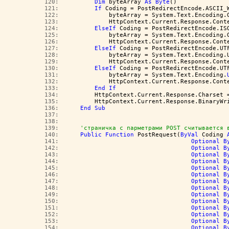
 120:  
Dim
 byteArray 
As
Byte
()
 121:  
If
 Coding = PostRedirectEncode.ASCII_
 122:  
            byteArray = System.Text.Encoding.
 123:  
            HttpContext.Current.Response.Cont
 124:  
ElseIf
 Coding = PostRedirectEncode.IS
 125:  
            byteArray = System.Text.Encoding.
 126:  
            HttpContext.Current.Response.Cont
 127:  
ElseIf
 Coding = PostRedirectEncode.UT
 128:  
            byteArray = System.Text.Encoding.
 129:  
            HttpContext.Current.Response.Cont
 130:  
ElseIf
 Coding = PostRedirectEncode.UT
 131:  
            byteArray = System.Text.Encoding.
 132:  
            HttpContext.Current.Response.Cont
 133:  
End
If
 134:  
        HttpContext.Current.Response.Charset 
 135:  
        HttpContext.Current.Response.BinaryWr
 136:  
End
Sub
 137:  
 138:  
 139:  
'страничка с парметрами POST считывается 
 140:  
Public
Function
 PostRequest(
ByVal
 Coding 
 141:  
Optional
B
 142:  
Optional
B
 143:  
Optional
B
 144:  
Optional
B
 145:  
Optional
B
 146:  
Optional
B
 147:  
Optional
B
 148:  
Optional
B
 149:  
Optional
B
 150:  
Optional
B
 151:  
Optional
B
 152:  
Optional
B
 153:  
Optional
B
 154:  
Optional
B