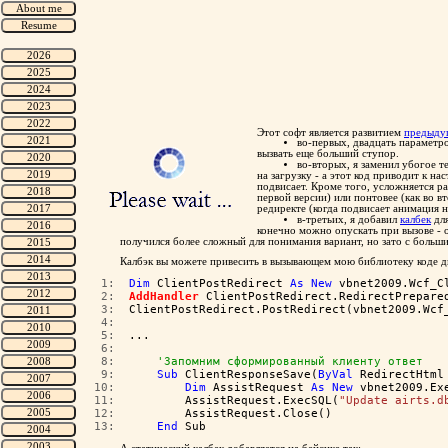
Этот софт является развитием
предыду
во-первых, двадцать параметро
вызвать еще больший ступор.
во-вторых, я заменил убогое т
на загрузку - а этот код приводит к н
подвисает. Кроме того, усложняется ра
первой версии) или понтовее (как во 
редиректе (когда подвисает анимация н
в-третьих, я добавил
калбек
для
конечно можно опускать при вызове - о
получился более сложный для понимания вариант, но зато с больш
Калбэк вы можете привесить в вызывающем мою библиотеку коде ди
   1:  
Dim
 ClientPostRedirect 
As
New
 vbnet2009.Wcf_C
   2:  
AddHandler
 ClientPostRedirect.RedirectPrepare
   3:  
ClientPostRedirect.PostRedirect(vbnet2009.Wcf
   4:  
   5:  
...
   6:  
   8:  
'Запомним сформированный клиенту ответ
   9:  
Sub
 ClientResponseSave(
ByVal
 RedirectHtml
  10:  
Dim
 AssistRequest 
As
New
 vbnet2009.Ex
  11:  
        AssistRequest.ExecSQL(
"Update airts.d
  12:  
        AssistRequest.Close()
  13:  
End
 Sub