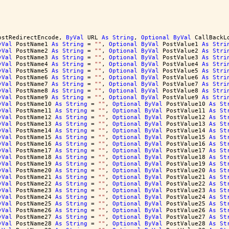
ostRedirectEncode, 
ByVal
 URL 
As
String
, 
Optional
ByVal
 CallBackL
yVal
 PostName1 
As
String
 = 
""
, 
Optional
ByVal
 PostValue1 
As
Stri
yVal
 PostName2 
As
String
 = 
""
, 
Optional
ByVal
 PostValue2 
As
Stri
yVal
 PostName3 
As
String
 = 
""
, 
Optional
ByVal
 PostValue3 
As
Stri
yVal
 PostName4 
As
String
 = 
""
, 
Optional
ByVal
 PostValue4 
As
Stri
yVal
 PostName5 
As
String
 = 
""
, 
Optional
ByVal
 PostValue5 
As
Stri
yVal
 PostName6 
As
String
 = 
""
, 
Optional
ByVal
 PostValue6 
As
Stri
yVal
 PostName7 
As
String
 = 
""
, 
Optional
ByVal
 PostValue7 
As
Stri
yVal
 PostName8 
As
String
 = 
""
, 
Optional
ByVal
 PostValue8 
As
Stri
yVal
 PostName9 
As
String
 = 
""
, 
Optional
ByVal
 PostValue9 
As
Stri
yVal
 PostName10 
As
String
 = 
""
, 
Optional
ByVal
 PostValue10 
As
St
yVal
 PostName11 
As
String
 = 
""
, 
Optional
ByVal
 PostValue11 
As
St
yVal
 PostName12 
As
String
 = 
""
, 
Optional
ByVal
 PostValue12 
As
St
yVal
 PostName13 
As
String
 = 
""
, 
Optional
ByVal
 PostValue13 
As
St
yVal
 PostName14 
As
String
 = 
""
, 
Optional
ByVal
 PostValue14 
As
St
yVal
 PostName15 
As
String
 = 
""
, 
Optional
ByVal
 PostValue15 
As
St
yVal
 PostName16 
As
String
 = 
""
, 
Optional
ByVal
 PostValue16 
As
St
yVal
 PostName17 
As
String
 = 
""
, 
Optional
ByVal
 PostValue17 
As
St
yVal
 PostName18 
As
String
 = 
""
, 
Optional
ByVal
 PostValue18 
As
St
yVal
 PostName19 
As
String
 = 
""
, 
Optional
ByVal
 PostValue19 
As
St
yVal
 PostName20 
As
String
 = 
""
, 
Optional
ByVal
 PostValue20 
As
St
yVal
 PostName21 
As
String
 = 
""
, 
Optional
ByVal
 PostValue21 
As
St
yVal
 PostName22 
As
String
 = 
""
, 
Optional
ByVal
 PostValue22 
As
St
yVal
 PostName23 
As
String
 = 
""
, 
Optional
ByVal
 PostValue23 
As
St
yVal
 PostName24 
As
String
 = 
""
, 
Optional
ByVal
 PostValue24 
As
St
yVal
 PostName25 
As
String
 = 
""
, 
Optional
ByVal
 PostValue25 
As
St
yVal
 PostName26 
As
String
 = 
""
, 
Optional
ByVal
 PostValue26 
As
St
yVal
 PostName27 
As
String
 = 
""
, 
Optional
ByVal
 PostValue27 
As
St
yVal
 PostName28 
As
String
 = 
""
, 
Optional
ByVal
 PostValue28 
As
St