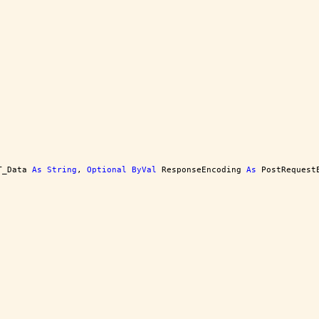
T_Data 
As
String
, 
Optional
ByVal
 ResponseEncoding 
As
 PostRequest