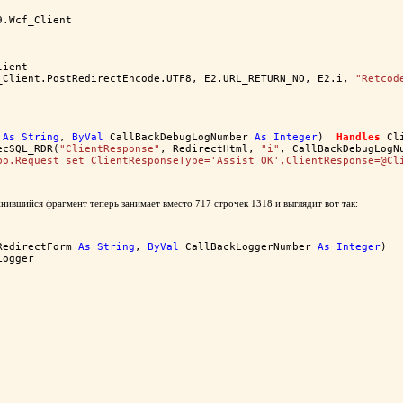
9.Wcf_Client
lient
_Client.PostRedirectEncode.UTF8, E2.URL_RETURN_NO, E2.i, 
"Retcod
 
As
String
, 
ByVal
 CallBackDebugLogNumber 
As
Integer
)  
Handles
 Cl
ecSQL_RDR(
"ClientResponse"
, RedirectHtml, 
"i"
, CallBackDebugLogN
bo.Request set ClientResponseType='Assist_OK',ClientResponse=@Cl
жнившийся фрагмент теперь занимает вместо 717 строчек 1318 и выглядит вот так:
RedirectForm 
As
String
, 
ByVal
 CallBackLoggerNumber 
As
Integer
)
Logger