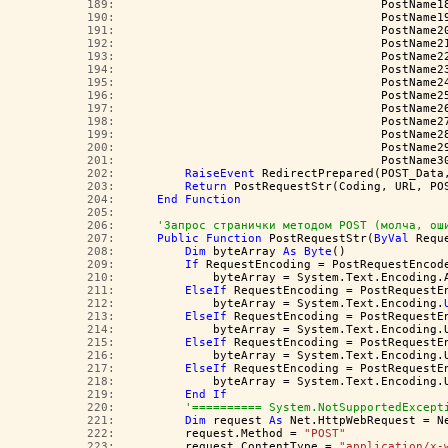
 189:  
                                    PostName1
 190:  
                                    PostName1
 191:  
                                    PostName2
 192:  
                                    PostName2
 193:  
                                    PostName2
 194:  
                                    PostName2
 195:  
                                    PostName2
 196:  
                                    PostName2
 197:  
                                    PostName2
 198:  
                                    PostName2
 199:  
                                    PostName2
 200:  
                                    PostName2
 201:  
                                    PostName3
 202:  
RaiseEvent
 RedirectPrepared(POST_Data
 203:  
Return
 PostRequestStr(Coding, URL, PO
 204:  
End
Function
 205:  
 206:  
'Запрос странички методом POST (молча, ош
 207:  
Public
Function
 PostRequestStr(
ByVal
 Requ
 208:  
Dim
 byteArray 
As
Byte
()
 209:  
If
 RequestEncoding = PostRequestEncod
 210:  
            byteArray = System.Text.Encoding.
 211:  
ElseIf
 RequestEncoding = PostRequestE
 212:  
            byteArray = System.Text.Encoding.
 213:  
ElseIf
 RequestEncoding = PostRequestE
 214:  
            byteArray = System.Text.Encoding.
 215:  
ElseIf
 RequestEncoding = PostRequestE
 216:  
            byteArray = System.Text.Encoding.
 217:  
ElseIf
 RequestEncoding = PostRequestE
 218:  
            byteArray = System.Text.Encoding.
 219:  
End
If
 220:  
'========== System.NotSupportedExcept
 221:  
Dim
 request 
As
 Net.HttpWebRequest = N
 222:  
        request.Method = 
"POST"
 223:  
        request.ContentType = 
"application/x-