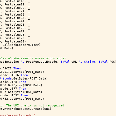
8, PostValue18, _
9, PostValue19, _
0, PostValue20, _
1, PostValue21, _
2, PostValue22, _
3, PostValue23, _
4, PostValue24, _
5, PostValue25, _
6, PostValue26, _
7, PostValue27, _
8, PostValue28, _
9, PostValue29, _
0, PostValue30)
, CallBackLoggerNumber)
ST_Data)
ибки обрабатываются извне этого кода)
estEncoding 
As
 PostRequestEncode, 
ByVal
 URL 
As
String
, 
ByVal
 POS
e.ASCII 
Then
ASCII.GetBytes(POST_Data)
ncode.UTF16 
Then
Unicode
.GetBytes(POST_Data)
ncode.UTF8 
Then
UTF8.GetBytes(POST_Data)
ncode.UTF7 
Then
UTF7.GetBytes(POST_Data)
ncode.UTF32 
Then
UTF32.GetBytes(POST_Data)
ion The URI prefix is not recognized.
et.HttpWebRequest.Create(URL)
www-form-urlencoded"