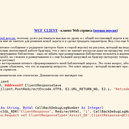
WCF_CLIENT
- клиент Web-сервиса (
первая версия
)
щей версии
, поэтому долго растекаться мыслью по древу я с общей постановкой задачи я н
в мне не хватило для решения новой задачи и я сделал тридцать параметров. Код стал еще
ектовое сообщение о редиректе (которое было в старой версии) на рисунок, который вы видит
астолько интенсивной работе браузера, что у него не хватает ресурсов даже на прокрутку э
звертывание библиотеки - надо не забыть при развертывании библиотеки положить в корнево
второй), но сложнее в развертывании и с еще большей нагрузкой на браузер (которому тепе
а рисунке).
 логгирования итового сформированного моей библиотекой запроса. Это тоже вопрос, ибо п
днако обьяснить, что это за параметр непросто. Это ключ запроса - который позволяет при
им сервисом.
намически или статически. Динамически это выглядит так:
lient
d, 
AddressOf
 ClientResponseSave
_Client.PostRedirectEncode.UTF8, E2.URL_RETURN_NO, E2.i, 
"Retcod
 
As
String
, 
ByVal
 CallBackDebugLogNumber 
As
Integer
)
ecSQL_RDR(
"ClientResponse"
, RedirectHtml, 
"i"
, CallBackDebugLogN
bo.Request set ClientResponseType='Assist_OK',ClientResponse=@Cl