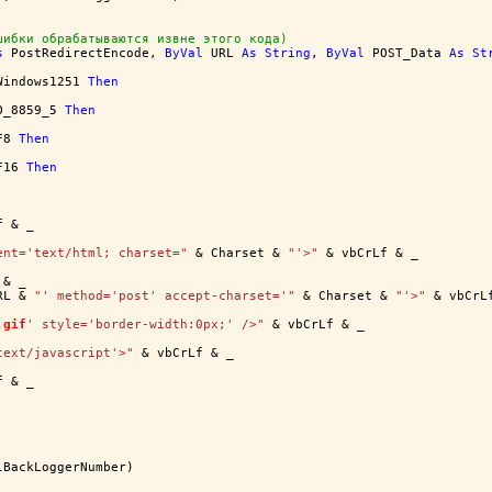
шибки обрабатываются извне этого кода)
s
 PostRedirectEncode, 
ByVal
 URL 
As
String
, 
ByVal
 POST_Data 
As
St
Windows1251 
Then
O_8859_5 
Then
F8 
Then
F16 
Then
f & _
ent='text/html; charset="
 & Charset & 
"'>"
 & vbCrLf & _
 & _
RL & 
"' method='post' accept-charset='"
 & Charset & 
"'>"
 & vbCrL
.gif
' style='border-width:0px;' />"
 & vbCrLf & _
text/javascript'>"
 & vbCrLf & _
f & _
lBackLoggerNumber)