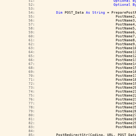
  51:  
Optional
B
  52:  
Optional
B
  53:  
  54:  
Dim
 POST_Data 
As
String
 = PreparePost
  55:  
                                    PostName2
  56:  
                                    PostName3
  57:  
                                    PostName4
  58:  
                                    PostName5
  59:  
                                    PostName6
  60:  
                                    PostName7
  61:  
                                    PostName8
  62:  
                                    PostName9
  63:  
                                    PostName1
  64:  
                                    PostName1
  65:  
                                    PostName1
  66:  
                                    PostName1
  67:  
                                    PostName1
  68:  
                                    PostName1
  69:  
                                    PostName1
  70:  
                                    PostName1
  71:  
                                    PostName1
  72:  
                                    PostName1
  73:  
                                    PostName2
  74:  
                                    PostName2
  75:  
                                    PostName2
  76:  
                                    PostName2
  77:  
                                    PostName2
  78:  
                                    PostName2
  79:  
                                    PostName2
  80:  
                                    PostName2
  81:  
                                    PostName2
  82:  
                                    PostName2
  83:  
                                    PostName3
  84:  
  85:  
        PostRedirectStr(Coding, URL, POST_Dat