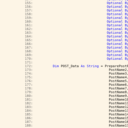
 155:  
Optional
B
 156:  
Optional
B
 157:  
Optional
B
 158:  
Optional
B
 159:  
Optional
B
 160:  
Optional
B
 161:  
Optional
B
 162:  
Optional
B
 163:  
Optional
B
 164:  
Optional
B
 165:  
Optional
B
 166:  
Optional
B
 167:  
Optional
B
 168:  
Optional
B
 169:  
Optional
B
 170:  
Optional
B
 171:  
 172:  
Dim
 POST_Data 
As
String
 = PreparePost
 173:  
                                    PostName2
 174:  
                                    PostName3
 175:  
                                    PostName4
 176:  
                                    PostName5
 177:  
                                    PostName6
 178:  
                                    PostName7
 179:  
                                    PostName8
 180:  
                                    PostName9
 181:  
                                    PostName1
 182:  
                                    PostName1
 183:  
                                    PostName1
 184:  
                                    PostName1
 185:  
                                    PostName1
 186:  
                                    PostName1
 187:  
                                    PostName1
 188:  
                                    PostName1