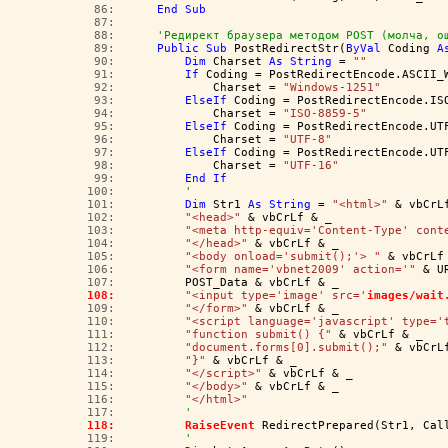
  86:  
End
Sub
  87:  
  88:  
'Редирект браузера методом POST (молча, о
  89:  
Public
Sub
 PostRedirectStr(
ByVal
 Coding 
A
  90:  
Dim
 Charset 
As
String
 = 
""
  91:  
If
 Coding = PostRedirectEncode.ASCII_
  92:  
            Charset = 
"Windows-1251"
  93:  
ElseIf
 Coding = PostRedirectEncode.IS
  94:  
            Charset = 
"ISO-8859-5"
  95:  
ElseIf
 Coding = PostRedirectEncode.UT
  96:  
            Charset = 
"UTF-8"
  97:  
ElseIf
 Coding = PostRedirectEncode.UT
  98:  
            Charset = 
"UTF-16"
  99:  
End
If
 100:  
'
 101:  
Dim
 Str1 
As
String
 = 
"<html>"
 & vbCrL
 102:  
"<head>"
 & vbCrLf & _
 103:  
"<meta http-equiv='Content-Type' cont
 104:  
"</head>"
 & vbCrLf & _
 105:  
"<body onload='submit();'> "
 & vbCrLf
 106:  
"<form name='vbnet2009' action='"
 & U
 107:  
        POST_Data & vbCrLf & _
 108:  
"<input type='image' src='
images/wait
 109:  
"</form>"
 & vbCrLf & _
 110:  
"<script language='javascript' type='
 111:  
"function submit() {"
 & vbCrLf & _
 112:  
"document.forms[0].submit();"
 & vbCrL
 113:  
"}"
 & vbCrLf & _
 114:  
"</script>"
 & vbCrLf & _
 115:  
"</body>"
 & vbCrLf & _
 116:  
"</html>"
 117:  
'
 118:  
RaiseEvent
 RedirectPrepared(Str1, Cal
 119:  
'