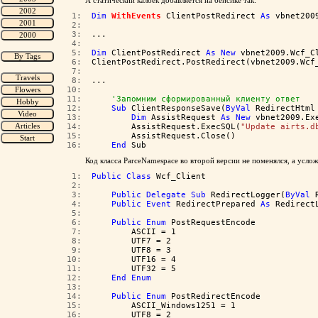
А статический калбек добавляется на бейсике так:
   1:  
Dim
WithEvents
 ClientPostRedirect 
As
 vbnet200
   2:  
   3:  
...
   4:  
   5:  
Dim
 ClientPostRedirect 
As
New
 vbnet2009.Wcf_C
   6:  
ClientPostRedirect.PostRedirect(vbnet2009.Wcf
   7:  
   8:  
...
  10:  
  11:  
'Запомним сформированный клиенту ответ
  12:  
Sub
 ClientResponseSave(
ByVal
 RedirectHtml
  13:  
Dim
 AssistRequest 
As
New
 vbnet2009.Ex
  14:  
        AssistRequest.ExecSQL(
"Update airts.d
  15:  
        AssistRequest.Close()
  16:  
End
 Sub
Код класса ParceNamespace во второй версии не поменялся, а усло
   1:  
Public
Class
 Wcf_Client
   2:  
   3:  
Public
Delegate
Sub
 RedirectLogger(
ByVal
 
   4:  
Public
Event
 RedirectPrepared 
As
 Redirect
   5:  
   6:  
Public
Enum
 PostRequestEncode
   7:  
        ASCII = 1
   8:  
        UTF7 = 2
   9:  
        UTF8 = 3
  10:  
        UTF16 = 4
  11:  
        UTF32 = 5
  12:  
End
Enum
  13:  
  14:  
Public
Enum
 PostRedirectEncode
  15:  
        ASCII_Windows1251 = 1
  16:  
        UTF8 = 2