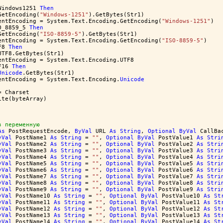
Windows1251 
Then
GetEncoding(
"Windows-1251"
).GetBytes(Str1)
entEncoding = System.Text.Encoding.GetEncoding(
"Windows-1251"
)
O_8859_5 
Then
GetEncoding(
"ISO-8859-5"
).GetBytes(Str1)
entEncoding = System.Text.Encoding.GetEncoding(
"ISO-8859-5"
)
F8 
Then
UTF8.GetBytes(Str1)
entEncoding = System.Text.Encoding.UTF8
F16 
Then
Unicode
.GetBytes(Str1)
entEncoding = System.Text.Encoding.
Unicode
= Charset
ite(byteArray)
в переменную
As
 PostRequestEncode, 
ByVal
 URL 
As
String
, 
Optional
ByVal
 CallBa
yVal
 PostName1 
As
String
 = 
""
, 
Optional
ByVal
 PostValue1 
As
Stri
yVal
 PostName2 
As
String
 = 
""
, 
Optional
ByVal
 PostValue2 
As
Stri
yVal
 PostName3 
As
String
 = 
""
, 
Optional
ByVal
 PostValue3 
As
Stri
yVal
 PostName4 
As
String
 = 
""
, 
Optional
ByVal
 PostValue4 
As
Stri
yVal
 PostName5 
As
String
 = 
""
, 
Optional
ByVal
 PostValue5 
As
Stri
yVal
 PostName6 
As
String
 = 
""
, 
Optional
ByVal
 PostValue6 
As
Stri
yVal
 PostName7 
As
String
 = 
""
, 
Optional
ByVal
 PostValue7 
As
Stri
yVal
 PostName8 
As
String
 = 
""
, 
Optional
ByVal
 PostValue8 
As
Stri
yVal
 PostName9 
As
String
 = 
""
, 
Optional
ByVal
 PostValue9 
As
Stri
yVal
 PostName10 
As
String
 = 
""
, 
Optional
ByVal
 PostValue10 
As
St
yVal
 PostName11 
As
String
 = 
""
, 
Optional
ByVal
 PostValue11 
As
St
yVal
 PostName12 
As
String
 = 
""
, 
Optional
ByVal
 PostValue12 
As
St
yVal
 PostName13 
As
String
 = 
""
, 
Optional
ByVal
 PostValue13 
As
St
yVal
 PostName14 
As
String
 = 
""
, 
Optional
ByVal
 PostValue14 
As
St