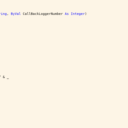
ring
, 
ByVal
 CallBackLoggerNumber 
As
Integer
)
f & _