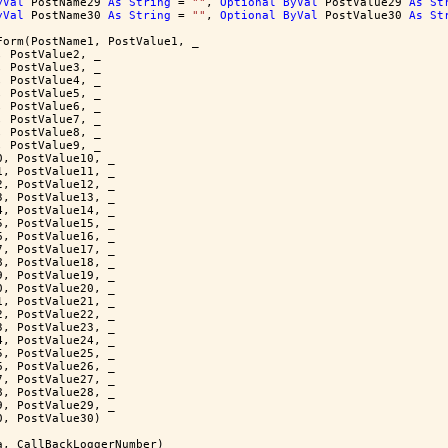
yVal
 PostName29 
As
String
 = 
""
, 
Optional
ByVal
 PostValue29 
As
St
yVal
 PostName30 
As
String
 = 
""
, 
Optional
ByVal
 PostValue30 
As
St
Form(PostName1, PostValue1, _
, PostValue2, _
, PostValue3, _
, PostValue4, _
, PostValue5, _
, PostValue6, _
, PostValue7, _
, PostValue8, _
, PostValue9, _
0, PostValue10, _
1, PostValue11, _
2, PostValue12, _
3, PostValue13, _
4, PostValue14, _
5, PostValue15, _
6, PostValue16, _
7, PostValue17, _
8, PostValue18, _
9, PostValue19, _
0, PostValue20, _
1, PostValue21, _
2, PostValue22, _
3, PostValue23, _
4, PostValue24, _
5, PostValue25, _
6, PostValue26, _
7, PostValue27, _
8, PostValue28, _
9, PostValue29, _
0, PostValue30)
a, CallBackLoggerNumber)