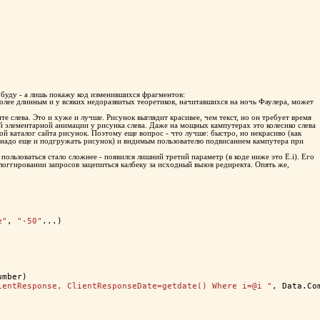
е буду - а лишь покажу код изменившихся фрагментов:
 более длинным и у всяких недоразвитых теоретиков, начитавшихся на ночь Фаулера, может
е слева. Это и хуже и лучше. Рисунок выглядит красивее, чем текст, но он требует время
той элементарной анимации у рисунка слева. Даже на мощных кампутерах это колесико слева
й каталог сайта рисунок. Поэтому еще вопрос - что лучше: быстро, но некрасиво (как
рь надо еще и подгружать рисунок) и видимым пользователю подвисанием кампутера при
ользоваться стало сложнее - появился лишний третий параметр (в коде ниже это E.i). Его
 логгировании запросов зацепиться калбеку за исходный вызов редиректа. Опять же,
e"
, 
"-50"
...)
umber)
ientResponse, ClientResponseDate=getdate() Where i=@i "
, Data.Co