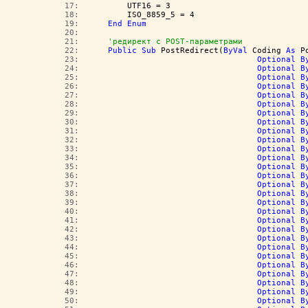
  17:  
        UTF16 = 3
  18:  
        ISO_8859_5 = 4
  19:  
End
Enum
  20:  
  21:  
'редирект с POST-параметрами
  22:  
Public
Sub
 PostRedirect(
ByVal
 Coding 
As
 P
  23:  
Optional
B
  24:  
Optional
B
  25:  
Optional
B
  26:  
Optional
B
  27:  
Optional
B
  28:  
Optional
B
  29:  
Optional
B
  30:  
Optional
B
  31:  
Optional
B
  32:  
Optional
B
  33:  
Optional
B
  34:  
Optional
B
  35:  
Optional
B
  36:  
Optional
B
  37:  
Optional
B
  38:  
Optional
B
  39:  
Optional
B
  40:  
Optional
B
  41:  
Optional
B
  42:  
Optional
B
  43:  
Optional
B
  44:  
Optional
B
  45:  
Optional
B
  46:  
Optional
B
  47:  
Optional
B
  48:  
Optional
B
  49:  
Optional
B
  50:  
Optional
B