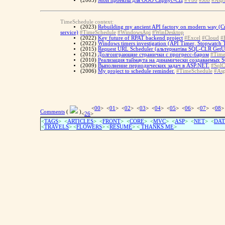
(2005)
Мои проекты для ООО Сириус-СЦ
#Vb6
#Job
#AspN
TimeSchedule context:
(2023)
Rebuilding my ancient API factory on modern way (C
service)
#TimeSchedule
#WindowsApi
#WinDesktop
(2022)
Key future of RPAT backend project
#Excel
#Cloud
#
(2022)
Windows timers investigation (API Timer, Stopwatch 
(2015)
Request URL Scheduler (альтернатіва SQL-CLR Get
(2012)
Долгоиграющие странички с прогресс-баром
#Time
(2010)
Реализация таймаута на динамически создаваемых
(2009)
Выполнение периодических задач в ASP.NET.
#SqlC
(2006)
My project to schedule reminder.
#TimeSchedule
#Asp
<
00
> <
01
> <
02
> <
03
> <
04
> <
05
> <
06
> <
07
> <
08
>
Comments
(
)
<
26
>
<
TAGS
> <
ARTICLES
> <
FRONT
> <
CORE
> <
MVC
> <
ASP
> <
NET
> <
DAT
<
TRAVELS
> <
FLOWERS
> <
RESUME
>
<
THANKS ME
>