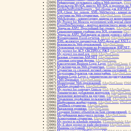
(2009)
Рефакторинг отдельного сайта к Web-порталу.
#Web
(2009)
Используем MySQL вместо MS SQL в проектах на 
(2009)
GetAspNetProfileProperty - Sql-сборка для ASP.NET 
(2009)
SQL-Client_for_remote_XML-WebService - клиент m
(2009)
Счетчики на Web-страничках.
#AspNetClassic
#Front
(2009)
WebActivator - клиент/сервер защиты от копирован
(2009)
My Project for Moscow government with special client
(2009)
FriendSiteNavigator - контрол контекстного меню д
(2008)
Этюды на ASP2. Простейший баг-трекер.
#AspNetCl
(2008)
Cекционирование графики при SQL-хранении
#Sql
(2008)
Этюды на ASP2. Наблюдаем за своим домом с работ
(2008)
Формирование Excel-отчетов.
#Excel
#AspNetClassi
(2008)
XML-коллектор параметров ASP2-форм and XSLT-г
(2008)
Безопасность Web-приложений.
#AspNetClassic
(2008)
Отложенная регистрация на функционале ASP.NET 
(2008)
My project for АСУ ЄКСПРЕСС РЖД
#AspNetClassic
(2008)
My project ros-med.org.
#Job
#AspNetClassic
(2008)
Базовые странички ASP.NET
#AspNetClassic
(2007)
Типовые сеточные формы.
#AspNetClassic
(2007)
Классические Business Logic Layer.
#AspNetClassic
#
(2007)
Мультимедиа на Web-страничках.
#Video
#Flex
#As
(2007)
Странички со сложной логикой смены состояний.
#
(2007)
Подготовка буклетов для типографии.
#AspNetClass
(2007)
Business Logic Layer с динамически подзагружаем
(2007)
CMS Digimaker.
#AspNetClassic
(2007)
Мониторинг Web-приложений.
#AspNetClassic
#Web
(2007)
SiteMap-провайдер.
#AspNetClassic
(2007)
My project for company Gisis.ru
#Job
#AspNetClassic
(2006)
Динамическое добавление контролов.
#AspNetClassi
(2006)
Наложение копирайта на рисунки.
#AspNetClassic
#
(2006)
Управление профилями пользователей.
#AspNetClass
(2006)
Шифрование конфигурации.
#AspNetClassic
#NetLea
(2006)
FeedBack-страничка.
#AspNetClassic
(2006)
Выражения привязки.
#AspNetClassic
(2006)
Создание бизнес-объектов на базе спецколлекций.
#
(2006)
Модификация выходного потока.
#AspNetClassic
(2006)
Асинхронные странички.
#AspNetClassic
(2006)
My project to schedule reminder.
#TimeSchedule
#Asp
(2006)
My E-shop project to trade electronics
#AspNetClassic
(2005)
Машины состояний.
#AspNetClassic