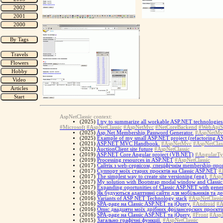
AspNetClassic context:
(2025)
I try to summarize all workable ASP.NET technologies 
#Microsoft
#AspNetClassic
#AspNetMvc
#NetCoreBackend
#WebApiS
(2025)
Asp.Net Membership Password Generator.
#AspNetMv
(2025)
Example of my small ASP.NET project (refactoring ASP
(2021)
ASP.NET MVC Handbook.
#AspNetMvc
#AspNetClas
(2021)
AuctionClient site future
#AspNetClassic
(2019)
ASP.NET Core Angular project (VB.NET)
#AngularTy
(2019)
Processing resources in ASP.NET
#AspNetClassic
(2017)
Cайтік з web-сервісом, спеціфічнім membership-про
(2017)
Суппорт моїх старих проєктів на Classic ASP.NET
#
(2017)
The simplest way to create site versioning (eng).
#AspN
(2017)
My solution with Bootstrap modal window and Classi
(2017)
Expanding oportunities of Classic ASP.NET with gener
(2016)
Як будуються адаптивні сайти для мобільників та д
(2016)
Variants of ASP NET Technology stack
#AspNetClassi
(2016)
SPA-page на Classic ASP.NET та jQuery.
#Android
#A
(2016)
Опис двадцяти моїх дрібних фрілансерских проєкті
(2016)
SPA-page на Classic ASP.NET та jQuery.
#Front
#AspN
(2015)
Загально графічні функції.
#AspNetClassic