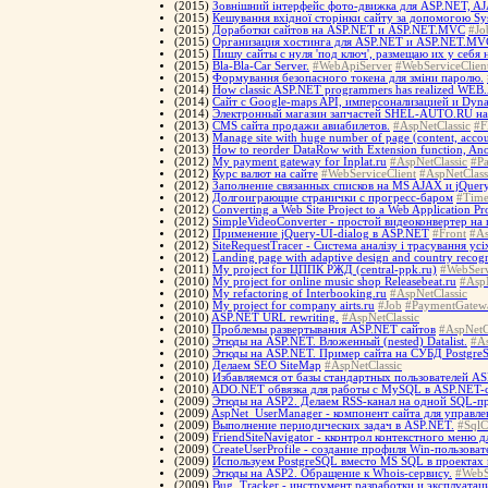
(2015)
Зовнішний інтерфейс фото-движка для ASP.NET, AJA
(2015)
Кешування вхідної сторінки сайту за допомогою S
(2015)
Доработки сайтов на ASP.NET и ASP.NET.MVC
#Jo
(2015)
Организация хостинга для ASP.NET и ASP.NET.MV
(2015)
Пишу сайты с нуля 'под ключ', размещаю их у себя
(2015)
Bla-Bla-Car Server.
#WebApiServer
#WebServiceClien
(2015)
Формування безопасного токена для зміни паролю.
(2014)
How classic ASP.NET programmers has realized WEB.A
(2014)
Сайт с Google-maps API, имперсонализацией и Dyna
(2014)
Электронный магазин запчастей SHEL-AUTO.RU н
(2013)
CMS сайта продажи авиабилетов.
#AspNetClassic
#F
(2013)
Manage site with huge number of page (content, accoun
(2013)
How to reorder DataRow with Extension function, A
(2012)
My payment gateway for Inplat.ru
#AspNetClassic
#P
(2012)
Курс валют на сайте
#WebServiceClient
#AspNetClass
(2012)
Заполнение связанных списков на MS AJAX и jQuery
(2012)
Долгоиграющие странички с прогресс-баром
#Time
(2012)
Converting a Web Site Project to a Web Application Pr
(2012)
SimpleVideoConverter - простой видеоконвертер н
(2012)
Применение jQuery-UI-dialog в ASP.NET
#Front
#As
(2012)
SiteRequestTracer - Система аналізу і трасування усі
(2012)
Landing page with adaptive design and country recog
(2011)
My project for ЦППК РЖД (central-ppk.ru)
#WebServ
(2010)
My project for online music shop Releasebeat.ru
#AspN
(2010)
My refactoring of Interbooking.ru
#AspNetClassic
(2010)
My project for company airts.ru
#Job
#PaymentGatew
(2010)
ASP.NET URL rewriting.
#AspNetClassic
(2010)
Проблемы развертывания ASP.NET сайтов
#AspNetC
(2010)
Этюды на ASP.NET. Вложенный (nested) Datalist.
#As
(2010)
Этюды на ASP.NET. Пример сайта на СУБД Postgre
(2010)
Делаем SEO SiteMap
#AspNetClassic
(2010)
Избавляемся от базы стандартных пользователей 
(2010)
ADO.NET обвязка для работы с MySQL в ASP.NET-
(2009)
Этюды на ASP2. Делаем RSS-канал на одной SQL-п
(2009)
AspNet_UserManager - компонент сайта для управле
(2009)
Выполнение периодических задач в ASP.NET.
#SqlC
(2009)
FriendSiteNavigator - кконтрол контекстного меню 
(2009)
CreateUserProfile - создание профиля Win-пользоват
(2009)
Используем PostgreSQL вместо MS SQL в проектах
(2009)
Этюды на ASP2. Обращение к Whois-сервису.
#WebS
(2009)
Bug_Tracker - инструмент разработки и эксплуатац