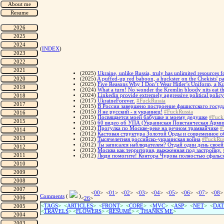
(
INDEX
)
(2025)
Ukraine, unlike Russia, truly has unlimited resources f
(2025)
A puffed-up red baboon, a huckster on the Chekists' 
(2025)
Five Reasons Why I Don’t Wear Hitler’s Uniform, a K
(2024)
What a turn! No wonder the Kremlin bloody nits eat th
(2024)
Linkedin provide extremely aggressive political policy
(2017)
UkraineForever.
#FuckRussia
(2015)
В России завершено построение фашистского госуд
(2015)
Я не русский - я украинец!
#FuckRussia
(2015)
Посвящается моей бабушке и моему дедушке
#Fuck
(2015)
60 видео об УПА (Украинская Повстанческая Арми
(2012)
Прогулка по Москве-реке на речном трамвайчике
#
(2012)
Кастовая структура Золотой Орды и современное о
(2012)
Тысячелетняя российско-украинская война
#FuckRus
(2012)
Ты записался наблюдателем? Отдай один день своей 
(2012)
Москва как территория, выжженная под застройку.
(2012)
Люди помогите! Контора Чурова полностью сфальси
<
00
> <
01
> <
02
> <
03
> <
04
> <
05
> <
06
> <
07
> <
08
>
Comments
(
)
<
26
>
<
TAGS
> <
ARTICLES
> <
FRONT
> <
CORE
> <
MVC
> <
ASP
> <
NET
> <
DAT
<
TRAVELS
> <
FLOWERS
> <
RESUME
>
<
THANKS ME
>