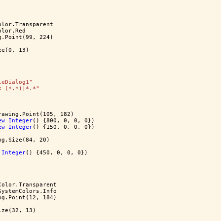
olor.Transparent
olor.Red
g.Point(99, 224)
ze(0, 13)
leDialog1"
s (*.*)|*.*"
rawing.Point(105, 182)
ew
Integer
() {800, 0, 0, 0})
ew
Integer
() {150, 0, 0, 0})
ng.Size(84, 20)
Integer
() {450, 0, 0, 0})
Color.Transparent
SystemColors.Info
ng.Point(12, 184)
ize(32, 13)