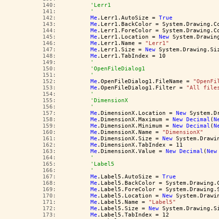
 140:  
'Lerr1
 141:  
'
 142:  
Me
.Lerr1.AutoSize = 
True
 143:  
Me
.Lerr1.BackColor = System.Drawing.C
 144:  
Me
.Lerr1.ForeColor = System.Drawing.C
 145:  
Me
.Lerr1.Location = 
New
 System.Drawin
 146:  
Me
.Lerr1.Name = 
"Lerr1"
 147:  
Me
.Lerr1.Size = 
New
 System.Drawing.Si
 148:  
Me
.Lerr1.TabIndex = 10
 149:  
'
 150:  
'OpenFileDialog1
 151:  
'
 152:  
Me
.OpenFileDialog1.FileName = 
"OpenFi
 153:  
Me
.OpenFileDialog1.Filter = 
"All file
 154:  
'
 155:  
'DimensionX
 156:  
'
 157:  
Me
.DimensionX.Location = 
New
 System.D
 158:  
Me
.DimensionX.Maximum = 
New
Decimal
(
N
 159:  
Me
.DimensionX.Minimum = 
New
Decimal
(
N
 160:  
Me
.DimensionX.Name = 
"DimensionX"
 161:  
Me
.DimensionX.Size = 
New
 System.Drawi
 162:  
Me
.DimensionX.TabIndex = 11
 163:  
Me
.DimensionX.Value = 
New
Decimal
(
New
 164:  
'
 165:  
'Label5
 166:  
'
 167:  
Me
.Label5.AutoSize = 
True
 168:  
Me
.Label5.BackColor = System.Drawing.
 169:  
Me
.Label5.ForeColor = System.Drawing.
 170:  
Me
.Label5.Location = 
New
 System.Drawi
 171:  
Me
.Label5.Name = 
"Label5"
 172:  
Me
.Label5.Size = 
New
 System.Drawing.S
 173:  
Me
.Label5.TabIndex = 12