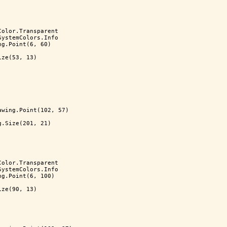
Color.Transparent
SystemColors.Info
ng.Point(6, 60)
ize(53, 13)
awing.Point(102, 57)
g.Size(201, 21)
Color.Transparent
SystemColors.Info
ng.Point(6, 100)
ize(90, 13)