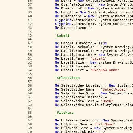
  36:  
Me
.Lerr1 = 
New
 System.Windows.Forms.L
  37:  
Me
.OpenFileDialog1 = 
New
 System.Windo
  38:  
Me
.DimensionX = 
New
 System.Windows.Fo
  39:  
Me
.Label5 = 
New
 System.Windows.Forms.
  40:  
Me
.DimensionY = 
New
 System.Windows.Fo
  41:  
CType
(
Me
.DimensionX, System.Component
  42:  
CType
(
Me
.DimensionY, System.Component
  43:  
Me
.SuspendLayout()
  44:  
'
  45:  
'Label1
  46:  
'
  47:  
Me
.Label1.AutoSize = 
True
  48:  
Me
.Label1.BackColor = System.Drawing.
  49:  
Me
.Label1.ForeColor = System.Drawing.
  50:  
Me
.Label1.Location = 
New
 System.Drawi
  51:  
Me
.Label1.Name = 
"Label1"
  52:  
Me
.Label1.Size = 
New
 System.Drawing.S
  53:  
Me
.Label1.TabIndex = 0
  54:  
Me
.Label1.Text = 
"Входной файл"
  55:  
'
  56:  
'SelectVideo
  57:  
'
  58:  
Me
.SelectVideo.Location = 
New
 System.
  59:  
Me
.SelectVideo.Name = 
"SelectVideo"
  60:  
Me
.SelectVideo.Size = 
New
 System.Draw
  61:  
Me
.SelectVideo.TabIndex = 1
  62:  
Me
.SelectVideo.Text = 
"Open"
  63:  
Me
.SelectVideo.UseVisualStyleBackColo
  64:  
'
  65:  
'FileName
  66:  
'
  67:  
Me
.FileName.Location = 
New
 System.Dra
  68:  
Me
.FileName.Name = 
"FileName"
  69:  
Me
.FileName.Size = 
New
 System.Drawing
  70:  
Me
.FileName.TabIndex = 2