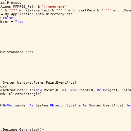
ics.Process
ttings.FFMPEG_Path & 
"ffmpeg.exe"
 "
 & 
""
""
 & FileName.Text & 
""
" "
 & ConvertParm & 
" "
""
 & EngNam
 = My.Application.Info.DirectoryPath
= 
False
Error = 
True
der.StandardError
s
 System.Windows.Forms.PaintEventArgs)
hics
nearGradientBrush(
New
 Point(0, 0), 
New
 Point(0, 
Me
.Height), Colo
ush, ClientRectangle)
d(
ByVal
 sender 
As
 System.
Object
, 
ByVal
 e 
As
 System.EventArgs) 
Ha
s.DesignerGenerated()> _