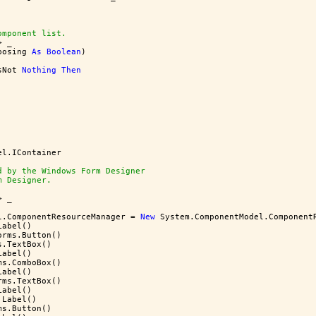
omponent list.
> _
posing 
As
Boolean
)
sNot 
Nothing
Then
el.IContainer
d by the Windows Form Designer
m Designer.  
> _
l.ComponentResourceManager = 
New
 System.ComponentModel.Component
Label()
orms.Button()
s.TextBox()
Label()
ms.ComboBox()
Label()
rms.TextBox()
Label()
.Label()
ms.Button()