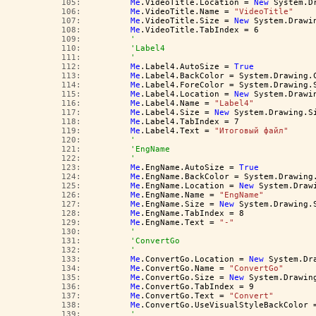
 105:  
Me
.VideoTitle.Location = 
New
 System.D
 106:  
Me
.VideoTitle.Name = 
"VideoTitle"
 107:  
Me
.VideoTitle.Size = 
New
 System.Drawi
 108:  
Me
.VideoTitle.TabIndex = 6
 109:  
'
 110:  
'Label4
 111:  
'
 112:  
Me
.Label4.AutoSize = 
True
 113:  
Me
.Label4.BackColor = System.Drawing.
 114:  
Me
.Label4.ForeColor = System.Drawing.
 115:  
Me
.Label4.Location = 
New
 System.Drawi
 116:  
Me
.Label4.Name = 
"Label4"
 117:  
Me
.Label4.Size = 
New
 System.Drawing.S
 118:  
Me
.Label4.TabIndex = 7
 119:  
Me
.Label4.Text = 
"Итоговый файл"
 120:  
'
 121:  
'EngName
 122:  
'
 123:  
Me
.EngName.AutoSize = 
True
 124:  
Me
.EngName.BackColor = System.Drawing
 125:  
Me
.EngName.Location = 
New
 System.Draw
 126:  
Me
.EngName.Name = 
"EngName"
 127:  
Me
.EngName.Size = 
New
 System.Drawing.
 128:  
Me
.EngName.TabIndex = 8
 129:  
Me
.EngName.Text = 
"-"
 130:  
'
 131:  
'ConvertGo
 132:  
'
 133:  
Me
.ConvertGo.Location = 
New
 System.Dr
 134:  
Me
.ConvertGo.Name = 
"ConvertGo"
 135:  
Me
.ConvertGo.Size = 
New
 System.Drawin
 136:  
Me
.ConvertGo.TabIndex = 9
 137:  
Me
.ConvertGo.Text = 
"Convert"
 138:  
Me
.ConvertGo.UseVisualStyleBackColor 
 139:  
'