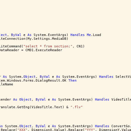
ject
, 
ByVal
 e 
As
 System.EventArgs) 
Handles
Me
.Load
iteConnection(My.Settings.MediaDB)
LiteCommand(
"select * from section;"
, CN1)
DataReader = CMD1.ExecuteReader
r 
As
 System.
Object
, 
ByVal
 e 
As
 System.EventArgs) 
Handles
 SelectV
tem.Windows.Forms.DialogResult.OK 
Then
ileName
sender 
As
Object
, 
ByVal
 e 
As
 System.EventArgs) 
Handles
 VideoTitl
ranslate.GetEng(VideoTitle.Text) & 
".flv"
As
 System.
Object
, 
ByVal
 e 
As
 System.EventArgs) 
Handles
 ConvertGo
.Replace(
"XXX"
, DimensionX.Value).Replace(
"YYY"
, DimensionY.Valu