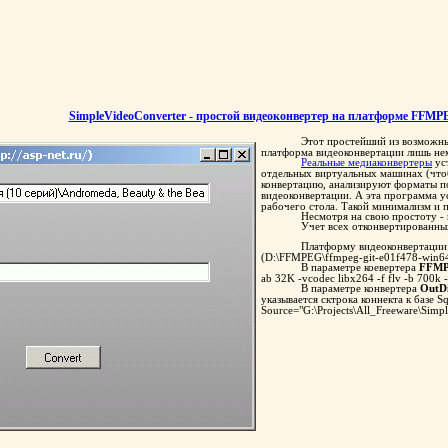
SimpleVideoConverter - простой видеоконвертер на платформе FFMP
Этот простейший из возможны
платформа видеоконвертации лишь не
Реальные медиаконвертеры
уст
отдельных виртуальных машинах (чтоб
конвертацию, анализируют форматы п
видеоконвертации. А эта программа у
рабочего стола. Такой минимализм и 
Несмотря на свою простоту -
Учет всех отконвертированных
Платформу видеоконвертации 
(D:\FFMPEG\ffmpeg-git-e01f478-win64-
В параметре коевертера
FFM
ab 32K -vcodec libx264 -f flv -b 700
В параметре конвертера
OutD
указывается сктрока коннекта к базе S
Source="G:\Projects\All_Freeware\Sim