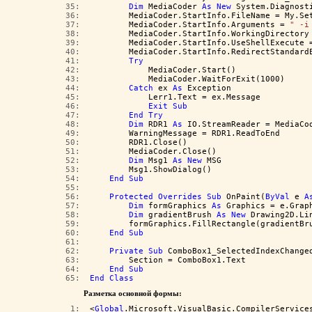
  35:  
Dim
 MediaCoder 
As
New
 System.Diagnost
  36:  
        MediaCoder.StartInfo.FileName = My.Se
  37:  
        MediaCoder.StartInfo.Arguments = 
" -i
  38:  
        MediaCoder.StartInfo.WorkingDirectory
  39:  
        MediaCoder.StartInfo.UseShellExecute 
  40:  
        MediaCoder.StartInfo.RedirectStandard
  41:  
Try
  42:  
            MediaCoder.Start()
  43:  
            MediaCoder.WaitForExit(1000)
  44:  
Catch
 ex 
As
 Exception
  45:  
            Lerr1.Text = ex.Message
  46:  
Exit
Sub
  47:  
End
Try
  48:  
Dim
 RDR1 
As
 IO.StreamReader = MediaCo
  49:  
        WarningMessage = RDR1.ReadToEnd
  50:  
        RDR1.Close()
  51:  
        MediaCoder.Close()
  52:  
Dim
 Msg1 
As
New
 MSG
  53:  
        Msg1.ShowDialog()
  54:  
End
Sub
  55:  
  56:  
Protected
Overrides
Sub
 OnPaint(
ByVal
 e 
A
  57:  
Dim
 formGraphics 
As
 Graphics = e.Grap
  58:  
Dim
 gradientBrush 
As
New
 Drawing2D.Li
  59:  
        formGraphics.FillRectangle(gradientBr
  60:  
End
Sub
  61:  
  62:  
Private
Sub
 ComboBox1_SelectedIndexChange
  63:  
        Section = ComboBox1.Text
  64:  
End
Sub
  65:  
End
Class
Разметка основной формы:
   1:  
<
Global
.Microsoft.VisualBasic.CompilerService