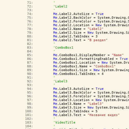
  71:  
'
  72:  
'Label2
  73:  
'
  74:  
Me
.Label2.AutoSize = 
True
  75:  
Me
.Label2.BackColor = System.Drawing.
  76:  
Me
.Label2.ForeColor = System.Drawing.
  77:  
Me
.Label2.Location = 
New
 System.Drawi
  78:  
Me
.Label2.Name = 
"Label2"
  79:  
Me
.Label2.Size = 
New
 System.Drawing.S
  80:  
Me
.Label2.TabIndex = 3
  81:  
Me
.Label2.Text = 
"В раздел"
  82:  
'
  83:  
'ComboBox1
  84:  
'
  85:  
Me
.ComboBox1.DisplayMember = 
"Name"
  86:  
Me
.ComboBox1.FormattingEnabled = 
True
  87:  
Me
.ComboBox1.Location = 
New
 System.Dr
  88:  
Me
.ComboBox1.Name = 
"ComboBox1"
  89:  
Me
.ComboBox1.Size = 
New
 System.Drawin
  90:  
Me
.ComboBox1.TabIndex = 4
  91:  
'
  92:  
'Label3
  93:  
'
  94:  
Me
.Label3.AutoSize = 
True
  95:  
Me
.Label3.BackColor = System.Drawing.
  96:  
Me
.Label3.ForeColor = System.Drawing.
  97:  
Me
.Label3.Location = 
New
 System.Drawi
  98:  
Me
.Label3.Name = 
"Label3"
  99:  
Me
.Label3.Size = 
New
 System.Drawing.S
 100:  
Me
.Label3.TabIndex = 5
 101:  
Me
.Label3.Text = 
"Название видео"
 102:  
'
 103:  
'VideoTitle
 104:  
'