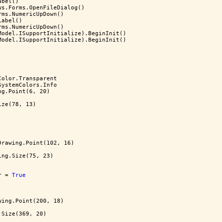
abel()
ws.Forms.OpenFileDialog()
rms.NumericUpDown()
Label()
rms.NumericUpDown()
Model.ISupportInitialize).BeginInit()
Model.ISupportInitialize).BeginInit()
Color.Transparent
SystemColors.Info
ng.Point(6, 20)
ize(78, 13)
Drawing.Point(102, 16)
ing.Size(75, 23)
r = 
True
wing.Point(200, 18)
.Size(369, 20)