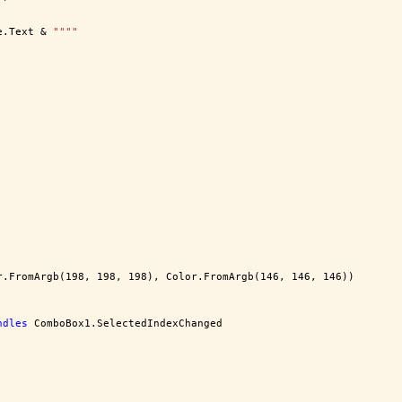
e.Text & 
""
""
r.FromArgb(198, 198, 198), Color.FromArgb(146, 146, 146))
ndles
 ComboBox1.SelectedIndexChanged