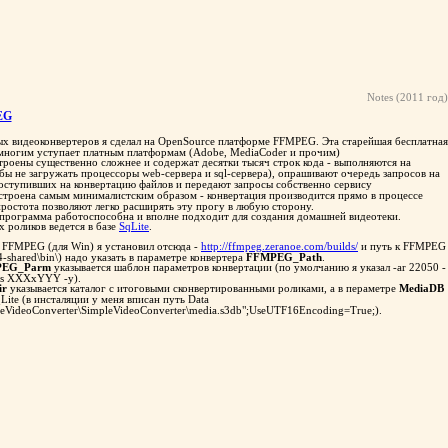
Notes (2011 год)
EG
х видеоконвертеров я сделал на OpenSource платформе FFMPEG. Эта старейшая бесплатная
многим уступает платным платформам (Adobe, MediaCoder и прочим)
роены существенно сложнее и содержат десятки тысяч строк кода - выполняются на
ы не загружать процессоры web-сервера и sql-сервера), опрашивают очередь запросов на
оступивших на конвертацию файлов и передают запросы собственно сервису
строена самым минималистским образом - конвертация производится прямо в процессе
простота позволяют легко расширять эту прогу в любую сторону.
 программа работоспособна и вполне подходит для создания домашней видеотеки.
 роликов ведется в базе
SqLite
.
FFMPEG (для Win) я установил отсюда -
http://ffmpeg.zeranoe.com/builds/
и путь к FFMPEG
shared\bin\) надо указать в параметре конвертера
FFMPEG_Path
.
PEG_Parm
указывается шаблон параметров конвертации (по умолчанию я указал -ar 22050 -
k -s XXXxYYY -y).
ir
указывается каталог с итоговыми сконвертированными роликами, а в пераметре
MediaDB
qLite (в инсталяции у меня вписан путь Data
pleVideoConverter\SimpleVideoConverter\media.s3db";UseUTF16Encoding=True;).