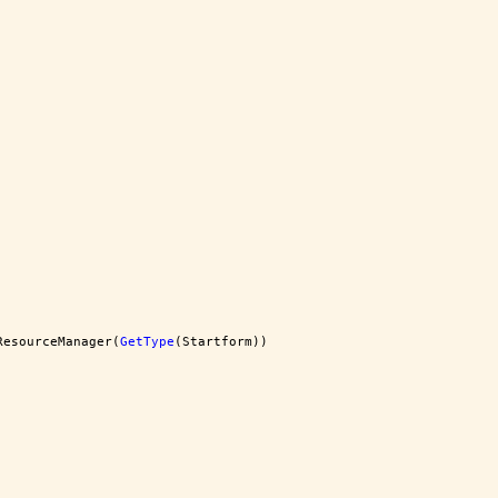
ResourceManager(
GetType
(Startform))