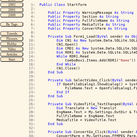
   1:  
Public
Class
 Startform
   2:  
   3:  
Public
Property
 WarningMessage 
As
String
   4:  
Public
Property
 Section 
As
String
   5:  
Public
Property
 FullFileName 
As
String
   6:  
Public
Property
 MediaTitle 
As
String
   7:  
Public
Property
 ConvertParm 
As
String
   8:  
   9:  
Private
Sub
 Form1_Load(
ByVal
 sender 
As
Ob
  10:  
Dim
 CN1 
As
New
 System.Data.SQLite.SQL
  11:  
        CN1.Open()
  12:  
Dim
 CMD1 
As
New
 System.Data.SQLite.SQ
  13:  
Dim
 RDR1 
As
 System.Data.SQLite.SQLite
  14:  
While
 RDR1.Read
  15:  
            ComboBox1.Items.Add(RDR1(
"Name"
))
  16:  
End
While
  17:  
        CN1.Close()
  18:  
End
Sub
  19:  
  20:  
Private
Sub
 SelectVideo_Click(
ByVal
 sende
  21:  
If
 OpenFileDialog1.ShowDialog() = Sys
  22:  
            FileName.Text = OpenFileDialog1.F
  23:  
End
If
  24:  
End
Sub
  25:  
  26:  
Private
Sub
 VideoTitle_TextChanged(
ByVal
 
  27:  
Dim
 Translate = 
New
 Translit
  28:  
        EngName.Text = My.Settings.OutDir & T
  29:  
        FullFileName = EngName.Text
  30:  
        MediaTitle = VideoTitle.Text
  31:  
End
Sub
  32:  
  33:  
Private
Sub
 ConvertGo_Click(
ByVal
 sender 
  34:  
        ConvertParm = My.Settings.FFMPEG_Parm