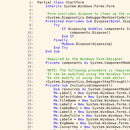
   2:  
Partial 
Class
 Startform
   3:  
Inherits
 System.Windows.Forms.Form
   4:  
   5:  
'Form overrides dispose to clean up the c
   6:  
    <System.Diagnostics.DebuggerNonUserCode()
   7:  
Protected
Overrides
Sub
 Dispose(
ByVal
 dis
   8:  
Try
   9:  
If
 disposing 
AndAlso
 components I
  10:  
                components.Dispose()
  11:  
End
If
  12:  
Finally
  13:  
MyBase
.Dispose(disposing)
  14:  
End
Try
  15:  
End
Sub
  16:  
  17:  
'Required by the Windows Form Designer
  18:  
Private
 components 
As
 System.ComponentMod
  19:  
  20:  
'NOTE: The following procedure is require
  21:  
'It can be modified using the Windows For
  22:  
'Do not modify it using the code editor.
  23:  
    <System.Diagnostics.DebuggerStepThrough()
  24:  
Private
Sub
 InitializeComponent()
  25:  
Dim
 resources 
As
 System.ComponentMode
  26:  
Me
.Label1 = 
New
 System.Windows.Forms.
  27:  
Me
.SelectVideo = 
New
 System.Windows.F
  28:  
Me
.FileName = 
New
 System.Windows.Form
  29:  
Me
.Label2 = 
New
 System.Windows.Forms.
  30:  
Me
.ComboBox1 = 
New
 System.Windows.For
  31:  
Me
.Label3 = 
New
 System.Windows.Forms.
  32:  
Me
.VideoTitle = 
New
 System.Windows.Fo
  33:  
Me
.Label4 = 
New
 System.Windows.Forms.
  34:  
Me
.EngName = 
New
 System.Windows.Forms
  35:  
Me
.ConvertGo = 
New
 System.Windows.For