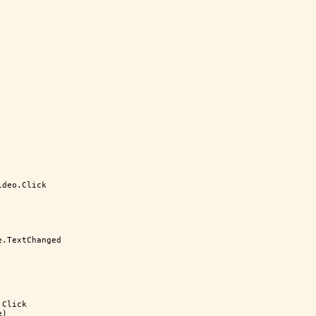
ideo.Click
e.TextChanged
.Click
e)