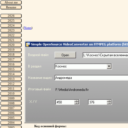
(
Notes
)
Код основной формы: