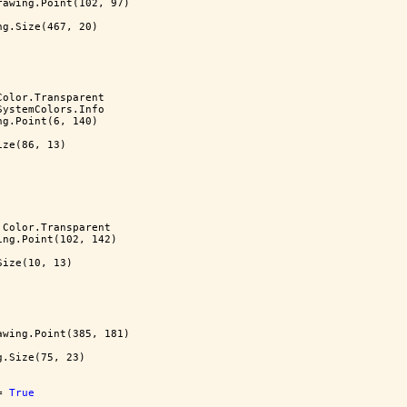
rawing.Point(102, 97)
ng.Size(467, 20)
Color.Transparent
SystemColors.Info
ng.Point(6, 140)
ize(86, 13)
.Color.Transparent
ing.Point(102, 142)
Size(10, 13)
awing.Point(385, 181)
g.Size(75, 23)
= 
True