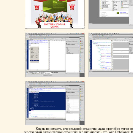
Как вы понимаете, для реальной странички даже этот сбор тегов 
верстке этой элементарной странички в одну кнопку - это Web Debeloper.