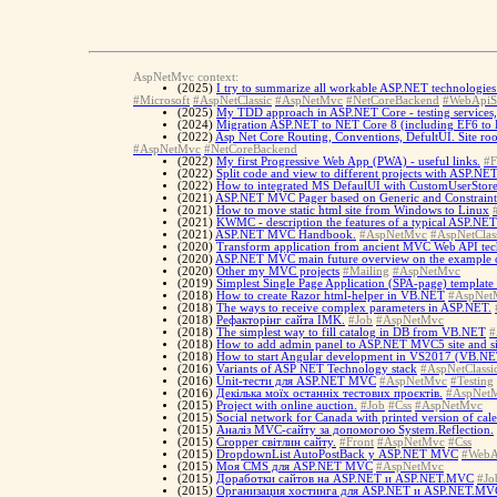
AspNetMvc context:
(2025)
I try to summarize all workable ASP.NET technologies 
#Microsoft
#AspNetClassic
#AspNetMvc
#NetCoreBackend
#WebApiS
(2025)
My TDD approach in ASP.NET Core - testing services, te
(2024)
Migration ASP.NET to NET Core 8 (including EF6 to 
(2022)
Asp Net Core Routing, Conventions, DefultUI. Site ro
#AspNetMvc
#NetCoreBackend
(2022)
My first Progressive Web App (PWA) - useful links.
#F
(2022)
Split code and view to different projects with ASP.NE
(2022)
How to integrated MS DefaulUI with CustomUserStor
(2021)
ASP.NET MVC Pager based on Generic and Constraint
(2021)
How to move static html site from Windows to Linux
(2021)
KWMC - description the features of a typical ASP.NE
(2021)
ASP.NET MVC Handbook.
#AspNetMvc
#AspNetClas
(2020)
Transform application from ancient MVC Web API tech
(2020)
ASP.NET MVC main future overview on the example of
(2020)
Other my MVC projects
#Mailing
#AspNetMvc
(2019)
Simplest Single Page Application (SPA-page) templa
(2018)
How to create Razor html-helper in VB.NET
#AspNet
(2018)
The ways to receive complex parameters in ASP.NET.
(2018)
Рефакторінг сайта IMK.
#Job
#AspNetMvc
(2018)
The simplest way to fill catalog in DB from VB.NET
#
(2018)
How to add admin panel to ASP.NET MVC5 site and si
(2018)
How to start Angular development in VS2017 (VB.NE
(2016)
Variants of ASP NET Technology stack
#AspNetClassi
(2016)
Unit-тести для ASP.NET MVC
#AspNetMvc
#Testing
(2016)
Декілька моїх останніх тестових проєктів.
#AspNet
(2015)
Project with online auction.
#Job
#Css
#AspNetMvc
(2015)
Social network for Canada with printed version of cal
(2015)
Аналіз MVC-сайту за допомогою System.Reflection.
(2015)
Cropper світлин сайту.
#Front
#AspNetMvc
#Css
(2015)
DropdownList AutoPostBack у ASP.NET MVC
#WebA
(2015)
Моя CMS для ASP.NET MVC
#AspNetMvc
(2015)
Доработки сайтов на ASP.NET и ASP.NET.MVC
#Jo
(2015)
Организация хостинга для ASP.NET и ASP.NET.MV