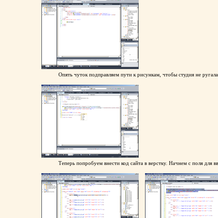
Опять чуток подправляем пути к рисункам, чтобы студия не ругала
Теперь попробуем внести код сайта в верстку. Начнем с поля для в