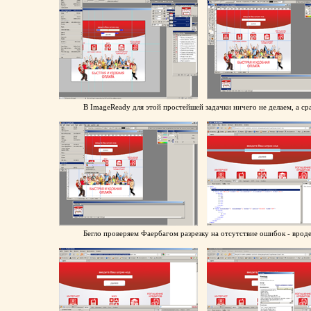
В ImageReady для этой простейшей задачки ничего не делаем, а ср
Бегло проверяем Фаербагом разрезку на отсутствие ошибок - врод