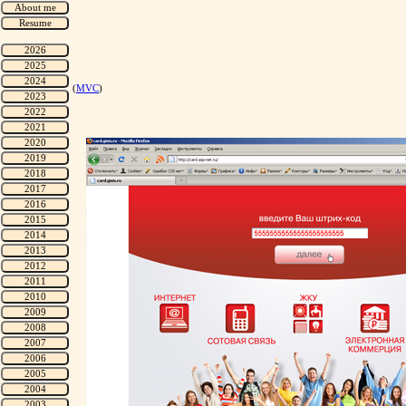
(
MVC
)