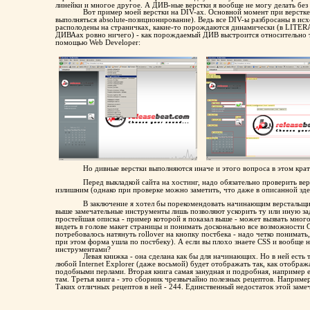
линейки и многое другое. А ДИВ-ные верстки я вообще не могу делать без 
Вот пример моей верстки на DIV-ах. Основной момент при верстке н
выполняться absolute-позиционирование). Ведь все DIV-ы разбросаны в исхо
располодены на страничках, какие-то порождаются динамически (в LITER
ДИВАах ровно ничего) - как порождаемый ДИВ выстроится относительно те
помощью Web Developer:
Но дивные верстки выполняются иначе и этого вопроса в этом крат
Перед выкладкой сайта на хостинг, надо обязательно проверить вер
излишним (однако при проверке можно заметить, что даже в описанной зд
В заключение я хотел бы порекомендовать начинающим верстальщи
выше замечательные инструменты лишь позволяют ускорить ту или иную за
простейшая описка - пример которой я показал выше - может вызвать мног
видеть в голове макет страницы и понимать досконально все возможности 
потребовалось натянуть rollover на кнопку постбека - надо четко понимать,
при этом форма ушла по постбеку). А если вы плохо знаете CSS и вообще н
инструментами?
Левая книжка - она сделана как бы для начинающих. Но в ней есть
любой Internet Explorer (даже восьмой) будет отображать так, как отобра
подобными перлами. Вторая книга самая занудная и подробная, например ес
там. Третья книга - это сборник чрезвычайно полезных рецептов. Например 
Таких отличных рецептов в ней - 244. Единственный недостаток этой замеч