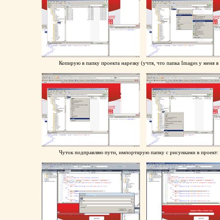
Копирую в папку проекта нарезку (учтя, что папка Images у меня в 
Чуток подправляю пути, импортирую папку с рисунками в проект: