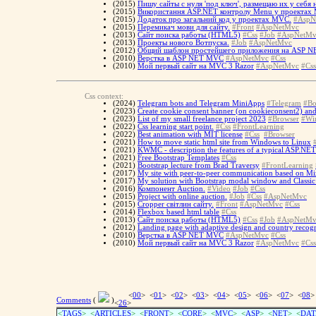
(2015)
Пишу сайты с нуля 'под ключ', размещаю их у себя
(2015)
Використання ASP.NET контролу Menu у проектах
(2015)
Додаток про загальний код у проектах MVC.
#AspN
(2015)
Перемикач мови для сайту.
#Front
#AspNetMvc
(2013)
Сайт поиска работы (HTML5)
#Css
#Job
#AspNetMv
(2013)
Проекты нового Вотпуска.
#Job
#AspNetMvc
(2012)
Общий шаблон простейшего приложения на ASP 
(2010)
Верстка в ASP NET MVC
#AspNetMvc
#Css
(2010)
Мой первый сайт на MVC 3 Razor
#AspNetMvc
#Css
Css context:
(2024)
Telegram bots and Telegram MiniApps
#Telegram
#Bo
(2023)
Create cookie consent banner (on cookieconsent2) and
(2023)
List of my small freelance project 2023
#Browser
#Wi
(2022)
Css learning start point.
#Css
#FrontLearning
(2022)
Best animation with MIT license
#Css
#Browser
(2021)
How to move static html site from Windows to Linux
(2021)
KWMC - description the features of a typical ASP.NE
(2021)
Free Bootstrap Templates
#Css
(2021)
Bootstrap lecture from Brad Traversy
#FrontLearning
(2017)
My site with peer-to-peer communication based on Miz
(2017)
My solution with Bootstrap modal window and Classi
(2016)
Компонент Auction.
#Video
#Job
#Css
(2015)
Project with online auction.
#Job
#Css
#AspNetMvc
(2015)
Cropper світлин сайту.
#Front
#AspNetMvc
#Css
(2014)
Flexbox based html table
#Css
(2013)
Сайт поиска работы (HTML5)
#Css
#Job
#AspNetMv
(2012)
Landing page with adaptive design and country recog
(2010)
Верстка в ASP NET MVC
#AspNetMvc
#Css
(2010)
Мой первый сайт на MVC 3 Razor
#AspNetMvc
#Css
<
00
> <
01
> <
02
> <
03
> <
04
> <
05
> <
06
> <
07
> <
08
>
Comments
(
)
<
26
>
<
TAGS
> <
ARTICLES
> <
FRONT
> <
CORE
> <
MVC
> <
ASP
> <
NET
> <
DAT