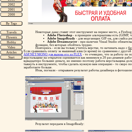
Некоторые даже ставят этот инструмент на первое место, а Firebug
Adobe Fhotoshop
- в принципе альтернативы есть (GIMP, ч
Adobe ImageReady
- для моргающих GIF-ов, для слайса рис
Adobe Dreamweaver
- при наличии Visual Studio обязател
функции, без которых обойтись трудно.
Повторюсь - если вы только учитесь верстке, то начинать надо с
бе
Если сравнивать оплату за мышиный клик (и время) по сравнению с другой
ASP.NET/MONO для вызова его из FLEX
- то очевидно, что за работу по 
верстальщике на открытом оценивается как минимум в 20 раз дешевле рабо
вдвадцатеро большие деньги, но именно поэтому работа верстальщика дол
тыкнуть в инструменте, чтобы сделать нужную вам операцию - то скоро по
заработаете больше.
Итак, погнали - открываем результат работы дизайнера в фотошопе
Результат передаем в ImageReady: