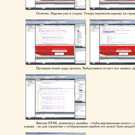
Отлично. Нарезка уже в студии. Теперь перенесем нарезку на ст
Проверям master-page проекта. Выбрасываем из него все лишнее, 
Вносим HTML резинового дизайна - чтобы вертикальная полоса с с
плашку - но для странички с отображением ошибок это может быть неудоб