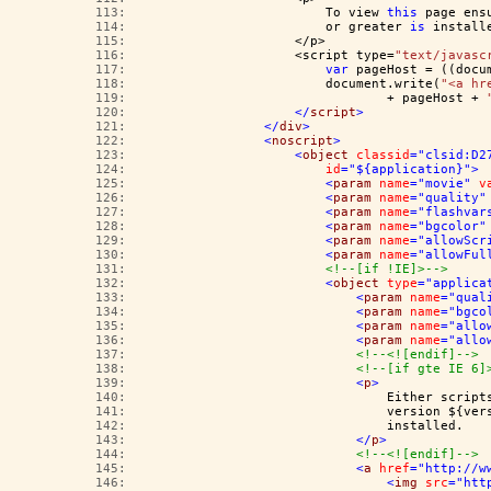
 113:  
                        To view 
this
 page ens
 114:  
                        or greater 
is
 install
 115:  
                    </p>
 116:  
                    <script type=
"text/javasc
 117:  
var
 pageHost = ((docu
 118:  
                        document.write(
"<a hr
 119:  
                                + pageHost + 
 120:  
</
script
>
 121:  
</
div
>
 122:  
<
noscript
>
 123:  
<
object
classid
="clsid:D2
 124:  
id
="${application}"
>
 125:  
<
param
name
="movie"
v
 126:  
<
param
name
="quality"
 127:  
<
param
name
="flashvar
 128:  
<
param
name
="bgcolor"
 129:  
<
param
name
="allowScr
 130:  
<
param
name
="allowFul
 131:  
<!--[if !IE]>-->
 132:  
<
object
type
="applica
 133:  
<
param
name
="qual
 134:  
<
param
name
="bgco
 135:  
<
param
name
="allo
 136:  
<
param
name
="allo
 137:  
<!--<![endif]-->
 138:  
<!--[if gte IE 6]
 139:  
<
p
>
 140:  
                                Either script
 141:  
                                version ${ver
 142:  
                                installed.
 143:  
</
p
>
 144:  
<!--<![endif]-->
 145:  
<
a
href
="http://w
 146:  
<
img
src
="htt