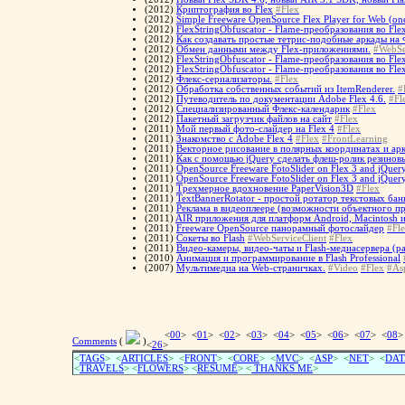
(2012)
Криптография во Flex
#Flex
(2012)
Simple Freeware OpenSource Flex Player for Web (on
(2012)
FlexStringObfuscator - Flame-преобразования во Fle
(2012)
Как создавать простые тетрис-подобные аркады на Ф
(2012)
Обмен данными между Flex-приложениями.
#WebSe
(2012)
FlexStringObfuscator - Flame-преобразования во Fle
(2012)
FlexStringObfuscator - Flame-преобразования во Fle
(2012)
Флекс-сериализаторы.
#Flex
(2012)
Обработка собственных событий из ItemRenderer.
#
(2012)
Путеводитель по документации Adobe Flex 4.6.
#Fl
(2012)
Специализированный Флекс-календарик
#Flex
(2012)
Пакетный загрузчик файлов на сайт
#Flex
(2011)
Мой первый фото-слайдер на Flex 4
#Flex
(2011)
Знакомство с Adobe Flex 4
#Flex
#FrontLearning
(2011)
Векторное рисование в полярных координатах и арк
(2011)
Как с помощью jQuery сделать флеш-ролик резинов
(2011)
OpenSource Freeware FotoSlider on Flex 3 and jQuer
(2011)
OpenSource Freeware FotoSlider on Flex 3 and jQuer
(2011)
Трехмерное вдохновение PaperVision3D
#Flex
(2011)
TextBannerRotator - простой ротатор текстовых ба
(2011)
Реклама в видеоплеере (возможности объектного пр
(2011)
AIR приложения для платформ Android, Macintosh и
(2011)
Freeware OpenSource панорамный фотослайдер
#Fl
(2011)
Сокеты во Flash
#WebServiceClient
#Flex
(2011)
Видео-камеры, видео-чаты и Flash-медиасервера 
(2010)
Анимация и программирование в Flash Professional
(2007)
Мультимедиа на Web-страничках.
#Video
#Flex
#As
<
00
> <
01
> <
02
> <
03
> <
04
> <
05
> <
06
> <
07
> <
08
>
Comments
(
)
<
26
>
<
TAGS
> <
ARTICLES
> <
FRONT
> <
CORE
> <
MVC
> <
ASP
> <
NET
> <
DAT
<
TRAVELS
> <
FLOWERS
> <
RESUME
>
<
THANKS ME
>