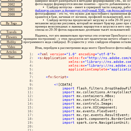
наверное может разобраться в методике формирования URL, но ос
фотосладере формируется вполне понятно - просто добавлением к 
Слайдер вотпуска - имеет в серверной части хандлер, раб
файловую систему и формирует требуемый XML для фотослайдер
фотографиями - это то, что нужно для простейшего применения фот
хранится в базе, начиная от логинов, профилей пользователей, все
Слайдер вотпуска предполагает загрузку в себя 20-30 рису
механизм загрузки рисунков, который не вешает браузер даже при 
примера велосипедных и лыжных маршрутов я загрузил в него окол
списка из 20-30 фоток параллельно десятками тысяч пользователей 
Надеюсь, тот кто внимательно прочитал эти отличия OpenSource с
принципе построения) - у этих продуктов нет практически ничего общего 
программного кода слайдера). В сущности у этих слайдров общими осталис
Итак, перейдем к рассмотрению кода моего OpenSource-фотослайд
   1:  
<?
xml
version
="1.0"
encoding
="utf-8"
?
>
   2:  
<
s:Application
xmlns:fx
="http://ns.adobe.com/
   3:  
xmlns:s
="library://ns.adobe.co
   4:  
xmlns:mx
="library://ns.adobe.c
   5:  
applicationComplete
="applicati
   6:  
   7:  
<
fx:Script
>
   8:  
   9:  
<!
[CDATA[
  10:  
import
 flash.filters.DropShadowFi
  11:  
import
 mx.collections.ArrayCollec
  12:  
import
 mx.containers.HBox;
  13:  
import
 mx.controls.Alert;
  14:  
import
 mx.controls.Image;
  15:  
import
 mx.core.UIComponent;
  16:  
import
 mx.events.FlexEvent;
  17:  
import
 mx.rpc.events.ResultEvent;
  18:  
import
 spark.components.BorderCon
  19:  
import
 spark.core.NavigationUnit;
  20:  
  21:  