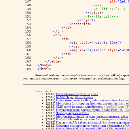
 147:  
alt
="Get 
 148:  
</
a
>
 149:  
<!--[if !IE]>-->
 150:  
</
object
>
 151:  
<!--<![endif]-->
 152:  
</
object
>
 153:  
</
noscript
>
 154:  
</
td
>
 155:  
</
tr
>
 156:  
<
tr
>
 157:  
<
td
>
 158:  
<
div
style
="height: 20px"
>
 159:  
</
div
>
 160:  
<
img
id
="bigimage"
style
="wid
 161:  
</
td
>
 162:  
</
tr
>
 163:  
</
table
>
 164:  
</
body
>
 165:  
</
html
>
Итоговый шаблон получившейся (после прохода FlexBuilder) стран
тени иногда подглючивает - вам ничто не мешает его выбросить вообще.
Flex context:
(2015)
Flash Alternatives
#Video
#Flex
(2015)
RTMP Player.
#Flex
#Video
(2015)
Пишу компонеты на flex, работающие с базой на се
(2013)
My project for shopping from one account in many on
(2013)
CMS сайта продажи авиабилетов.
#AspNetClassic
#F
(2012)
Путеводитель по документации Adobe Flex 4.6.
#Fl
(2012)
Флекс диаграммы
#Flex
(2012)
Модуль векторной графики для построения графов
(2012)
Шаблон Flex/Air приложений со вкладками - ViewSt
(2012)
Парсинг AJAX-сайтов в среде AIR (путем выполнени
(2012)
Создание асинхронного прокси для обращения к WCF
(2012)
Новый Flex SDK 4.6, новый AIR 3.1 SDK, новый Flas