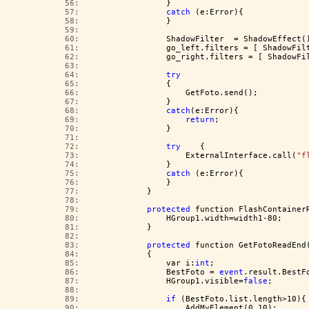
  56:  
                }
  57:  
catch
 (e:Error){
  58:  
                }
  59:  
  60:  
                ShadowFilter  = ShadowEffect(
  61:  
                go_left.filters = [ ShadowFil
  62:  
                go_right.filters = [ ShadowFi
  63:  
  64:  
try
  65:  
                {
  66:  
                    GetFoto.send();
  67:  
                }
  68:  
catch
(e:Error){
  69:  
return
;
  70:  
                }
  71:  
  72:  
try
    {
  73:  
                    ExternalInterface.call(
"f
  74:  
                }
  75:  
catch
 (e:Error){
  76:  
                }
  77:  
            }
  78:  
  79:  
protected
 function FlashContainer
  80:  
                HGroup1.width=width1-80;
  81:  
            }
  82:  
  83:  
protected
 function GetFotoReadEnd
  84:  
            {
  85:  
                var i:
int
;
  86:  
                BestFoto = 
event
.result.BestF
  87:  
                HGroup1.visible=
false
;
  88:  
  89:  
if
 (BestFoto.list.length>10){
  90:  
                    AddMyElement(0,10);