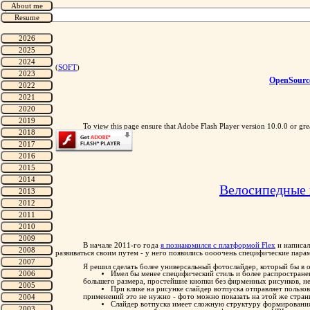
(
SOFT
)
OpenSource
To view this page ensure that Adobe Flash Player version 10.0.0 or great
Велосипедные
В начале 2011-го года
я познакомился с платформой Flex
и написа
развиваться своим путем - у него появились оооочень специфические пар
Я решил сделать более универсальный фотослайдер, который бы в 
Имел бы менее специфический стиль и более распространен
большего размера, простейшие кнопки без фирменных рисунков, н
При клике на рисунке слайдер вотпуска отправляет польз
применений это не нужно - фото можно показать на этой же стран
Слайдер вотпуска имеет сложную структуру формирования