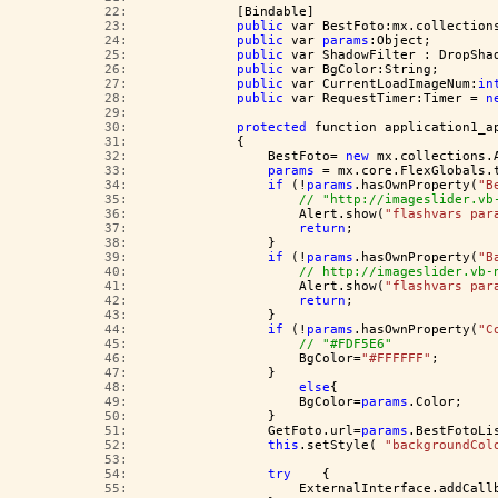
  22:  
            [Bindable]
  23:  
public
 var BestFoto:mx.collection
  24:  
public
 var 
params
:Object;
  25:  
public
 var ShadowFilter : DropSha
  26:  
public
 var BgColor:String;
  27:  
public
 var CurrentLoadImageNum:
in
  28:  
public
 var RequestTimer:Timer = 
n
  29:  
  30:  
protected
 function application1_a
  31:  
            {
  32:  
                BestFoto= 
new
 mx.collections.
  33:  
params
 = mx.core.FlexGlobals.
  34:  
if
 (!
params
.hasOwnProperty(
"B
  35:  
// "http://imageslider.vb
  36:  
                    Alert.show(
"flashvars par
  37:  
return
;
  38:  
                }
  39:  
if
 (!
params
.hasOwnProperty(
"B
  40:  
// http://imageslider.vb-
  41:  
                    Alert.show(
"flashvars par
  42:  
return
;
  43:  
                }
  44:  
if
 (!
params
.hasOwnProperty(
"C
  45:  
// "#FDF5E6"
  46:  
                    BgColor=
"#FFFFFF"
;
  47:  
                }
  48:  
else
{
  49:  
                    BgColor=
params
.Color;
  50:  
                }
  51:  
                GetFoto.url=
params
.BestFotoLi
  52:  
this
.setStyle( 
"backgroundCol
  53:  
  54:  
try
    {
  55:  
                    ExternalInterface.addCall