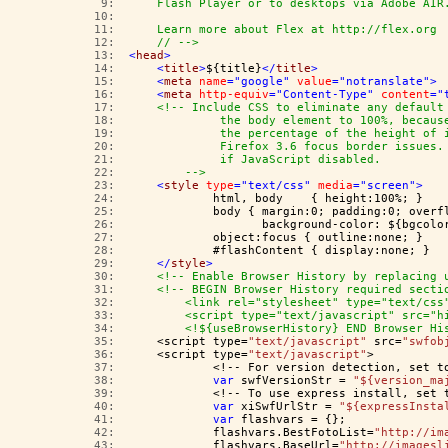
   9:  
    Flash Player or to desktops via Adobe AIR
  10:  
  11:  
    Learn more about Flex at http://flex.org 
  12:  
    // -->
  13:  
<
head
>
  14:  
<
title
>
${title}
</
title
>
  15:  
<
meta
name
="google"
value
="notranslate"
>
  16:  
<
meta
http-equiv
="Content-Type"
content
="
  17:  
<!-- Include CSS to eliminate any default
  18:  
             the body element to 100%, becaus
  19:  
             the percentage of the height of 
  20:  
             Firefox 3.6 focus border issues.
  21:  
             if JavaScript disabled.
  22:  
        -->
  23:  
<
style
type
="text/css"
media
="screen"
>
  24:  
            html, body    { height:100%; }
  25:  
            body { margin:0; padding:0; overf
  26:  
                   background-color: ${bgcolo
  27:  
            object:focus { outline:none; }
  28:  
            #flashContent { display:none; }
  29:  
</
style
>
  30:  
<!-- Enable Browser History by replacing 
  31:  
<!-- BEGIN Browser History required secti
  32:  
        <link rel="stylesheet" type="text/css
  33:  
        <script type="text/javascript" src="h
  34:  
        <!${useBrowserHistory} END Browser Hi
  35:  
    <script type=
"text/javascript"
 src=
"swfob
  36:  
    <script type=
"text/javascript"
>
  37:  
            <!-- For version detection, set t
  38:  
var
 swfVersionStr = 
"${version_ma
  39:  
            <!-- To use express install, set 
  40:  
var
 xiSwfUrlStr = 
"${expressInsta
  41:  
var
 flashvars = {};
  42:  
            flashvars.BestFotoList=
"http://im
  43:  
            flashvars.BaseUrl=
"http://imagesl