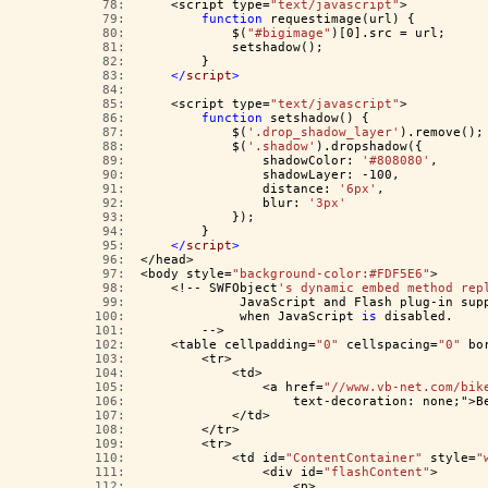
  78:  
    <script type=
"text/javascript"
>
  79:  
function
 requestimage(url) {
  80:  
            $(
"#bigimage"
)[0].src = url;
  81:  
            setshadow();
  82:  
        }
  83:  
</
script
>
  84:  
  85:  
    <script type=
"text/javascript"
>
  86:  
function
 setshadow() {
  87:  
            $(
'.drop_shadow_layer'
).remove();
  88:  
            $(
'.shadow'
).dropshadow({
  89:  
                shadowColor: 
'#808080'
,
  90:  
                shadowLayer: -100,
  91:  
                distance: 
'6px'
,
  92:  
                blur: 
'3px'
  93:  
            });
  94:  
        }
  95:  
</
script
>
  96:  
</head>
  97:  
<body style=
"background-color:#FDF5E6"
>
  98:  
    <!-- SWFObject
's dynamic embed method rep
  99:  
             JavaScript and Flash plug-in sup
 100:  
             when JavaScript 
is
 disabled.
 101:  
        -->
 102:  
    <table cellpadding=
"0"
 cellspacing=
"0"
 bo
 103:  
        <tr>
 104:  
            <td>
 105:  
                <a href=
"//www.vb-net.com/bik
 106:  
                    text-decoration: none;">В
 107:  
            </td>
 108:  
        </tr>
 109:  
        <tr>
 110:  
            <td id=
"ContentContainer"
 style=
"
 111:  
                <div id=
"flashContent"
>
 112:  
                    <p>