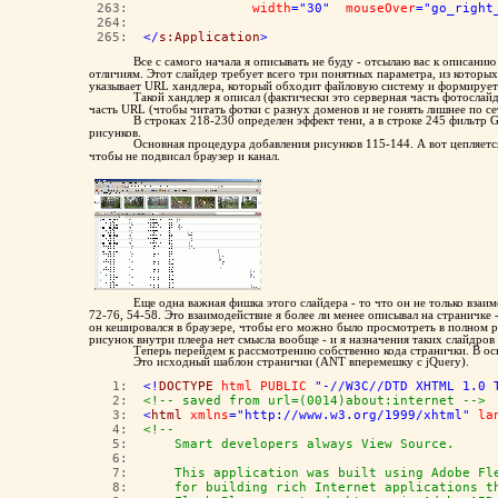
 263:  
width
="30"
mouseOver
="go_right
 264:  
 265:  
</
s:Application
>
Все с самого начала я описывать не буду - отсылаю вас к описани
отличиям. Этот слайдер требует всего три понятных параметра, из которых 
указывает URL хандлера, который обходит файловую систему и формирует
Такой хандлер я описал (фактически это серверная часть фотослай
часть URL (чтобы читать фотки с разнух доменов и не гонять лишнее по се
В строках 218-230 определен эффект тени, а в строке 245 фильтр 
рисунков.
Основная процедура добавления рисунков 115-144. А вот цепляется
чтобы не подвисал браузер и канал.
Еще одна важная фишка этого слайдера - то что он не только взаи
72-76, 54-58. Это взаимодействие я более ли менее описывал на страничке 
он кешировался в браузере, чтобы его можно было просмотреть в полном ра
рисунок внутри плеера нет смысла вообще - и я назначения таких слайдров
Теперь перейдем к рассмотрению собственно кода странички. В о
Это исходный шаблон странички (ANT вперемешку с jQuery).
   1:  
<!
DOCTYPE
html
PUBLIC
"-//W3C//DTD XHTML 1.0 
   2:  
<!-- saved from url=(0014)about:internet -->
   3:  
<
html
xmlns
="http://www.w3.org/1999/xhtml"
la
   4:  
<!-- 
   5:  
    Smart developers always View Source. 
   6:  
   7:  
    This application was built using Adobe Fl
   8:  
    for building rich Internet applications t