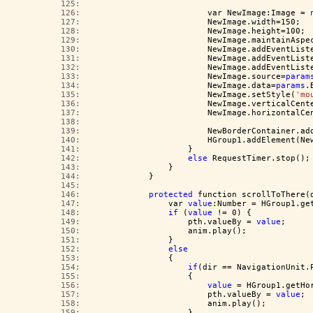
 125:  
 126:  
                        var NewImage:Image = 
 127:  
                        NewImage.width=150;
 128:  
                        NewImage.height=100;
 129:  
                        NewImage.maintainAspe
 130:  
                        NewImage.addEventList
 131:  
                        NewImage.addEventList
 132:  
                        NewImage.addEventList
 133:  
                        NewImage.source=
param
 134:  
                        NewImage.data=
params
.
 135:  
                        NewImage.setStyle(
'mo
 136:  
                        NewImage.verticalCent
 137:  
                        NewImage.horizontalCe
 138:  
 139:  
                        NewBorderContainer.ad
 140:  
                        HGroup1.addElement(Ne
 141:  
                    }
 142:  
else
 RequestTimer.stop();
 143:  
                }
 144:  
            }
 145:  
 146:  
protected
 function scrollToThere(
 147:  
                var 
value
:Number = HGroup1.ge
 148:  
if
 (
value
 != 0) {
 149:  
                    pth.valueBy = 
value
;
 150:  
                    anim.play();
 151:  
                }
 152:  
else
 153:  
                {
 154:  
if
(dir == NavigationUnit.
 155:  
                    {
 156:  
value
 = HGroup1.getHo
 157:  
                        pth.valueBy = 
value
;
 158:  
                        anim.play();
 159:  
                    }