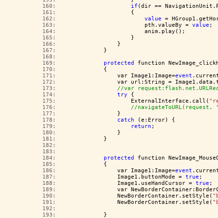
 160:  
if
(dir == NavigationUnit.
 161:  
                    {
 162:  
value
 = HGroup1.getHo
 163:  
                        pth.valueBy = 
value
;
 164:  
                        anim.play();
 165:  
                    }
 166:  
                }
 167:  
            }
 168:  
 169:  
protected
 function NewImage_click
 170:  
            {
 171:  
                var Image1:Image=
event
.curren
 172:  
                var url:String = Image1.data.
 173:  
//var request:flash.net.URLRe
 174:  
try
 { 
 175:  
                    ExternalInterface.call(
"r
 176:  
//navigateToURL(request, 
 177:  
                }
 178:  
catch
 (e:Error) {
 179:  
return
;
 180:  
                }
 181:  
            }
 182:  
 183:  
 184:  
protected
 function NewImage_Mouse
 185:  
            {
 186:  
                var Image1:Image=
event
.curren
 187:  
                Image1.buttonMode = 
true
;
 188:  
                Image1.useHandCursor = 
true
;
 189:  
                var NewBorderContainer:Border
 190:  
                NewBorderContainer.setStyle(
"
 191:  
                NewBorderContainer.setStyle(
"
 192:  
 193:  
            }