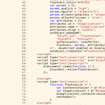
  44:  
            flashvars.Color=
"#FDF5E6"
  45:  
var
params
 = {};
  46:  
params
.quality = 
"high"
;
  47:  
params
.bgcolor = 
"${bgcolor}"
;
  48:  
params
.allowscriptaccess = 
"alway
  49:  
params
.allowfullscreen = 
"true"
;
  50:  
var
 attributes = {};
  51:  
            attributes.id = 
"${application}"
;
  52:  
            attributes.name = 
"${application}
  53:  
            attributes.align = 
"middle"
;
  54:  
            swfobject.embedSWF(
  55:  
"${swf}.swf"
, 
"flashContent"
,
  56:  
"${width}"
, 
"${height}"
, 
  57:  
                swfVersionStr, xiSwfUrlStr, 
  58:  
                flashvars, 
params
, attributes
  59:  
            <!-- JavaScript enabled so displa
  60:  
            swfobject.createCSS(
"#flashConten
  61:  
</
script
>
  62:  
    <script type=
"text/javascript"
 src=
"jquer
  63:  
    <script type=
"text/javascript"
 src=
"drops
  64:  
    <script type=
"text/javascript"
>
  65:  
        $(document).ready(
function
 () {
  66:  
            $(window).resize(flashresize);
  67:  
        });
  68:  
  69:  
</
script
>
  70:  
    <script type=
"text/javascript"
>
  71:  
function
 flashresize () {
  72:  
var
 ContentContainer = $(
"#Co
  73:  
var
 ${application} = $(
"#${ap
  74:  
                ${application}.containerresiz
  75:  
                setshadow();
  76:  
            }
  77:  
</
script
>