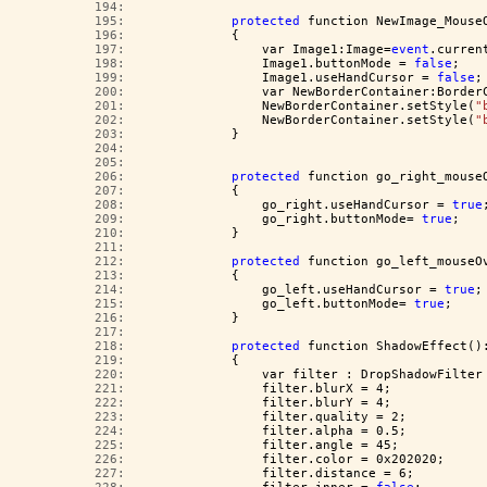
 194:  
 195:  
protected
 function NewImage_Mouse
 196:  
            {
 197:  
                var Image1:Image=
event
.curren
 198:  
                Image1.buttonMode = 
false
;
 199:  
                Image1.useHandCursor = 
false
;
 200:  
                var NewBorderContainer:Border
 201:  
                NewBorderContainer.setStyle(
"
 202:  
                NewBorderContainer.setStyle(
"
 203:  
            }
 204:  
 205:  
 206:  
protected
 function go_right_mouse
 207:  
            {
 208:  
                go_right.useHandCursor = 
true
 209:  
                go_right.buttonMode= 
true
;
 210:  
            }
 211:  
 212:  
protected
 function go_left_mouseO
 213:  
            {
 214:  
                go_left.useHandCursor = 
true
;
 215:  
                go_left.buttonMode= 
true
;
 216:  
            }
 217:  
 218:  
protected
 function ShadowEffect()
 219:  
            {
 220:  
                var filter : DropShadowFilter
 221:  
                filter.blurX = 4;
 222:  
                filter.blurY = 4;
 223:  
                filter.quality = 2;
 224:  
                filter.alpha = 0.5;
 225:  
                filter.angle = 45;
 226:  
                filter.color = 0x202020;
 227:  
                filter.distance = 6;