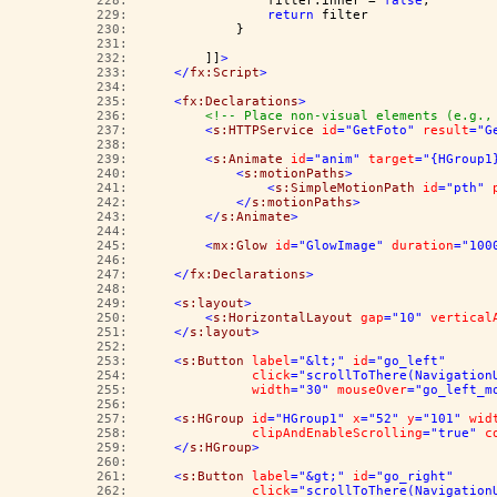
 228:  
                filter.inner = 
false
;
 229:  
return
 filter
 230:  
            }
 231:  
 232:  
        ]]
>
 233:  
</
fx:Script
>
 234:  
 235:  
<
fx:Declarations
>
 236:  
<!-- Place non-visual elements (e.g.,
 237:  
<
s:HTTPService
id
="GetFoto"
result
="G
 238:  
 239:  
<
s:Animate
id
="anim"
target
="{HGroup1
 240:  
<
s:motionPaths
>
 241:  
<
s:SimpleMotionPath
id
="pth"
 242:  
</
s:motionPaths
>
 243:  
</
s:Animate
>
 244:  
 245:  
<
mx:Glow
id
="GlowImage"
duration
="100
 246:  
 247:  
</
fx:Declarations
>
 248:  
 249:  
<
s:layout
>
 250:  
<
s:HorizontalLayout
gap
="10"
vertical
 251:  
</
s:layout
>
 252:  
 253:  
<
s:Button
label
="&lt;"
id
="go_left"
 254:  
click
="scrollToThere(Navigation
 255:  
width
="30"
mouseOver
="go_left_m
 256:  
 257:  
<
s:HGroup
id
="HGroup1"
x
="52"
y
="101"
wid
 258:  
clipAndEnableScrolling
="true"
c
 259:  
</
s:HGroup
>
 260:  
 261:  
<
s:Button
label
="&gt;"
id
="go_right"
 262:  
click
="scrollToThere(Navigation