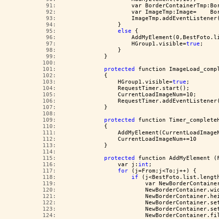
  91:  
                    var BorderContainerTmp:Bo
  92:  
                    var ImageTmp:Image=    Bo
  93:  
                    ImageTmp.addEventListener
  94:  
                }
  95:  
else
 {
  96:  
                    AddMyElement(0,BestFoto.l
  97:  
                    HGroup1.visible=
true
;
  98:  
                }
  99:  
            }
 100:  
 101:  
protected
 function ImageLoad_comp
 102:  
            {
 103:  
                HGroup1.visible=
true
;
 104:  
                RequestTimer.start();
 105:  
                CurrentLoadImageNum=10;
 106:  
                RequestTimer.addEventListener
 107:  
            }
 108:  
 109:  
protected
 function Timer_complete
 110:  
            {
 111:  
                AddMyElement(CurrentLoadImage
 112:  
                CurrentLoadImageNum+=10
 113:  
            }
 114:  
 115:  
protected
 function AddMyElement (
 116:  
                var j:
int
;
 117:  
for
 (j=From;j<To;j++) {
 118:  
if
 (j<BestFoto.list.lengt
 119:  
                        var NewBorderContaine
 120:  
                        NewBorderContainer.wi
 121:  
                        NewBorderContainer.he
 122:  
                        NewBorderContainer.se
 123:  
                        NewBorderContainer.se
 124:  
                        NewBorderContainer.fi