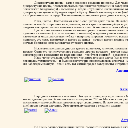
Дикорастущие цветы - самое красивое создание природы. Для челов
дикорастущие цветы, человек настолько проникается гармонией и совершен
чекистского бандглаваря) - вызывают у людей - глубинное инстинктивное о
дикорастущие цветы побуждает людей к бунту. Китайские коммунисты (люб
и собравшимся на площади Тянь-ань-мень) - запретили разводить жасмин, з
Итак, цветы... Цветы имеют секс. Секс цветам дают пчелы. На люб
шмели по какой-то причине не прилетели, то вся красота цветов уйдет впу
сладким нектаром цветы и пытаются завлечь пчел. А мы лишь можем наблюд
Цветы и насекомые связаны не только примитивным опылением-опло
пушинки с семенами (типа тополиных и иван-чая) и куда-то уносят семена 
насекомых и мира цветов еще глубже - например муравьи почему-то всегда
понимать эту связь насекомых и цветов до конца - почему цветок именно та
и пчела брезгливо отворачивается от такого цветка.
Искуственные разновидности цветов позволяют, конечно, наживать 
тяжкие. Одни что-то искуственное разводят, другие продают - третьи поку
искуственного разведения на гидропонике - что будет с ними? - останетс
Надо четко отдавать себе отчет что дикорастущие цветы (как и чел
перепадам температуры - и были недостаточно привлекательны для пчел - 
мы наблюдаем вживую - это и есть тот самый предел совершества и гармон
Аистн
Алте
Народное название - калачики. Это достаточно редкое растение в М
места, где оно растет. А вот южнее километров на 700 от Москвы - оно ра
высаживают также любители цветов вокруг своих домов. Во всех местах, где
дней после начала цветения. Этот цветок нуждается в охране и защите.
Аст
Не очень распространенный цветок. Выходит из земли только в начал