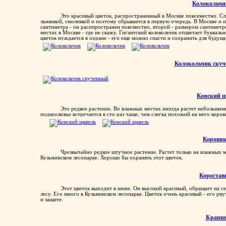
Колокольчи
Это красивый цветок, распространенный в Москве повсеместно. Сл
льнянкой, смолевкой и поэтому обрывается в первую очередь. В Москве и п
сантиметра - он расппространен повсместно, второй - размером сантиметро
местах в Москве - где не скажу. Гигантский колокольчик отцветает букваль
цветок нуждается в охране - его еще можно спасти и сохранить для будущ
Колокольчик ску
Конский щ
Это редкое растение. Во влажных местах иногда растет небольшим
подмосковье встречается в сто раз чаще, чем слегка похожий на него коров
Коровя
Чрезвычайно редкое штучное растение. Растет только на влажных м
Кузьминском лесопарке. Хорошо бы охранять этот цветок.
Коростав
Этот цветок выходит в июне. Он высокий красивый, обращает на с
лесу. Его много в Кузьминском лесопарке. Цветок очень красивый - его рву
и защите.
Крапи