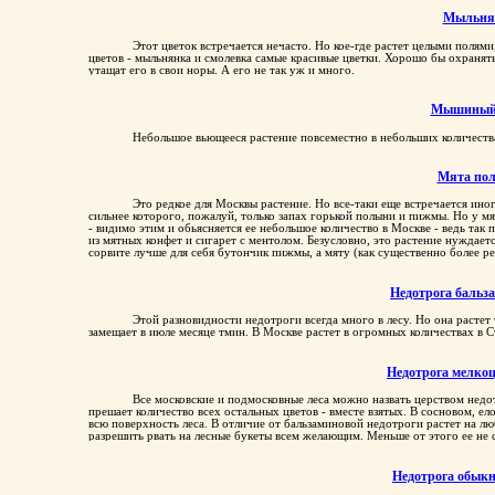
Мыльня
Этот цветок встречается нечасто. Но кое-где растет целыми пол
цветов - мыльнянка и смолевка самые красивые цветки. Хорошо бы охранять 
утащат его в свои норы. А его не так уж и много.
Мышиный 
Небольшое вьющееся растение повсеместно в небольших количества
Мята пол
Это редкое для Москвы растение. Но все-таки еще встречается иног
сильнее которого, пожалуй, только запах горькой полыни и пижмы. Но у 
- видимо этим и обьясняется ее небольшое количество в Москве - ведь так п
из мятных конфет и сигарет с ментолом. Безусловно, это растение нуждаетс
сорвите лучше для себя бутончик пижмы, а мяту (как существенно более ред
Недотрога бальз
Этой разновидности недотроги всегда много в лесу. Но она растет
замещает в июле месяце тмин. В Москве растет в огромных количествах в 
Недотрога мелко
Все московские и подмосковные леса можно назвать церством недотр
прешает количество всех остальных цветов - вместе взятых. В сосновом, е
всю поверхность леса. В отличие от бальзаминовой недотроги растет на л
разрешить рвать на лесные букеты всем желающим. Меньше от этого ее не с
Недотрога обык