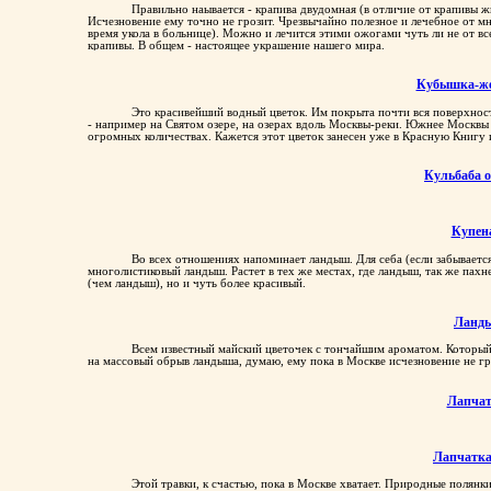
Правильно наывается - крапива двудомная (в отличие от крапивы ж
Исчезновение ему точно не грозит. Чрезвычайно полезное и лечебное от мн
время укола в больнице). Можно и лечится этими ожогами чуть ли не от все
крапивы. В общем - настоящее украшение нашего мира.
Кубышка-ж
Это красивейший водный цветок. Им покрыта почти вся поверхност
- например на Святом озере, на озерах вдоль Москвы-реки. Южнее Москвы ки
огромных количествах. Кажется этот цветок занесен уже в Красную Книгу 
Кульбаба 
Купен
Во всех отношениях напоминает ландыш. Для себа (если забывается 
многолистиковый ландыш. Растет в тех же местах, где ландыш, так же пахне
(чем ландыш), но и чуть более красивый.
Ланд
Всем известный майский цветочек с тончайшим ароматом. Который
на массовый обрыв ландыша, думаю, ему пока в Москве исчезновение не гр
Лапчат
Лапчатка