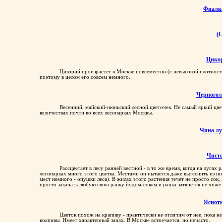
Фиалк
(
С
Цико
Цикорий произрастет в Москве повсеместно (с невысокой плотность
поэтому в целом его совсем немного.
Черногол
Весенний, майский-июньский лесной цветочек. Не самый яркий цве
количествах почти во всех лесопарках Москвы.
Чина лу
Чист
Рассцветает в лесу ранней вестной - в то же время, когда на луга
лесопарках много этого цветка. Местами он пытается даже вытеснить из ни
мест немного - опушки леса). В жилах этого растения течет не просто сок
просто закапать любую свою ранку йодом-соком и ранка затянется не хуже
Яснот
Цветок похож на крапиву - практически не отличим от нее, пока не