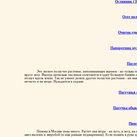
Ослинник (Э
Осот по
Очиток ед
Папоротник му
Пасле
Это лесное ползучее растение, напоминающее вьюнок - но только ег
ярусе леса. Иногда несколько пасленов сплетаются в одну большую башню 
ползут вдоль земли. Так не умеют делать другие ползучие растения - ни м
нечасто и не везде. Нуждается в охране.
Пастушья 
Пахучка обык
Пиж
Пижмы в Москве пока много. Растет она везде - на лугу, в лесу, на