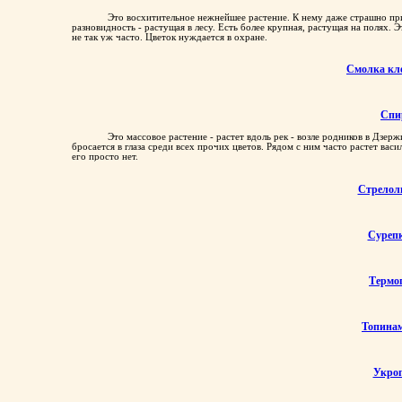
Смолев
Это восхитительное нежнейшее растение. К нему даже страшно при
разновидность - растущая в лесу. Есть более крупная, растущая на полях. 
не так уж часто. Цветок нуждается в охране.
Смолка кл
Спи
Это массовое растение - растет вдоль рек - возле родников в Дзер
бросается в глаза среди всех прочих цветов. Рядом с ним часто растет вас
его просто нет.
Стрелол
Суреп
Термо
Топина
Укро