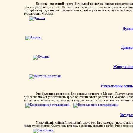
Донник - скромный желто-беленький цветочек, иногда разрастающи
прочих растений) песках. Не настолько красив, чтобы его обрывали массов
гастарбайтеров, нанятых оккупантами - чтобы уничтожать любое свободно
территории Москвы.
Дудни
Душиц
Живучка по
Ежеголовник вспл
Это болотное растение. Его совсем немного в Москве. Растет напр
дня легко может уничтожить ареал обитания этого растения в Москве. Тако
табличек - Внимание, исчезающий вид растения. Возможно вы последний, к
Звездча
Мельчайший майский-июньский цветочек. Его размер - несоколько м
квадратном метре. Смотришь в траву, а видишь звездное небо. Это растение