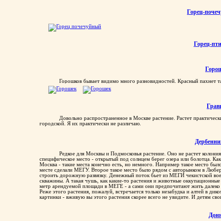
Горец-поче
Горец-пт
Горо
Горошков бывает видимо много разновидностей. Красный пахнет так
Грав
Довольно распространенное в Москве растение. Растет практически
городской. Я их практически не различаю.
Дербенни
Редкое для Москвы и Подмосковья растение. Оно не растет колони
специфическое место - открытый под солнцем берег озера или болотца. Как
Москва - такие места конечно есть, но немного. Например такое место был
месте сделали МЕГУ. Второе такое место было рядом с авторынком в Любер
строить дорожную развязку. Денежный поток бьет из МЕГИ чекистской вое
скважины. А такая чушь, как какие-то растения и животные оккупационные 
метр арендуемой площади в МЕГЕ - а сами они предпочитают жить далеко 
Реже этого растения, пожалуй, встречается только незабудка и алтей в дик
картинки - вживую вы этого растения скорее всего не увидите. И детям сво
Дон