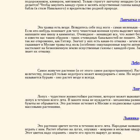
Этой травки, к счастью, пока в Москве хватает. Природные полянк
подорожником, клевером, мятликом). Только стригут лапчатку нещадно (и к
делается? Чтобы закупить канаду-грин и засеять искуственные газоны кана
бабла (в стиле Навального) и вредительство родной природе.
Лапчатка с
Эта травка есть везде. Вглядитесь себе под ноги - самая меленькая
Если кто-нибудь понимает для чего чекистская военная хунта выделяет мил
напишите мне внизу в камментах. Очевидное - ненавидят все, что живет бе
и извести нас таким образом - таких очевидных банальностей не пишите. Эт
так же откровенно, как Гитлер. Значит у них есть какая-то отмазка - заче
скашивает в Москве травы под ноль (особенно оккупационные власти активи
настилают на безжизненную землю искуственные газоны с канадой-грин. З
знает их отмазку.
Лебе
Самое живучее растение (и от этого самое распространенное). Раст
количеству, пожалуй только недотрога может конкурирвать с ним. Но недот
называется бурьян - оно растет везде и всегда.
Лоп
Лопух - чудестное жизнестойкое растение, которое может выживать 
лопух в течении всего лета. В зажите пока не нуждается - механизмы разм
букеты не обрывается. Это растение исчезнет в Москве и подмосковье одн
массовыми растениями.
Льнянка
Это растение цветет почти в течении всего лета. Народные названи
играть с ним. Растет обычно на лугах, опушках - коврами в несколько квад
Этот цветок надо охранять - иначе его просто вырвут до конца.