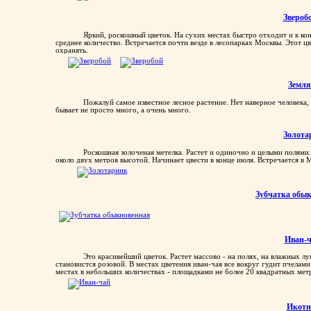
Звероб
Яркий, роскошный цветок. На сухих местах быстро отходит и к ко
среднее количество. Встречается почти везде в лесопарках Москвы. Этот цв
охранять.
Земл
Пожалуй самое известное лесное растение. Нет наверное человека, 
бывает не просто много, а очень много.
Золота
Роскошная золоченая метелка. Растет и одиночно и целыми полями.
около двух метров высотой. Начинает цвести в конце июля. Встречается в 
Зубчатка обы
Иван-
Это красивейший цветок. Растет массово - на полях, на влажных лу
становистся розовой. В местах цветения иван-чая все вокруг гудит пчелами
местах в небольших количествах - площадками не более 20 квадратных мет