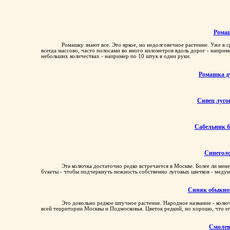
Рома
Ромашку знают все. Это яркое, но недолговечное растение. Уже в с
всегда массово, часто полосами во вного километров вдоль дорог - напри
небольших количествах - например по 10 штук в одни руки.
Ромашка д
Сивец луго
Сабельник 
Синегол
Эта колючка достаточно редко встречается в Москве. Более ли мен
букеты - чтобы подчеркнуть нежность собственно луговых цветков - медуни
Синяк обыкно
Это довольно редкое штучное растение. Народное название - колю
всей территории Москвы и Подмосковья. Цветок редкий, но хорошо, что ег