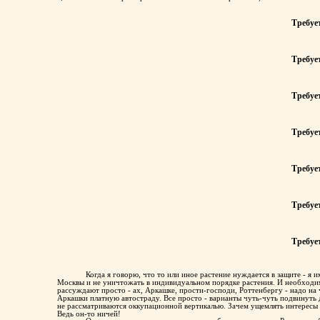
крапивы. Имеет характерный запах. В Москве встречается, но нечасто.
Требуе
Требуе
Требуе
Требуе
Требуе
Требуе
Требуе
Когда я говорю, что то или иное растение нуждается в защите - я
Москвы и не уничтожать в индивидуальном порядке растения. И необходи
рассуждают просто - ах, Аркашке, прости-господи, Роттенбергу - надо на
Аркашки платную автостраду. Все просто - варианты чуть-чуть подвинуть д
не рассматриваются оккупационной вертикалью. Зачем ущемлять интересы 