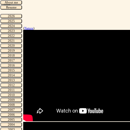
/head>
(
Nature
)