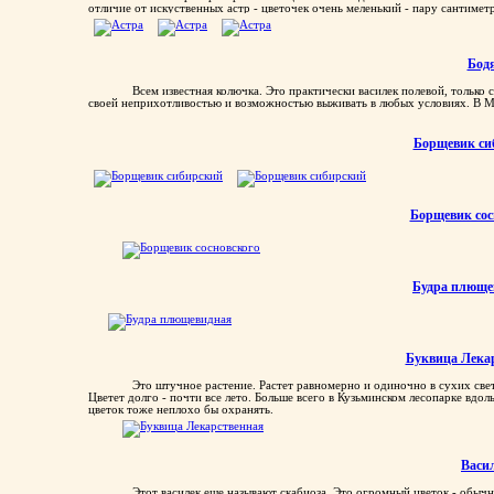
отличие от искуственных астр - цветочек очень меленький - пару сантимет
Бод
Всем известная колючка. Это практически василек полевой, тольк
своей неприхотливостью и возможностью выживать в любых условиях. В Мо
Борщевик си
Борщевик сос
Будра плюще
Буквица Лека
Это штучное растение. Растет равномерно и одиночно в сухих свет
Цветет долго - почти все лето. Больше всего в Кузьминском лесопарке вдол
цветок тоже неплохо бы охранять.
Васи
Этот василек еще называют скабиоза. Это огромный цветок - обычн