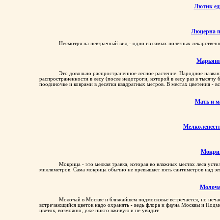
Лютик ед
Люцерна п
Несмотря на невзрачный вид - одно из самых полезных лекарствен
Марьян
Это довольно распространенное лесное растение. Народное названи
распространенности в лесу (после недотроги, которой в лесу раз в тысячу б
поодиночке и коврами в десятки квадратных метров. В местах цветения - 
Мать и м
Мелколепест
Мокри
Мокрица - это мелкая травка, которая во влажных местах леса усти
миллиметров. Сама мокрица обычно не превышает пять сантиметров над з
Молоч
Молочай в Москве и ближайшем подмосковье встречается, но нечаст
встречающийся цветок надо охранять - ведь флора и фауна Москвы и Подмос
цветок, возможно, уже никто вживую и не увидит.