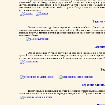
- массовый цветок. Вокруг всегда горы шмелей и пчел - если вам нужно ув
цветке. Василек растет везде - в лесу, на лугу. Растет и одиночно и целым
- от него остаются только сухие стебли с пухом. От лугового василька я о
крупным размерам.
Василек 
Этот василек гораздо более скромный василек-скабиоза. Он похож 
такими массовыми коврами, как василек-скабиоза. Цветок у этого василька
василька простые мелкие листики (не рассеченные) и само растение менее
василек-скабиозу.
Василис
Это красивейшее луговое растение от которого невозможно оторват
луга). Растет василистник только на мокрых заливных лугах - например в с
же местах бальзаминовой недотрогой. Самый красивый болотный цветок. И 
Вер
Вероника длинно
Иключительно красивый и достаточно распространенный в Москве цв
начинает в начале июля и недели через две его уже нет. С букетом таких цв