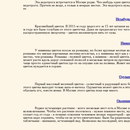
Эта недотрога встречается в Москве редко. Что-нибудь один цвето
недотроги. Причем не везде, а только в мокрых местах. Эта недотрога нужд
ее.
Незабудк
Красивейший цветок. В 2011-м году видел его за 15 лет катания на
м году все было голубым от этого цветочка. Даже не предполагал что чег
распространенную звездчатку - цветок миллиметров пять от силы.
Нивя
У нивяника цветок похож на ромашку, но более крупные желтые кол
ромашки это мягкие изрезанные листики-иголочки, а у нивяника лист как у
местах, чем ромашка. Ромашка - полевой цветок, а нивяник - лесной цветок
может расти вдоль дорог сплошной полосой в несколько метров на протяжен
чаще просто одиночный цветок где-то на опушке или на полянка. Живет нив
цветок нуждается в охране.
Одува
Первый массовый весенний цветок - солнечный и радующий всех бе
этого цветка выходит только мать-и-мачеха. Одуванчик может цвести и втор
обдувать его, плести венки. В Москве этого цветка пока еще много.
Окопни
Редкое исчезающее растение - всего несколько мест есть в Москве и
колокольчиками. Чтобы это растение поселилось - нужно влажное место, н
сохнет год от года - и помимо освоения человеком лесных территорий - а
цветок надо охранять, чтобы он не исчез окончательно. Было бы рациональ
табличками - внимание, исчезающий вид. Возможно вы последний, кто види