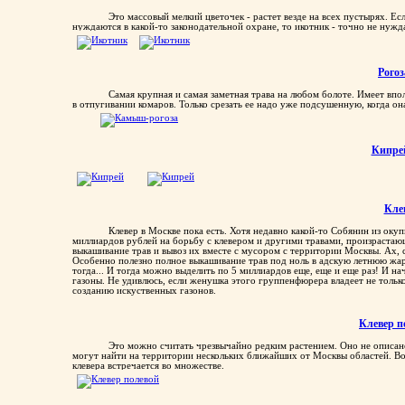
Икотн
Это массовый мелкий цветочек - растет везде на всех пустырях. Ес
нуждаются в какой-то законодательной охране, то икотник - точно не нужд
Рогоз
Самая крупная и самая заметная трава на любом болоте. Имеет впо
в отпугивании комаров. Только срезать ее надо уже подсушенную, когда он
Кипре
Кле
Клевер в Москве пока есть. Хотя недавно какой-то Собянин из оку
миллиардов рублей на борьбу с клевером и другими травами, произрастаю
выкашивание трав и вывоз их вместе с мусором с территории Москвы. Ах, 
Особенно полезно полное выкашивание трав под ноль в адскую летнюю жару
тогда... И тогда можно выделить по 5 миллиардов еще, еще и еще раз! И на
газоны. Не удивлюсь, если женушка этого группенфюрера владеет не только
созданию искуственных газонов.
Клевер п
Это можно считать чрезвычайно редким растением. Оно не описан
могут найти на территории нескольких ближайших от Москвы областей. Во
клевера встречается во множестве.