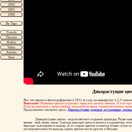
Дикорастущие цв
Все эти цветы я сфотографировал в 2011-м году на маршрутах 1,2,3 описа
Внимание!
Названия цветов отражают лишь мое личное мнение. А я не про
Если вы заметили у меня ошибку, пожалуйста внизу странички можно напи
Продолжение смотрите здесь:
Дикорастущие деревья, кустарники, тра
Дикорастущие цветы - недолговечное создание природы. Редко како
время - май, июнь, июль. Сначала выходит мать-и-мачеха и одуванчик, пото
выходит золотарник и пижма. А от старых цветов остаются только сухие ос
последовательности выхода одних цветов после других в Москве.