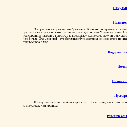
цвел василек и зверобой (и еще раньше подмаренник). Если помять в руке
Пикульн
Подмаре
Это растение поражает воображение. В мае оно покрывает сплошн
пространств. С высоты птичьего полета все луга и поля Москвы кажется бе
подмаренник наверное в десять раз превышает количество всех прочих луг
чем белых. Для меня май - это безумный бум цветения именно этого цветка
очень много в мае.
Подорожни
Полы
Полынь г
Пустыр
Народное название - собачья крапива. В этом народном названии мн
количествах, чем крапива.
Репешок об