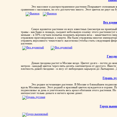
Вьюн
Это массовое и распространенное растение.Покрывает сплошным ко
сравнению с васильком, но его достаточно много. Этот цветок не рвут на б
Вех ядов
Самое ядовитое растение из всех известных (несмотря на приятны
травы - как быки и лошади, сьедают небольшую охапку этого растения (от 
меньше - в 50% случаев попытка пожевать корешок веха - заканчвается см
отравляли приговоренных к смерти. Им были отравлены многие императоры
отравить верховного чекистского лысогнома (чтобы стать следующим фюрер
растение.
Гвозди
Дикая гвоздика растет в Москве везде. Цветет долго - почти до ко
метров - каждый цветок через пять-десять сантиметров от другого. Вместе
плотность дикой гвоздики - в лесу от люберецких карьеров до Лыткарино. 
Герань лу
Это редкое исчезающее растение. В Москве и ближайшем подмосковье
вдоль Москвы-реки. Этот редкий и красивый цветок нуждается в охране. П
подмосковье за день и уничтожить весь ареал обитания этого растения. Но
интересуют только деньги и ничего кроме денег.
Горец вьюн