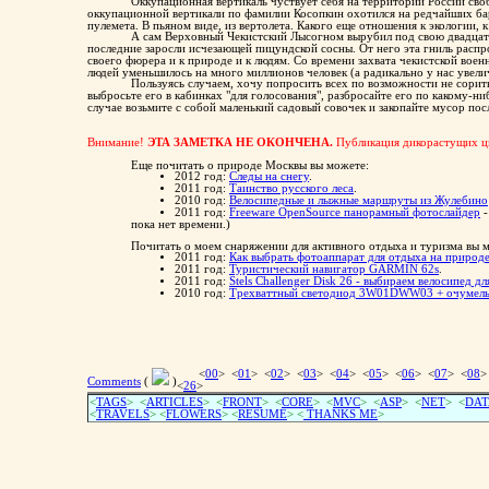
Ведь он-то ничей!
Оккупационная вертикаль чуствует себя на территории России своб
оккупационной вертикали по фамилии Косопкин охотился на редчайших бар
пулемета. В пьяном виде, из вертолета. Какого еще отношения к экологии,
А сам Верховный Чекистский Лысогном вырубил под свою двадцать
последние заросли исчезающей пицундской сосны. От него эта гниль распр
своего фюрера и к природе и к людям. Со времени захвата чекистской военн
людей уменьшилось на много миллионов человек (а радикально у нас увели
Пользуясь случаем, хочу попросить всех по возможности не сорить 
выбросьте его в кабинках "для голосования", разбросайте его по какому-ни
случае возьмите с собой маленький садовый совочек и закопайте мусор посл
Внимание!
ЭТА ЗАМЕТКА НЕ ОКОНЧЕНА.
Публикация дикорастущих ц
Еще почитать о природе Москвы вы можете:
2012 год:
Следы на снегу
.
2011 год:
Таинство русского леса
.
2010 год:
Велосипедные и лыжные маршруты из Жулебино
2011 год:
Freeware OpenSource панорамный фотослайдер
-
пока нет времени.)
Почитать о моем снаряжении для активного отдыха и туризма вы м
2011 год:
Как выбрать фотоаппарат для отдыха на природ
2011 год:
Туристический навигатор GARMIN 62s
.
2011 год:
Stels Challenger Disk 26 - выбираем велосипед д
2010 год:
Трехваттный светодиод 3W01DWW03 + очумелые
<
00
> <
01
> <
02
> <
03
> <
04
> <
05
> <
06
> <
07
> <
08
>
Comments
(
)
<
26
>
<
TAGS
> <
ARTICLES
> <
FRONT
> <
CORE
> <
MVC
> <
ASP
> <
NET
> <
DAT
<
TRAVELS
> <
FLOWERS
> <
RESUME
>
<
THANKS ME
>