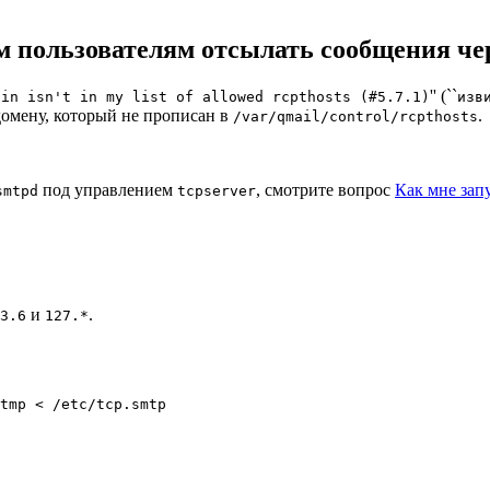
м пользователям отсылать сообщения че
'' (``
ain isn't in my list of allowed rcpthosts (#5.7.1)
изв
домену, который не прописан в
.
/var/qmail/control/rcpthosts
под управлением
, смотрите вопрос
Как мне запу
smtpd
tcpserver
и
.
3.6
127.*