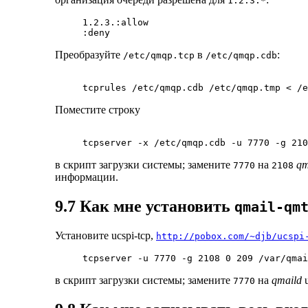
1.2.3.*
1.2.3.:allow

Преобразуйте
в
:
/etc/qmqp.tcp
/etc/qmqp.cdb
Поместите строку
в скрипт загрузки системы; замените
на
qm
7770
2108
информации.
9.7 Как мне установить
qmail-qm
Установите ucspi-tcp,
http://pobox.com/~djb/ucspi
в скрипт загрузки системы; замените
на
qmaild
u
7770