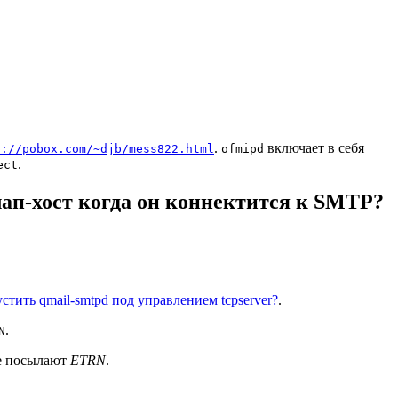
.
включает в себя
p://pobox.com/~djb/mess822.html
ofmipd
.
ect
ап-хост когда он коннектится к SMTP?
стить qmail-smtpd под управлением tcpserver?
.
.
N
не посылают
ETRN
.