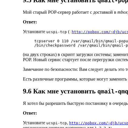
9.5 Как мне установить
qmail-po
Мой старый POP-сервер работает с доставкой в
mbox
Ответ:
Установите
(
ucspi-tcp
http://pobox.com/~djb/uc
tcpserver 0 110 /var/qmail/bin/qmail-popu
(на двух строках) в скрипт загрузки системы; замени
POP. Новый сервис стартует после перегрузки систе
Замечание по безопасности: Вам следует делать это 
Есть различные программы, которые могут заменить
9.6 Как мне установить
qmail-qm
Я хотел бы разрешить быструю постановку в очеред
Ответ:
Установите
,
ucspi-tcp
http://pobox.com/~djb/ucs
организация очереди разрешена для
: