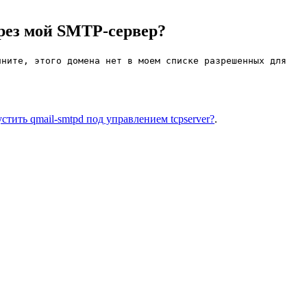
рез мой SMTP-сервер?
ините, этого домена нет в моем списке разрешенных для
стить qmail-smtpd под управлением tcpserver?
.