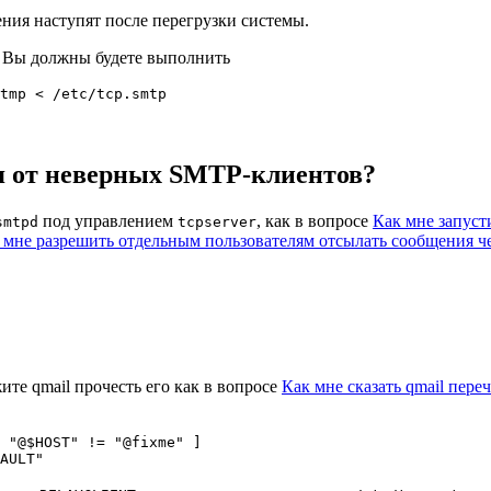
ния наступят после перегрузки системы.
, Вы должны будете выполнить
я от неверных SMTP-клиентов?
под управлением
, как в вопросе
Как мне запусти
smtpd
tcpserver
 мне разрешить отдельным пользователям отсылать сообщения ч
жите qmail прочесть его как в вопросе
Как мне сказать qmail перечи
 "@$HOST" != "@fixme" ]
