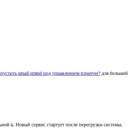
пустить qmail-smtpd под управлением tcpserver?
для большей
льной
. Новый сервис стартует после перегрузки системы.
&