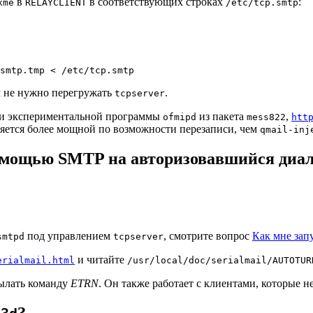
в
в соответствующих строках
:
xme
RELAYCLIENT
/etc/tcp.smtp
 не нужно перегружать
.
tcpserver
ии экспериментальной программы
из пакета
,
ofmipd
mess822
htt
ляется более мощной по возможности перезаписи, чем
qmail-inj
помощью SMTP на авторизовавшийся диал
под управлением
, смотрите вопрос
Как мне запу
smtpd
tcpserver
и читайте
erialmail.html
/usr/local/doc/serialmail/AUTOTUR
сылать команду
ETRN
. Он также работает с клиентами, которые 