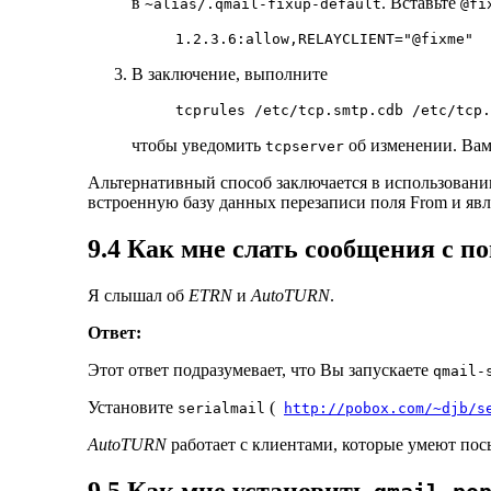
в
. Вставьте
~alias/.qmail-fixup-default
@fi
В заключение, выполните
чтобы уведомить
об изменении. Вам
tcpserver
Альтернативный способ заключается в использован
встроенную базу данных перезаписи поля From и яв
9.4 Как мне слать сообщения с 
Я слышал об
ETRN
и
AutoTURN
.
Ответ:
Этот ответ подразумевает, что Вы запускаете
qmail-
Установите
(
serialmail
http://pobox.com/~djb/s
AutoTURN
работает с клиентами, которые умеют по