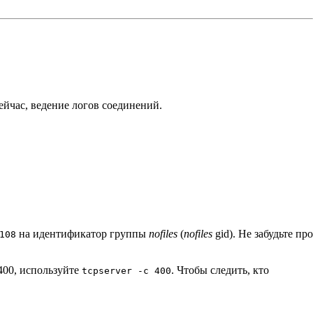
ейчас, ведение логов соединений.
на идентификатор группы
nofiles
(
nofiles
gid). Не забудьте про
108
 400, используйте
. Чтобы следить, кто
tcpserver -c 400