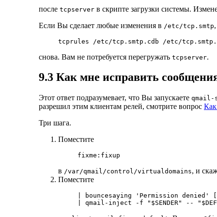
после
в скрипте загрузки системы. Измене
tcpserver
Если Вы сделает любые изменения в
/etc/tcp.smtp
снова. Вам не потребуется перегружать
.
tcpserver
9.3 Как мне исправить сообщени
Этот ответ подразумевает, что Вы запускаете
qmail-
разрешил этим клиентам релей, смотрите вопрос
Как
Три шага.
Поместите
в
, и ска
/var/qmail/control/virtualdomains
Поместите
| bouncesaying 'Permission denied' [