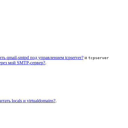
ть qmail-smtpd под управлением tcpserver?
и
tcpserver
ерез мой SMTP-сервер?
.
тать locals и virtualdomains?
.