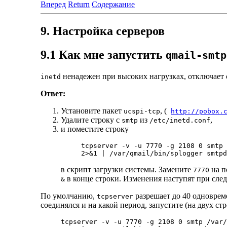
Вперед
Return
Содержание
9. Настройка серверов
9.1 Как мне запустить
qmail-smtp
ненадежен при высоких нагрузках, отключает с
inetd
Ответ:
Установите пакет
, (
ucspi-tcp
http://pobox.
Удалите строку с
из
,
smtp
/etc/inetd.conf
и поместите строку
tcpserver -v -u 7770 -g 2108 0 smtp 
в скрипт загрузки системы. Замените
на п
7770
в конце строки. Изменения наступят при сле
&
По умолчанию,
разрешает до 40 одновре
tcpserver
соединялся и на какой период, запустите (на двух стр
tcpserver -v -u 7770 -g 2108 0 smtp /var/