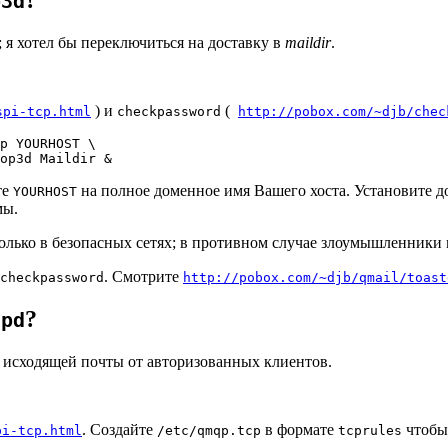
?
p3d
; я хотел бы переключиться на доставку в
maildir
.
) и
(
spi-tcp.html
checkpassword
http://pobox.com/~djb/chec
p YOURHOST \

те
на полное доменное имя Вашего хоста. Установите д
YOURHOST
мы.
только в безопасных сетях; в противном случае злоумышленники 
. Смотрите
checkpassword
http://pobox.com/~djb/qmail/toast
?
qpd
ь исходящей почты от авторизованных клиентов.
. Создайте
в формате
чтобы 
pi-tcp.html
/etc/qmqp.tcp
tcprules