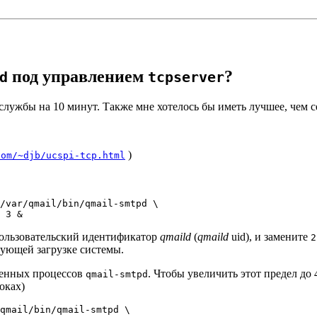
под управлением
?
d
tcpserver
лужбы на 10 минут. Также мне хотелось бы иметь лучшее, чем с
)
com/~djb/ucspi-tcp.html
/var/qmail/bin/qmail-smtpd \

ользовательский идентификатор
qmaild
(
qmaild
uid), и замените
2
дующей загрузке системы.
менных процессов
. Чтобы увеличить этот предел до
qmail-smtpd
оках)
qmail/bin/qmail-smtpd \
