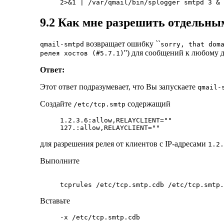
9.2 Как мне разрешить отдельны
возвращает ошибку ``
qmail-smtpd
sorry, that dom
'') для сообщений к любому 
релея хостов (#5.7.1)
Ответ:
Этот ответ подразумевает, что Вы запускаете
qmail-
Создайте
содержащий
/etc/tcp.smtp
1.2.3.6:allow,RELAYCLIENT=""

для разрешения релея от клиентов с IP-адресами
1.2.
Выполните
Вставьте